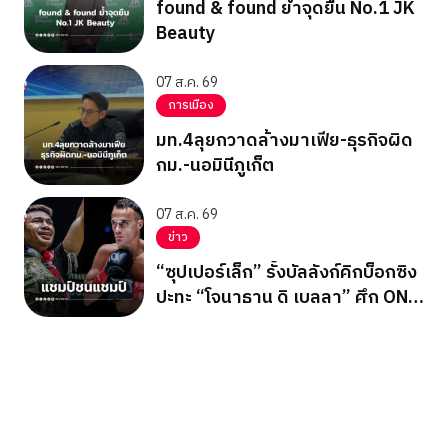
found & found ย้ำจุดยืน No.1 JK
Beauty
07 ส.ค. 69
การเมือง
มท.4ลุยกวาดล้างมาเฟีย-ธุรกิจผิด
กม.-นอมินีภูเก็ต
07 ส.ค. 69
ข่าว
“ซุปเปอร์เล็ก” รั้งบัลลังก์คิกบ็อกซิง
ปะทะ “โจนาธาน ดิ เบลลา” ศึก ONE
ซามูไร 4