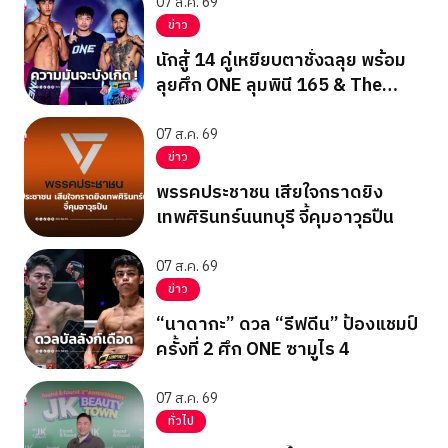
07 ส.ค. 69
ข่าว
นักสู้ 14 คู่เหยียบตาชั่งฉลุย พร้อม
ลุยศึก ONE ลุมพินี 165 & The
Inner Circle 25
07 ส.ค. 69
ข่าว
พรรคประชาชน เสียใจกราดยิง
เทพศิรินทร์นนทบุรี จี้คุมอาวุธปืน
07 ส.ค. 69
ข่าว
“นาดากะ” ดวล “รีฟดีน” ป้องแชมป์
ครั้งที่ 2 ศึก ONE ซามูไร 4
07 ส.ค. 69
ทั่วไป