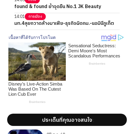
found & found ย้ำจุดยืน No.1 JK Beauty
14:01
การเมือง
มท.4ลุยกวาดล้างมาเฟีย-ธุรกิจผิดกม.-นอมินีภูเก็ต
ประเด็นที่คุณอาจสนใจ
';
';