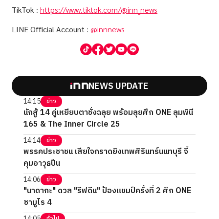
TikTok
:
https://www.tiktok.com/@inn_news
LINE Official Account
:
@innnews
NEWS UPDATE
14:15
ข่าว
นักสู้ 14 คู่เหยียบตาชั่งฉลุย พร้อมลุยศึก ONE ลุมพินี
165 & The Inner Circle 25
14:14
ข่าว
พรรคประชาชน เสียใจกราดยิงเทพศิรินทร์นนทบุรี จี้
คุมอาวุธปืน
14:06
ข่าว
"นาดากะ" ดวล "รีฟดีน" ป้องแชมป์ครั้งที่ 2 ศึก ONE
ซามูไร 4
14:05
ทั่วไป