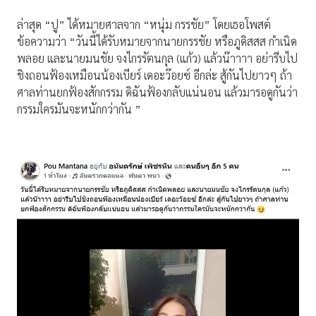
ล่าสุด “ปู” ได้หมายศาลจาก “หนุ่ม กรรชัย” โดยเธอโพสต์
ข้อความว่า “วันนี้ได้รับหมายจากนายกรรชัย หรือภูดิสสส กำเนิด
พลอย และนายมนชัย จงไกรรัตนกุล (แก้ว) แล้วน๊าาาา อย่ารีบไป
ชิงถอนฟ้องเหมือนน้องเบียร์ เดอะว๊อยซ์ อีกล่ะ สู้กันไปยาวๆ ถ้า
ศาลท่านยกฟ้องสักกรรม ดิฉันฟ้องกลับแน่นอน แล้วมารอดูกันว่า
กรรมใครมันจะหนักกว่ากัน ”