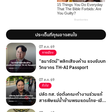
ประเด็นที่คุณอาจสนใจ
';
';
07 ส.ค. 69
การเมือง
“ธนารัตน์”พลิกเสียงค้าน แจงรับบท
วิทยากร TH-AI Passport
07 ส.ค. 69
ทั่วไป
ปลัด ทส. จ่อตั้งคณะทำงานร่วมแก้
สารพิษแม่น้ำข้ามพรมแดนไทย-เมีย
นมา