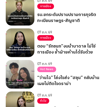
07 ส.ค. 69
การเมือง
รบ.ยกระดับปราบปรามการทุจริต
ทะเบียนราษฎร-สัญชาติ
07 ส.ค. 69
การเมือง
ตอบ “รักชนก”งบน้ำบาดาล ไม่ใช่
การเมือง ย้ำฝ่ายค้านได้รับด้วย
07 ส.ค. 69
Hot News
“ว่านไฉ” โล่งใจส่ง “ฮลุน” กลับบ้าน
เผยไม่ติดใจดราม่า
07 ส.ค. 69
ทั่วไป