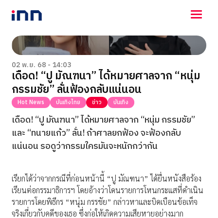
NEWS
ENTERTAINMENT
02 พ.ย. 68 - 14:03
เดือด! “ปู มัณฑนา” ได้หมายศาลจาก “หนุ่ม
LIFESTYLE
กรรมชัย” ลั่นฟ้องกลับแน่นอน
HOROSCOPE
LOTTERY
Hot News
บันเทิงไทย
ข่าว
บันเทิง
VIDEO
เดือด! “ปู มัณฑนา” ได้หมายศาลจาก “หนุ่ม กรรมชัย”
ร่วมด้วยช่วยกัน
และ “ทนายแก้ว” ลั่น! ถ้าศาลยกฟ้อง จะฟ้องกลับ
แน่นอน รอดูว่ากรรมใครมันจะหนักกว่ากัน
เรียกได้ว่าจากกรณีที่ก่อนหน้านี้ “ปู มัณฑนา” ได้ยื่นหนังสือร้อง
เรียนต่อกรรมาธิการฯ โดยอ้างว่าโดนรายการโหนกระแสที่ดำเนิน
รายการโดยพิธีกร “หนุ่ม กรรชัย” กล่าวหาและบิดเบือนข้อเท็จ
จริงเกี่ยวกับคดีของเธอ ซึ่งก่อให้เกิดความเสียหายอย่างมาก