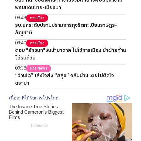
ปลัด ทส. จ่อตั้งคณะทำงานร่วมแก้สารพิษแม่น้ำข้าม
พรมแดนไทย-เมียนมา
09:49
การเมือง
รบ.ยกระดับปราบปรามการทุจริตทะเบียนราษฎร-
สัญชาติ
09:40
การเมือง
ตอบ "รักชนก"งบน้ำบาดาล ไม่ใช่การเมือง ย้ำฝ่ายค้าน
ได้รับด้วย
09:38
Hot News
“ว่านไฉ” โล่งใจส่ง “ฮลุน” กลับบ้าน เผยไม่ติดใจ
ดราม่า