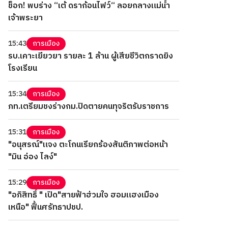
ช็อก! พบร่าง “เต้ ดราก้อนไฟว์“ ลอยกลางแม่น้ำ
เจ้าพระยา
15:43
การเมือง
รบ.เคาะเยียวยา รายละ 1 ล้าน ผู้เสียชีวิตกราดยิง
โรงเรียน
15:34
การเมือง
ภท.เตรียมชงร่างกม.ปิดตายคนทุจริตรับราชการ
15:31
การเมือง
"อนุสรณ์"แจง ตะโกนเรียกร้องสันติภาพต่อหน้า
"มิน อ่อง ไลง์"
15:29
การเมือง
"อภิสิทธิ์ " เปิด"สายฟ้าฮ่วมใจ ฮอมแฮงเมือง
เหนือ" ฟื้นศรัทธาปชป.