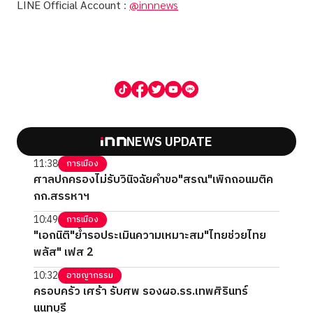
LINE Official Account
:
@innnews
NEWS UPDATE
11:38
การเมือง
ศาลปกครองไม่รับวินิจฉัยคำขอ"สรณ"เพิกถอนมติค
กก.สรรหาฯ
10:49
การเมือง
"เอกนิติ"ย้ำรอประเมินความเหมาะสม"ไทยช่วยไทย
พลัส" เฟส 2
10:32
อาชญากรรม
ครอบครัว เศร้า รับศพ รองผอ.รร.เทพศิรินทร์
นนทบุรี