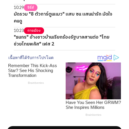
10:29
ซีรี่ส์
มัดรวม "8 ตัวการ์ตูนแมว" แสบ ซน แสนน่ารัก มัดใจ
คนดู
10:23
การเมือง
"ธนกร" อ้างชาวบ้านเรียกร้องรัฐบาลสานต่อ "ไทย
ช่วยไทยพลัส" เฟส 2