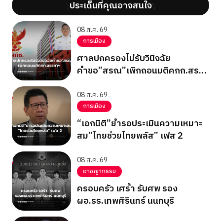
ประเด็นที่คุณอาจสนใจ
';
';
08 ส.ค. 69
การเมือง
ศาลปกครองไม่รับวินิจฉัย
คำขอ”สรณ”เพิกถอนมติคกก.สรร
หาฯ
08 ส.ค. 69
การเมือง
“เอกนิติ”ย้ำรอประเมินความเหมาะ
สม”ไทยช่วยไทยพลัส” เฟส 2
08 ส.ค. 69
อาชญากรรม
ครอบครัว เศร้า รับศพ รอง
ผอ.รร.เทพศิรินทร์ นนทบุรี