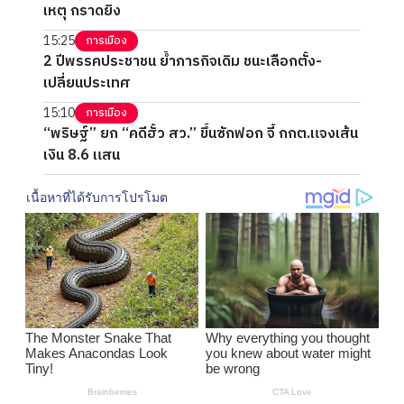
เหตุ กราดยิง
15:25
การเมือง
2 ปีพรรคประชาชน ย้ำภารกิจเดิม ชนะเลือกตั้ง-
เปลี่ยนประเทศ
15:10
การเมือง
“พริษฐ์” ยก “คดีฮั้ว สว.” ขึ้นซักฟอก จี้ กกต.แจงเส้น
เงิน 8.6 แสน