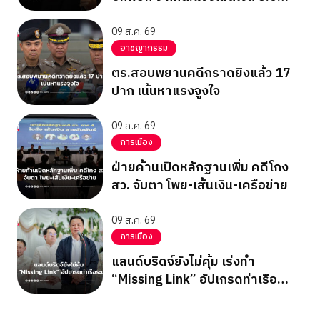
แสน
09 ส.ค. 69
อาชญากรรม
ตร.สอบพยานคดีกราดยิงแล้ว 17
ปาก เน้นหาแรงจูงใจ
09 ส.ค. 69
การเมือง
ฝ่ายค้านเปิดหลักฐานเพิ่ม คดีโกง
สว. จับตา โพย-เส้นเงิน-เครือข่าย
09 ส.ค. 69
การเมือง
แลนด์บริดจ์ยังไม่คุ้ม เร่งทำ
“Missing Link” อัปเกรดท่าเรือ
ระนอง