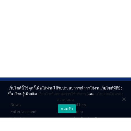
เว็บไซต์นี้ใช้คุกกี้เพื่อให้ท่านได้รับประสบการณ์การใช้งานเว็บไซต์ที่ดียิ่ง
ขึ้น เรียนรู้เพิ่มเติม
เงื่อนไขข้อตกลงการใช้บริการ
และ
นโยบายคุ้มครอง
ส่วนบุคคล
News
Lottery
ยอมรับ
Entertainment
Video
Lifestyle
ร่วมด้วยช่วยกัน
Horoscope