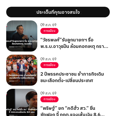
ประเด็นที่คุณอาจสนใจ
';
';
09 ส.ค. 69
การเมือง
“วัชรพงศ์”รับลูกนายกฯ รื้อ
พ.ร.บ.อาวุธปืน ล้อมคอกเหตุ กราด
ยิง
09 ส.ค. 69
การเมือง
2 ปีพรรคประชาชน ย้ำภารกิจเดิม
ชนะเลือกตั้ง-เปลี่ยนประเทศ
09 ส.ค. 69
การเมือง
“พริษฐ์” ยก “คดีฮั้ว สว.” ขึ้น
ซักฟอก จี้ กกต.แจงเส้นเงิน 8.6