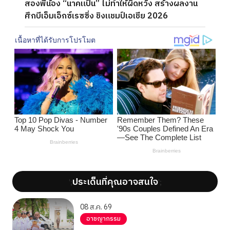
สองพี่น้อง “นาคแป้น” ไม่ทำให้ผิดหวัง สร้างผลงาน
ศึกบีเอ็มเอ็กซ์เรซซิ่ง ชิงแชมป์เอเชีย 2026
ประเด็นที่คุณอาจสนใจ
';
';
08 ส.ค. 69
อาชญากรรม