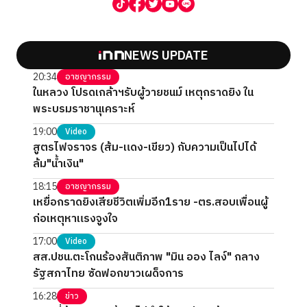
NEWS UPDATE
20:34
อาชญากรรม
ในหลวง โปรดเกล้าฯรับผู้วายชนม์ เหตุกราดยิง ใน
พระบรมราชานุเคราะห์
19:00
Video
สูตรไฟจราจร (ส้ม-แดง-เขียว) กับความเป็นไปได้
ล้ม"น้ำเงิน"
18:15
อาชญากรรม
เหยื่อกราดยิงเสียชีวิตเพิ่มอีก1ราย -ตร.สอบเพื่อนผู้
ก่อเหตุหาแรงจูงใจ
17:00
Video
สส.ปชน.ตะโกนร้องสันติภาพ "มิน ออง ไลง์" กลาง
รัฐสภาไทย ซัดฟอกขาวเผด็จการ
16:28
ข่าว