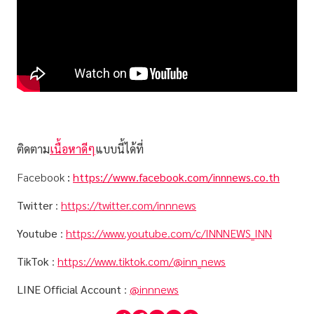
ติดตาม
เนื้อหาดีๆ
แบบนี้ได้ที่
Facebook
:
https://www.facebook.com/innnews.co.th
Twitter
:
https://twitter.com/innnews
Youtube
:
https://www.youtube.com/c/INNNEWS_INN
TikTok
:
https://www.tiktok.com/@inn_news
LINE Official Account
:
@innnews