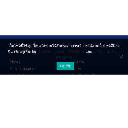
เว็บไซต์นี้ใช้คุกกี้เพื่อให้ท่านได้รับประสบการณ์การใช้งานเว็บไซต์ที่ดียิ่ง
ขึ้น เรียนรู้เพิ่มเติม
เงื่อนไขข้อตกลงการใช้บริการ
และ
นโยบายคุ้มครอง
ส่วนบุคคล
News
Lottery
ยอมรับ
Entertainment
Video
Lifestyle
ร่วมด้วยช่วยกัน
Horoscope
About
Contact
PR by Dataxet