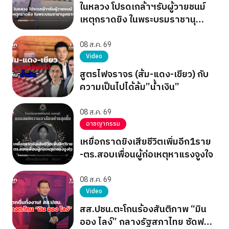
ในหลวง โปรดเกล้าฯรับผู้วายชนม์
เหตุกราดยิง ในพระบรมราชานุ
เคราะห์
08 ส.ค. 69
Video
สูตรไฟจราจร (ส้ม-แดง-เขียว) กับ
ความเป็นไปได้ล้ม”น้ำเงิน”
08 ส.ค. 69
อาชญากรรม
เหยื่อกราดยิงเสียชีวิตเพิ่มอีก1ราย
-ตร.สอบเพื่อนผู้ก่อเหตุหาแรงจูงใจ
08 ส.ค. 69
Video
สส.ปชน.ตะโกนร้องสันติภาพ “มิน
ออง ไลง์” กลางรัฐสภาไทย ซัดฟอก