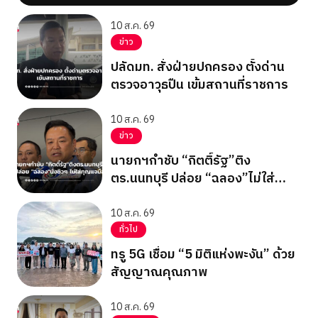
10 ส.ค. 69
ข่าว
ปลัดมท. สั่งฝ่ายปกครอง ตั้งด่าน
ตรวจอาวุธปืน เข้มสถานที่ราชการ
10 ส.ค. 69
ข่าว
นายกฯกำชับ “กิตติ์รัฐ”ติง
ตร.นนทบุรี ปล่อย “ฉลอง”ไม่ใส่
กุญแจมือ
10 ส.ค. 69
ทั่วไป
ทรู 5G เชื่อม “5 มิติแห่งพะงัน” ด้วย
สัญญาณคุณภาพ
10 ส.ค. 69