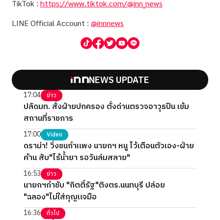
TikTok :
https://www.tiktok.com/@inn_news
LINE Official Account :
@innnews
NEWS UPDATE
17:04
ข่าว
ปลัดมท. สั่งฝ่ายปกครอง ตั้งด่านตรวจอาวุธปืน เข้ม
สถานที่ราชการ
17:00
Video
ดราม่า! วิ่งชนกำแพง นายกฯ หนู ไว้เตือนตัวเอง-ฝ่าย
ค้าน สับ"ไร้น้ำยา รอวันล่มสลาย"
16:53
ข่าว
นายกฯกำชับ "กิตติ์รัฐ"ติงตร.นนทบุรี ปล่อย
"ฉลอง"ไม่ใส่กุญแจมือ
16:36
ทั่วไป