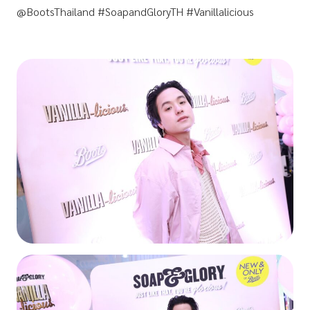
@BootsThailand #SoapandGloryTH #Vanillalicious