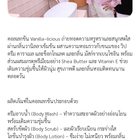
คอลเลกชัน Vanilla–licious ถ่ายทอดความหรูหราและสนุกสดใส
ผ่านกลิ่นวานิลลาเข้มข้น ผสานความหอมราวกับขนมของ วิป
ครีม คาราเมล และช็อกโกแลต และกลิ่น มัสก์จากเบนโซอิน พร้อม
ส่วนผสมเกรดพรีเมียมอย่าง Shea Butter และ Vitamin E ช่วย
เติมความชุ่มชื้นให้ผิวนุ่ม สุขภาพดี และกลิ่นหอมติดทนนาน
ตลอดวัน
ผลิตภัณฑ์ในคอลเลกชันประกอบด้วย
ครีมอาบน้ำ (Body Wash) – ทำความสะอาดผิวอย่างอ่อนโยน
พร้อมเติมความชุ่มชื้น
สครับขัดผิว (Body Scrub) – เผยผิวเรียบเนียน กระจ่างใส
โลชั่นบำรุงผิว (Body Lotion) – ซึมง่าย ไม่เหนียว พร้อมกลิ่น