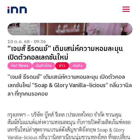
NEWS
ENTERTAINMENT
10 ต.ค. 68 - 09:36
“เจมส์ ธีรดนย์” เติมเสน่ห์ความหอมละมุน
LIFESTYLE
เปิดตัวคอลเลกชันใหม่
HOROSCOPE
LOTTERY
Hot News
บันเทิงไทย
ข่าว
บันเทิง
VIDEO
“เจมส์ ธีรดนย์” เติมเสน่ห์ความหอมละมุน เปิดตัวคอล
ร่วมด้วยช่วยกัน
เลกชันใหม่ “Soap & Glory Vanilla–licious” กลิ่นวานิล
ลา ที่ทุกคนรอคอย
กรุงเทพฯ – บริษัท บู๊ทส์ รีเทล (ประเทศไทย) จำกัด ชวนคุณ
สัมผัสโมเมนต์แห่งความหอมละมุน กับการเปิดตัวผลิตภัณฑ์คอล
เลกชันใหม่ล่าสุดจากแบรนด์ดังสัญชาติอังกฤษ Soap & Glory
Vanilla–licious กลิ่นวานิลลาเนียนนุ่มชวนหลงใหล ที่จะเปลี่ยน