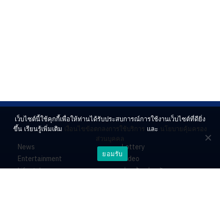
เว็บไซต์นี้ใช้คุกกี้เพื่อให้ท่านได้รับประสบการณ์การใช้งานเว็บไซต์ที่ดียิ่ง
ขึ้น เรียนรู้เพิ่มเติม
เงื่อนไขข้อตกลงการใช้บริการ
และ
นโยบายคุ้มครอง
ส่วนบุคคล
News
Lottery
ยอมรับ
Entertainment
Video
Lifestyle
ร่วมด้วยช่วยกัน
Horoscope
About