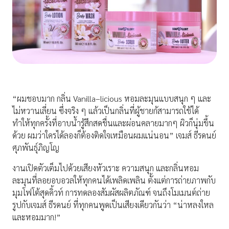
“ผมชอบมาก กลิ่น Vanilla–licious หอมละมุนแบบสนุก ๆ และ
ไม่หวานเลี่ยน ซึ่งจริง ๆ แล้วเป็นกลิ่นที่ผู้ชายก้สามารถใช้ได้
ทำให้ทุกครั้งที่อาบน้ำรู้สึกสดชื่นและผ่อนคลายมากๆ ผิวก็นุ่มขึ้น
ด้วย ผมว่าใครได้ลองก็ต้องติดใจเหมือนผมแน่นอน” เจมส์ ธีรดนย์
ศุภพันธุ์ภิญโญ
งานเปิดตัวเต็มไปด้วยเสียงหัวเราะ ความสนุก และกลิ่นหอม
ละมุนที่ลอยอบอวลให้ทุกคนได้เพลิดเพลิน ตั้งแต่การถ่ายภาพกับ
มุมโฟโต้สุดคิ้วท์ การทดลองสัมผัสผลิตภัณฑ์ จนถึงโมเมนต์ถ่าย
รูปกับเจมส์ ธีรดนย์ ที่ทุกคนพูดเป็นเสียงเดียวกันว่า “น่าหลงใหล
และหอมมาก!”