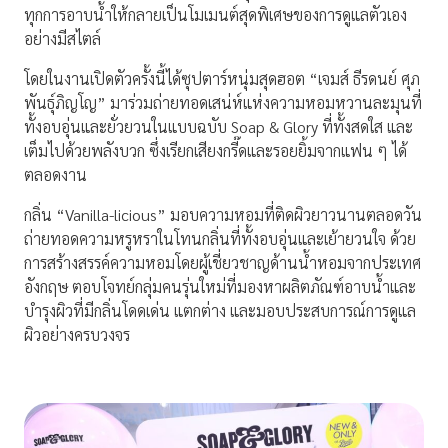
ทุกการอาบน้ำให้กลายเป็นโมเมนต์สุดพิเศษของการดูแลตัวเอง
อย่างมีสไตล์
โดยในงานเปิดตัวครั้งนี้ได้ซุปตาร์หนุ่มสุดฮอต “เจมส์ ธีรดนย์ ศุภ
พันธุ์ภิญโญ” มาร่วมถ่ายทอดเสน่ห์แห่งความหอมหวานละมุนที่
ทั้งอบอุ่นและยั่วยวนในแบบฉบับ Soap & Glory ที่ทั้งสดใส และ
เต็มไปด้วยพลังบวก ซึ่งเรียกเสียงกรี๊ดและรอยยิ้มจากแฟน ๆ ได้
ตลอดงาน
กลิ่น “Vanilla-licious” มอบความหอมที่ติดผิวยาวนานตลอดวัน
ถ่ายทอดความหรูหราในโทนกลิ่นที่ทั้งอบอุ่นและเย้ายวนใจ ด้วย
การสร้างสรรค์ความหอมโดยผู้เชี่ยวชาญด้านน้ำหอมจากประเทศ
อังกฤษ ตอบโจทย์กลุ่มคนรุ่นใหม่ที่มองหาผลิตภัณฑ์อาบน้ำและ
บำรุงผิวที่มีกลิ่นโดดเด่น แตกต่าง และมอบประสบการณ์การดูแล
ผิวอย่างครบวงจร