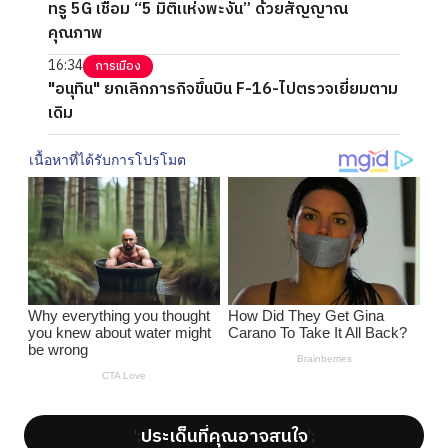
ทรู 5G เชื่อม “5 มิติแห่งพะงัน” ด้วยสัญญาณ
คุณภาพ
16:34
การเมือง
"อนุทิน" ยกเลิกภารกิจขึ้นบิน F-16-ไปตรวจเยี่ยมตาม
เดิม
ประเด็นที่คุณอาจสนใจ
';
';