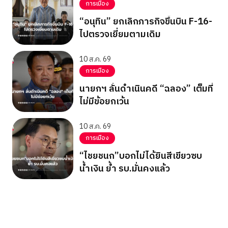
การเมือง
“อนุทิน” ยกเลิกภารกิจขึ้นบิน F-16-
ไปตรวจเยี่ยมตามเดิม
10 ส.ค. 69
การเมือง
นายกฯ ลั่นดำเนินคดี “ฉลอง” เต็มที่
ไม่มีข้อยกเว้น
10 ส.ค. 69
การเมือง
“ไชยชนก”บอกไม่ได้ยินสีเขียวซบ
น้ำเงิน ย้ำ รบ.มั่นคงแล้ว