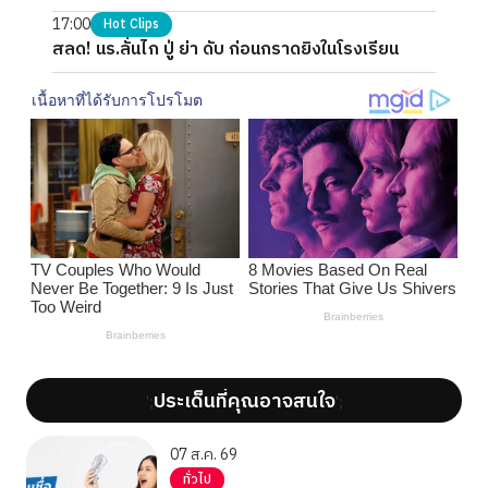
17:00
Hot Clips
สลด! นร.ลั่นไก ปู่ ย่า ดับ ก่อนกราดยิงในโรงเรียน
ประเด็นที่คุณอาจสนใจ
';
';
07 ส.ค. 69
ทั่วไป