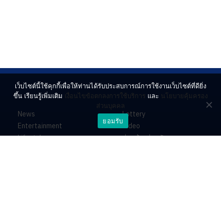
เว็บไซต์นี้ใช้คุกกี้เพื่อให้ท่านได้รับประสบการณ์การใช้งานเว็บไซต์ที่ดียิ่ง
ขึ้น เรียนรู้เพิ่มเติม
เงื่อนไขข้อตกลงการใช้บริการ
และ
นโยบายคุ้มครอง
ส่วนบุคคล
News
Lottery
ยอมรับ
Entertainment
Video
Lifestyle
ร่วมด้วยช่วยกัน
Horoscope
About
Contact
PR by Dataxet