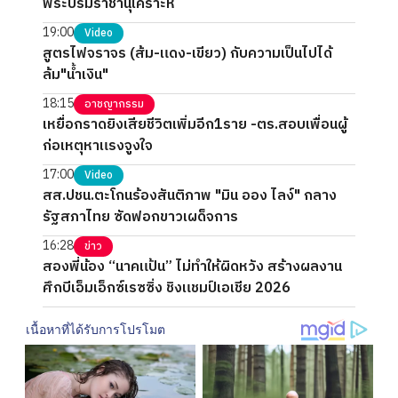
พระบรมราชานุเคราะห์
19:00
Video
สูตรไฟจราจร (ส้ม-แดง-เขียว) กับความเป็นไปได้
ล้ม"น้ำเงิน"
18:15
อาชญากรรม
เหยื่อกราดยิงเสียชีวิตเพิ่มอีก1ราย -ตร.สอบเพื่อนผู้
ก่อเหตุหาแรงจูงใจ
17:00
Video
สส.ปชน.ตะโกนร้องสันติภาพ "มิน ออง ไลง์" กลาง
รัฐสภาไทย ซัดฟอกขาวเผด็จการ
16:28
ข่าว
สองพี่น้อง “นาคแป้น” ไม่ทำให้ผิดหวัง สร้างผลงาน
ศึกบีเอ็มเอ็กซ์เรซซิ่ง ชิงแชมป์เอเชีย 2026