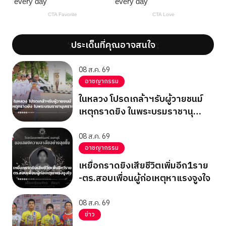
ประเด็นที่คุณอาจสนใจ
';
';
08 ส.ค. 69
อาชญากรรม
ในหลวง โปรดเกล้าฯรับผู้วายชนม์
เหตุกราดยิง ในพระบรมราชานุ
เคราะห์
08 ส.ค. 69
อาชญากรรม
เหยื่อกราดยิงเสียชีวิตเพิ่มอีก1ราย
-ตร.สอบเพื่อนผู้ก่อเหตุหาแรงจูงใจ
08 ส.ค. 69
ข่าว