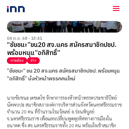
NEWS
ENTERTAINMENT
04 ต.ค. 68 - 15:41
“ชัยชนะ”ขน20 สจ.นคร สมัครสมาชิกปชป.
LIFESTYLE
พร้อมหนุน”อภิสิทธิ์”
HOROSCOPE
LOTTERY
การเมือง
ข่าว
VIDEO
”ชัยชนะ“ ขน 20 สจ.นคร สมัครสมาชิกปชป. พร้อมหนุน
ร่วมด้วยช่วยกัน
“อภิสิทธิ์” นั่งหัวหน้าพรรคคนใหม่
นายชัยชนะ เดชเดโช รักษาการรองหัวหน้าพรรคประชาธิปัตย์
นัดพบปะ สมาชิกสภาองค์การบริหารส่วนจังหวัดนครศรีธรรมราช
จำนวน 20 คน ที่ร้านรามโรมวัลเลย์ อ.ร่อนพิบูลย์
จ.นครศรีธรรมราช เพื่อแลกเปลี่ยนพูดคุยทิศทางการเมืองใน
อนาคต ซึ่ง สจ.นครศรีธรรมราชทั้ง 20 คน พร้อมใจเข้าสมาชิก