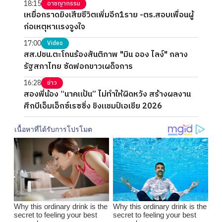
18:15
อาชญากรรม
เหยื่อกราดยิงเสียชีวิตเพิ่มอีก1ราย -ตร.สอบเพื่อนผู้
ก่อเหตุหาแรงจูงใจ
17:00
Video
สส.ปชน.ตะโกนร้องสันติภาพ "มิน ออง ไลง์" กลาง
รัฐสภาไทย ซัดฟอกขาวเผด็จการ
16:28
ข่าว
สองพี่น้อง “นาคแป้น” ไม่ทำให้ผิดหวัง สร้างผลงาน
ศึกบีเอ็มเอ็กซ์เรซซิ่ง ชิงแชมป์เอเชีย 2026