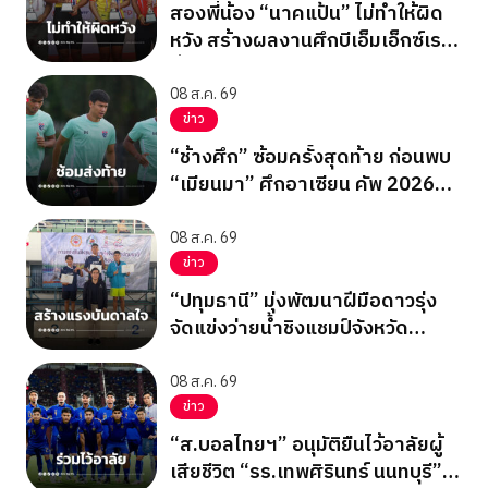
สองพี่น้อง “นาคแป้น” ไม่ทำให้ผิด
หวัง สร้างผลงานศึกบีเอ็มเอ็กซ์เรซ
ซิ่ง ชิงแชมป์เอเชีย 2026
08 ส.ค. 69
ข่าว
“ช้างศึก” ซ้อมครั้งสุดท้าย ก่อนพบ
“เมียนมา” ศึกอาเซียน คัพ 2026
นัดสุดท้าย รอบแบ่งกลุ่ม
08 ส.ค. 69
ข่าว
“ปทุมธานี” มุ่งพัฒนาฝีมือดาวรุ่ง
จัดแข่งว่ายน้ำชิงแชมป์จังหวัด
ปทุมธานี 2569
08 ส.ค. 69
ข่าว
“ส.บอลไทยฯ” อนุมัติยืนไว้อาลัยผู้
เสียชีวิต “รร.เทพศิรินทร์ นนทบุรี”