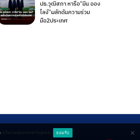
ปธ.วุฒิสภา หารือ”มิน ออง
ไลง์”ผลักดันความร่วม
มือ2ประเทศ
ะ
นโยบายคุ้มครองส่วนบุคคล
ยอมรับ