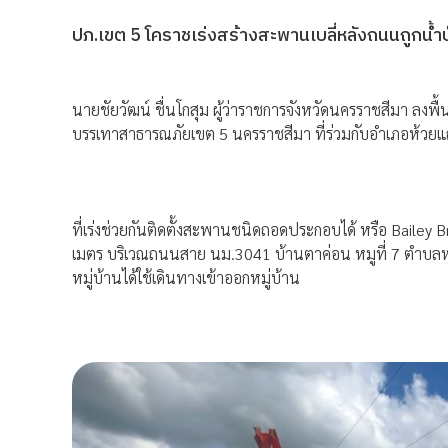
ปภ.เขต 5 โคราชเร่งสร้างสะพานเบลี่หลังถนนถูกน้ำป
นายชัยวัฒน์ ชื่นโกสุม ผู้ว่าราชการจังหวัดนครราชสีมา ลงพ
บรรเทาสาธารณภัยเขต 5 นครราชสีมา ที่ร่วมกับอำเภอห้วยแ
ที่เร่งช่วยกันติดตั้งสะพานชนิดถอดประกอบได้ หรือ Bail
เมตร บริเวณถนนสาย นม.3041 บ้านตาค่อน หมูที่ 7 ตำบลหล
หมู่บ้านได้ใช้เดินทางเข้าออกหมู่บ้าน