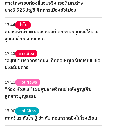
สางโกงสอบท้องถิ่นจบจริงหรอ? มท.ล้าง
บาง5,925บัญชี ศึกการเมืองยังไม่จบ
17:44
ทั่วไป
สินเชื่อจำนำทะเบียนรถยนต์ ตัวช่วยหมุนเงินใช้ยาม
ฉุกเฉินสำหรับคนมีรถ
17:13
การเมือง
"อนุทิน" ตรวจกราดยิง เด็กก่อเหตุเครียดเรียน เชื่อ
มีเตรียมการ
17:13
Hot News
“ก้อง ห้วยไร่” เผยสุขภาพจิตแย่ หลังสูญเสีย
ลูกสาวบุญธรรม
17:00
Hot Clips
สลด! นร.ลั่นไก ปู่ ย่า ดับ ก่อนกราดยิงในโรงเรียน