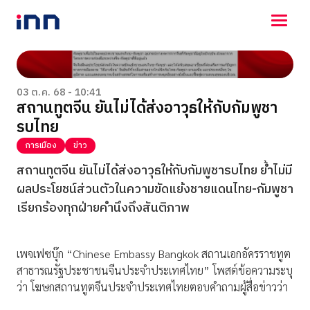
NEWS
ENTERTAINMENT
03 ต.ค. 68 - 10:41
สถานทูตจีน ยันไม่ได้ส่งอาวุธให้กับกัมพูชา
LIFESTYLE
รบไทย
HOROSCOPE
LOTTERY
การเมือง
ข่าว
VIDEO
สถานทูตจีน ยันไม่ได้ส่งอาวุธให้กับกัมพูชารบไทย ย้ำไม่มี
ร่วมด้วยช่วยกัน
ผลประโยชน์ส่วนตัวในความขัดแย้งชายแดนไทย-กัมพูชา
เรียกร้องทุกฝ่ายคำนึงถึงสันติภาพ
เพจเฟซบุ๊ก “Chinese Embassy Bangkok สถานเอกอัครราชทูต
สาธารณรัฐประชาชนจีนประจำประเทศไทย” โพสต์ข้อความระบุ
ว่า โฆษกสถานทูตจีนประจำประเทศไทยตอบคำถามผู้สื่อข่าวว่า