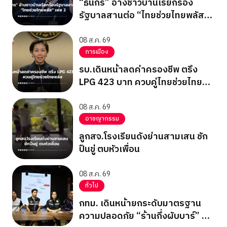
“ธนกร” อ้างชาวบ้านเรียกร้อง
รัฐบาลสานต่อ “ไทยช่วยไทยพลัส”
เฟส 2
08 ส.ค. 69
การเมือง
รบ.เดินหน้าลดค่าครองชีพ ตรึง
LPG 423 บาท ควบคู่ไทยช่วยไทย
พลัส
08 ส.ค. 69
อาชญากรรม
ลูกสจ.โรงเรียนดังย่านสามเสน ชัก
ปืนขู่ ตบหัวเพื่อน
08 ส.ค. 69
ทั่วไป
กทม. เดินหน้ายกระดับมาตรฐาน
ความปลอดภัย “ร้านกึ่งผับบาร์” ทั่ว