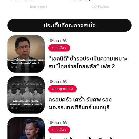
ประเด็นที่คุณอาจสนใจ
';
';
08 ส.ค. 69
การเมือง
“เอกนิติ”ย้ำรอประเมินความเหมาะ
สม”ไทยช่วยไทยพลัส” เฟส 2
08 ส.ค. 69
อาชญากรรม
ครอบครัว เศร้า รับศพ รอง
ผอ.รร.เทพศิรินทร์ นนทบุรี
08 ส.ค. 69
การเมือง