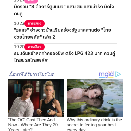
10:29
ซีรี่ส์
มัดรวม "8 ตัวการ์ตูนแมว" แสบ ซน แสนน่ารัก มัดใจ
คนดู
10:23
การเมือง
"ธนกร" อ้างชาวบ้านเรียกร้องรัฐบาลสานต่อ "ไทย
ช่วยไทยพลัส" เฟส 2
10:20
การเมือง
รบ.เดินหน้าลดค่าครองชีพ ตรึง LPG 423 บาท ควบคู่
ไทยช่วยไทยพลัส