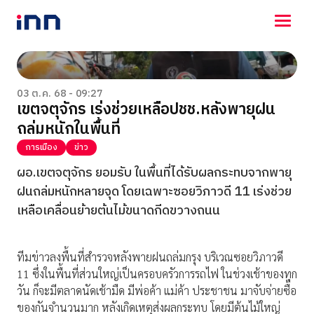
NEWS
ENTERTAINMENT
03 ต.ค. 68 - 09:27
เขตจตุจักร เร่งช่วยเหลือปชช.หลังพายุฝน
LIFESTYLE
ถล่มหนักในพื้นที่
HOROSCOPE
LOTTERY
การเมือง
ข่าว
VIDEO
ผอ.เขตจตุจักร ยอมรับ ในพื้นที่ได้รับผลกระทบจากพายุ
ร่วมด้วยช่วยกัน
ฝนถล่มหนักหลายจุด โดยเฉพาะซอยวิภาวดี 11 เร่งช่วย
เหลือเคลื่อนย้ายต้นไม้ขนาดกีดขวางถนน
ทีมข่าวลงพื้นที่สำรวจหลังพายฝนถล่มกรุง บริเวณซอยวิภาวดี
11 ซึ่งในพื้นที่ส่วนใหญ่เป็นครอบครัวการรถไฟ ในช่วงเช้าของทุก
วัน ก็จะมีตลาดนัดเช้ามืด มีพ่อค้า แม่ค้า ประชาชน มาจับจ่ายซื้อ
ของกันจำนวนมาก หลังเกิดเหตุส่งผลกระทบ โดยมีต้นไม้ใหญ่