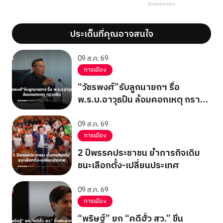
ประเด็นที่คุณอาจสนใจ
';
';
09 ส.ค. 69
การเมือง
“วัชรพงศ์”รับลูกนายกฯ รื้อ
พ.ร.บ.อาวุธปืน ล้อมคอกเหตุ กราด
ยิง
09 ส.ค. 69
การเมือง
2 ปีพรรคประชาชน ย้ำภารกิจเดิม
ชนะเลือกตั้ง-เปลี่ยนประเทศ
09 ส.ค. 69
การเมือง
“พริษฐ์” ยก “คดีฮั้ว สว.” ขึ้น