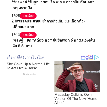
"วัชรพงศ์"รับลูกนายกฯ รื้อ พ.ร.บ.อาวุธปืน ล้อมคอก
เหตุ กราดยิง
15:25
การเมือง
2 ปีพรรคประชาชน ย้ำภารกิจเดิม ชนะเลือกตั้ง-
เปลี่ยนประเทศ
15:10
การเมือง
“พริษฐ์” ยก “คดีฮั้ว สว.” ขึ้นซักฟอก จี้ กกต.แจงเส้น
เงิน 8.6 แสน