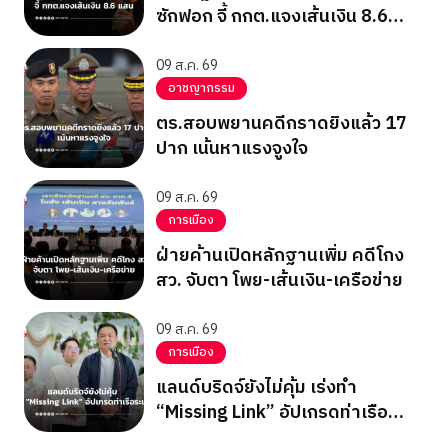
ซักฟอก จี้ กกต.แจงเส้นเงิน 8.6
แสน
09 ส.ค. 69
อาชญากรรม
ตร.สอบพยานคดีกราดยิงแล้ว 17
ปาก เน้นหาแรงจูงใจ
09 ส.ค. 69
การเมือง
ฝ่ายค้านเปิดหลักฐานเพิ่ม คดีโกง
สว. จับตา โพย-เส้นเงิน-เครือข่าย
09 ส.ค. 69
การเมือง
แลนด์บริดจ์ยังไม่คุ้ม เร่งทำ
“Missing Link” อัปเกรดท่าเรือ
ระนอง