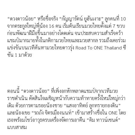
“ดวงดาวน้อย” หรือชื่อจริง “กัญญารัตน์ ยูฮันเงาะ” ลูกคนที่ 10
จากตระกูลใหญ่พี่น้อง 16 คน เริ่มต้นเรียนมวยไทยตั้งแต่ 7 ขวบ
ก่อนพัฒนาฝีมือขึ้นมาอย่างโดดเด่น จนประสบความสำเร็จคว้า
แชมป์มากมายทั้งในกติกามวยไทยและมวยสากล รวมถึงเคยร่วม
แข่งขันบนเวทีค้นหามวยไทยดาวรุ่ง Road To ONE Thailand ซี
ซัน 1 มาด้วย
ตอนนี้ “ดวงดาวน้อย” ที่เพิ่งอกหักพลาดแชมป์จากเวทีมวย
ราชดำเนิน ตัดสินใจเผชิญหน้ากับความท้าทายครั้งใหม่ใหญ่กว่า
เดิม ด้วยการตามรอยน้องชาย “แสงอาทิตย์ ลูกทรายกองดิน”
และน้องเขย “รถถัง จิตรเมืองนนท์” เข้ามาสร้างชื่อใน ONE โดย
เธอพร้อมโชว์อาวุธครบเครื่องจัดการเอาคืน “คิม ทาวน์เซนด์”
แบบสาสม