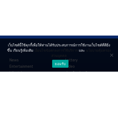
เว็บไซต์นี้ใช้คุกกี้เพื่อให้ท่านได้รับประสบการณ์การใช้งานเว็บไซต์ที่ดียิ่ง
ขึ้น เรียนรู้เพิ่มเติม
เงื่อนไขข้อตกลงการใช้บริการ
และ
นโยบายคุ้มครอง
ส่วนบุคคล
News
Lottery
ยอมรับ
Entertainment
Video
Lifestyle
ร่วมด้วยช่วยกัน
Horoscope
About
Contact
PR by Dataxet