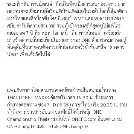
ขณะที่ “คิม ทาวน์เซนด์” ถือเป็นอีกหนึ่งดาวเด่นของวงการ ฝาก
ผลงานยอดเยี่ยมบนสังเวียนที่บ้านเกิดและในระดับโลกทั้งในกติกา
มวยไทยและคิกบ็อกซิ่ง โดยมีแชมป์ WMC และ WBC มวยไทย 3
สมัย การันตีความสามารถ รวมทั้งยังครองสถิติสุดหรูไม่แพ้ใคร
เลยตลอด 7 ปี ที่ผ่านมา โอกาสนี้ “คิม ทาวน์เซนด์” เตรียมเข้า
มาสร้างความสั่นสะเทือนในรายการของ ONE ด้วยฟอร์มการต่อสู้
อันดุดันที่หลายคนต้องประทับใจ และหวังย้ำชัยเหนือ “ดวงดาว
น้อย” เพื่อแจ้งเกิดให้ได้
แฟนกีฬาชาวไทยสามารถจองบัตรเข้าชมในสนามผ่านทาง
THAI TICKET MAJOR คู่แรกเริ่มเวลา 19.30 น. รับชมการ
ถ่ายทอดสดทาง ช่อง 7HD กด 35 (ภาษาไทย) เริ่ม 20.30 น. รวม
ทั้งติดตามข่าวสารอัปเดตของศึกนี้ได้ที่เฟซบุ๊ก ONE
Championship Thailand เว็บไซต์ ONEFC.com อินสตาแกรม
ONEChampTh และ TikTok ONEChampTH