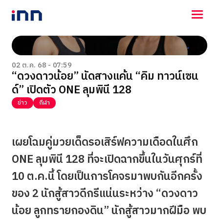
NEWS
ENTERTAINMENT
02 ต.ค. 68 - 07:59
“ดวงดาวน้อย” นัดสางแค้น “คิม ทาวน์เซน
LIFESTYLE
ด์” เปิดตัว ONE ลุมพินี 128
HOROSCOPE
LOTTERY
ข่าว
กีฬา
VIDEO
ร่วมด้วยช่วยกัน
เผยโฉมคู่มวยเด็ดรอเสิร์ฟความเดือดในศึก
ONE ลุมพินี 128 ที่จะเปิดฉากขึ้นในวันศุกร์ที่
10 ต.ค.นี้ โดยเป็นการโคจรมาพบกันอีกครั้ง
ของ 2 นักสู้สาวดีกรีแน่นระหว่าง “ดวงดาว
น้อย ลูกทรายกองดิน” นักสู้สาวมากฝีมือ พบ