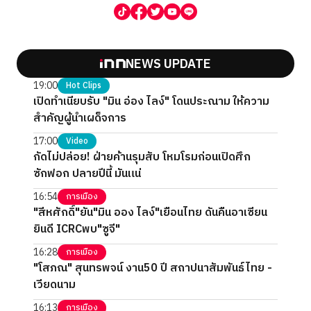
NEWS UPDATE
19:00
Hot Clips
เปิดทำเนียบรับ "มิน อ่อง ไลง์" โดนประณาม ให้ความ
สำคัญผู้นำเผด็จการ
17:00
Video
กัดไม่ปล่อย! ฝ่ายค้านรุมสับ โหมโรมก่อนเปิดศึก
ซักฟอก ปลายปีนี้ มันแน่
16:54
การเมือง
"สีหศักดิ์"ยัน"มิน ออง ไลง์"เยือนไทย ดันคืนอาเซียน
ยินดี ICRCพบ"ซูจี"
16:28
การเมือง
"โสภณ" สุนทรพจน์ งาน50 ปี สถาปนาสัมพันธ์ไทย -
เวียดนาม
16:13
การเมือง