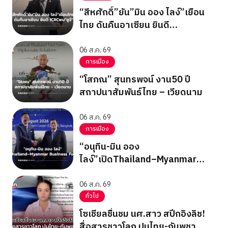
“สีหศักดิ์”ยัน”มิน ออง ไลง์”เยือน
ไทย ดันคืนอาเซียน ยินดี
ICRCพบ”ซูจี”
06 ส.ค. 69
การเมือง
“โสภณ” สุนทรพจน์ งาน50 ปี
สถาปนาสัมพันธ์ไทย – เวียดนาม
06 ส.ค. 69
การเมือง
“อนุทิน-มิน ออง
ไลง์”เปิดThailand–Myanmar
Business Forum
06 ส.ค. 69
ทั่วไป
โซเชียลชื่นชม นศ.สาว สปีกอิงลิช!
สื่อสารชาวโลก ปมไทย-กัมพูชา