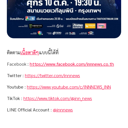
ติดตาม
เนื้อหาดีๆ
แบบนี้ได้ที่
Facebook
:
https://www.facebook.com/innnews.co.th
Twitter
:
https://twitter.com/innnews
Youtube
:
https://www.youtube.com/c/INNNEWS_INN
TikTok
:
https://www.tiktok.com/@inn_news
LINE Official Account
:
@innnews