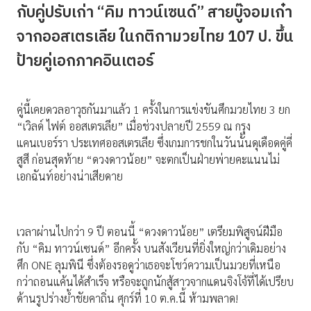
กับคู่ปรับเก่า “คิม ทาวน์เซนด์” สายบู๊จอมเก๋า
จากออสเตรเลีย ในกติกามวยไทย 107 ป. ขึ้น
ป้ายคู่เอกภาคอินเตอร์
คู่นี้เคยดวลอาวุธกันมาแล้ว 1 ครั้งในการแข่งขันศึกมวยไทย 3 ยก
“เวิลด์ ไฟต์ ออสเตรเลีย” เมื่อช่วงปลายปี 2559 ณ กรุง
แคนเบอร์รา ประเทศออสเตรเลีย ซึ่งเกมการชกในวันนั้นดุเดือดคู่คี่
สูสี ก่อนสุดท้าย “ดวงดาวน้อย” จะตกเป็นฝ่ายพ่ายคะแนนไม่
เอกฉันท์อย่างน่าเสียดาย
เวลาผ่านไปกว่า 9 ปี ตอนนี้ “ดวงดาวน้อย” เตรียมพิสูจน์ฝีมือ
กับ “คิม ทาวน์เซนด์” อีกครั้ง บนสังเวียนที่ยิ่งใหญ่กว่าเดิมอย่าง
ศึก ONE ลุมพินี ซึ่งต้องรอดูว่าเธอจะโชว์ความเป็นมวยที่เหนือ
กว่าถอนแค้นได้สำเร็จ หรือจะถูกนักสู้สาวจากแดนจิงโจ้ที่ได้เปรียบ
ด้านรูปร่างย้ำชัยคาถิ่น ศุกร์ที่ 10 ต.ค.นี้ ห้ามพลาด!