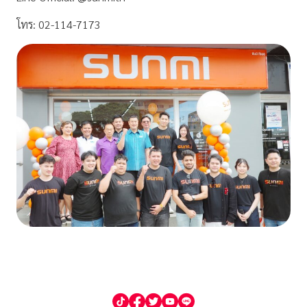
โทร:
02-114-7173