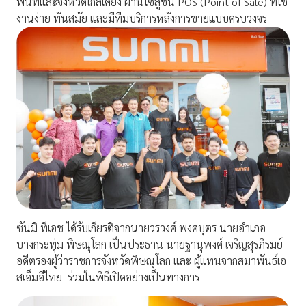
พื้นที่และจังหวัดใกล้เคียง ผ่าน
โซลู
ชัน
POS (Point of Sale)
ที่ใช้
งานง่าย ทันสมัย และมีทีมบริการหลังการขายแบบครบวงจร
ซันมิ ทีเอช ได้รับเกียรติจากนายวรวงศ์
พงศ
บุตร นายอำเภอ
บางกระทุ่ม พิษณุโลก เป็นประธาน นาย
ฐา
นุพงศ์ เจริญ
สุร
ภิรมย์
อดีตรองผู้ว่าราชการจังหวัดพิษณุโลก และ ผู้แทนจากสมาพันธ์เอ
สเอ็มอีไทย
ร่วมในพิธีเปิดอย่างเป็นทางการ