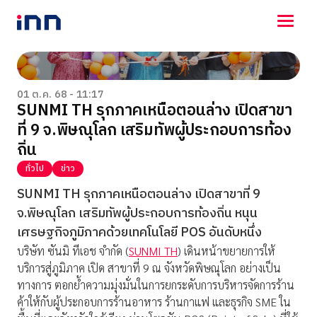
NEWS
ENTERTAINMENT
01 ต.ค. 68 - 11:17
SUNMI TH รุกภาคเหนือตอนล่าง เปิดสาขา
LIFESTYLE
ที่ 9 จ.พิษณุโลก เสริมทัพผู้ประกอบการท้อง
HOROSCOPE
LOTTERY
ถิ่น
VIDEO
ทั่วไป
ข่าว
ร่วมด้วยช่วยกัน
SUNMI TH
รุกภาคเหนือตอนล่าง เปิดสาขาที่ 9
จ.พิษณุโลก เสริมทัพผู้ประกอบการท้องถิ่น หนุน
เศรษฐกิจภูมิภาคด้วยเทคโนโลยี
POS
อันดับหนึ่ง
บริษัท ซันมิ ทีเอช จำกัด (
SUNMI TH
)
เดินหน้าขยายการให้
บริการสู่ภูมิภาค เปิด
สาขาที่
9
ณ จังหวัดพิษณุโลก
อย่างเป็น
ทางการ ตอกย้ำความมุ่งมั่นในการยกระดับการบริหารจัดการร้าน
ค้าให้กับผู้ประกอบการร้านอาหาร ร้านกาแฟ และธุรกิจ
SME
ใน