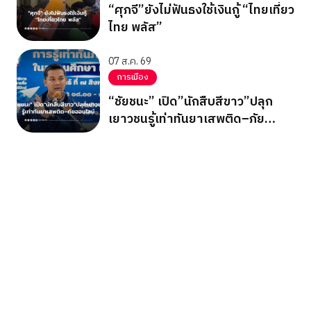
“ศุภจี”ยังไม่ฟันธงใช้เงินกู้ “ไทยเที่ยว
ไทย พลัส”
07 ส.ค. 69
การเมือง
“ชัยชนะ” เปิด”นักสืบสีขาว”ปลุก
เยาวชนรู้เท่าทันยาเสพติด–ภัย
ออนไลน์