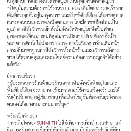
เหตุผลในการเลือกจังหวัดพิษณุโลกเป็นยุทธศาสตร์สำคัญว่า
“
ปัจจุบันความต้องการใช้งานระบบ
POS
เติบโตอย่างรวดเร็ว จาก
เดิมที่กระจุกตัวอยู่ในกรุงเทพฯ และจังหวัดใกล้เคียง ได้ขยายสู่ภาค
กลางตอนบนและภาคเหนือตอนล่าง โดยมีสาขาเชียงใหม่เป็น
ศูนย์กลางให้บริการหลัก ดังนั้นจังหวัดพิษณุโลกจึงเป็นทำเล
ยุทธศาสตร์ที่เหมาะสมที่สุดในการเปิดสาขาที่
9
ซึ่งเราตั้งเป้า
หมายการเติบโตไม่น้อยกว่า
30%
ภายในปีแรก พร้อมเดินหน้า
ยกระดับมาตรฐานการให้บริการทั้งหน้าร้านและบริการหลังการ
ขาย ให้ครอบคลุมและตอบโจทย์ความต้องการของลูกค้าได้อย่าง
แท้จริง
”
ยังกล่าวเสริมว่า
“
ผู้ประกอบการร้านค้าและร้านอาหารในจังหวัดพิษณุโลกและ
พื้นที่ใกล้เคียง จะสามารถเข้ามาทดลองใช้งานเครื่องจริง และได้
รับคำปรึกษาจากผู้เชี่ยวชาญ เพื่อเลือก
โซลู
ชันที่ตรงกับธุรกิจของ
ตนเองได้อย่างเหมาะสมมากที่สุด
”
พร้อมปิดท้ายว่า
“
การเติบโตของ
SUNMI TH
ไม่ใช่เพียงการเพิ่มจำนวนสาขา แต่
คือการสร้างความเชื่อมั่นให้แก่ลูกค้า และนั่นคือพลังสำคัญที่ขับ