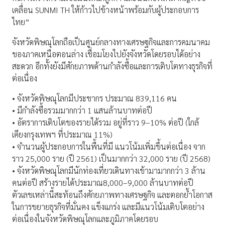
เคลื่อน
SUNMI TH
ให้ก้าวไปข้างหน้าพร้อมกับผู้ประกอบการ
ไทย
”
จังหวัดพิษณุโลกถือเป็นศูนย์กลางทางเศรษฐกิจและการคมนาคม
ของภาคเหนือตอนล่าง เชื่อมโยงไปยังจังหวัดโดยรอบได้อย่าง
สะดวก อีกทั้งยังมีศักยภาพด้านกำลังซื้อและการเติบโตทางธุรกิจที่
ต่อเนื่อง
•
จังหวัดพิษณุโลกมีประชากร
ประมาณ
839,116
คน
•
มีกำลังซื้อรวม
มากกว่า
1
แสนล้านบาทต่อปี
•
อัตราการเติบโตของรายได้รวม
อยู่ที่ราว
9–10%
ต่อปี
(
ใกล้
เคียงกรุงเทพฯ ที่ประมาณ
11%)
•
จำนวนผู้ประกอบการในพื้นที่มี
แนวโน้มเพิ่มขึ้นต่อเนื่อง
จาก
ราว
25,000
ราย (ปี
2561)
เป็นมากกว่า
32,000
ราย (ปี
2568)
•
จังหวัดพิษณุโลกมีนักท่องเที่ยวเดินทางเข้ามา
มากกว่า
3
ล้าน
คนต่อปี
สร้างรายได้ประมาณ
8,000–9,000
ล้านบาทต่อปี
ตัวเลขเหล่านี้สะท้อนถึงศักยภาพทางเศรษฐกิจ และตอกย้ำโอกาส
ในการขยายธุรกิจที่มั่นคง แข็งแกร่ง และมีแนวโน้มเติบโตอย่าง
ต่อเนื่องในจังหวัดพิษณุโลกและภูมิภาคโดยรอบ