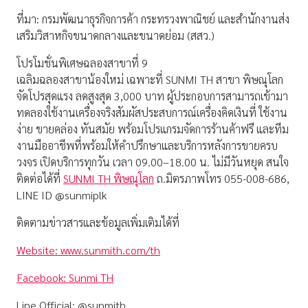
ที่มา: กรมพัฒนาธุรกิจการค้า กระทรวงพาณิชย์ และสำนักงานส่ง
เสริมวิสาหกิจขนาดกลางและขนาดย่อม (
สสว
.)
โปรโมชั่นพิเศษฉลองสาขาที่
9
เฉลิมฉลองสาขาน้องใหม่ เฉพาะที่
SUNMI TH
สาขา พิษณุโลก
จัดโปรสุดแรง
ลดสูงสุด
3,000
บาท
ผู้ประกอบการสามารถเข้ามา
ทดลองใช้งานเครื่องจริง
สัมผัสประสบการณ์เครื่องคิดเงินที่
ใช้งาน
ง่าย ขายคล่อง ทันสมัย
พร้อม
โปรแกรมจัดการร้านค้าฟรี
และทีม
งานมืออาชีพที่พร้อมให้คำปรึกษาและบริการหลังการขายครบ
วงจร
เปิดบริการทุกวัน เวลา
09.00–18.00
น. ไม่มีวันหยุด
สนใจ
ติดต่อได้ที่
SUNMI TH
พิษณุโลก
ถ.มิตรภาพโทร
055-008-686,
LINE ID @
sunmiplk
ติดตามข่าวสารและข้อมูลเพิ่มเติมได้ที่
Website: www.sunmith.com/th
Facebook:
Sunmi
TH
Line Official: @
sunmith