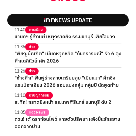
NEWS UPDATE
11:40
การเมือง
นายกฯ รู้สึกแย่ เหตุกราดยิง รร.นนทบุรี เสียใจมาก
11:36
ข่าว
"พิชญบัณฑิต" เบียดหวุดหวิด "กันทรารมณ์" รัว 6 ตุง
ศึกเดลินิวส์ คัพ 2026
11:26
ข่าว
"ช้างศึก" ฟื้นฟูร่างกายเตรียมลุย "เมียนมา" ศึกชิง
แชมป์อาเซียน 2026 รอบแบ่งกลุ่ม กลุ่มบี นัดสุดท้าย
11:10
อาชญากรรม
ระทึก! กราดยิงหน้า รร.เทพศิรินทร์ นนทบุรี ดับ 2
11:05
Hot News
ด่วน! เต้ ดราก้อนไฟว์ หายตัวปริศนา หลังปั่นจักรยาน
ออกจากบ้าน