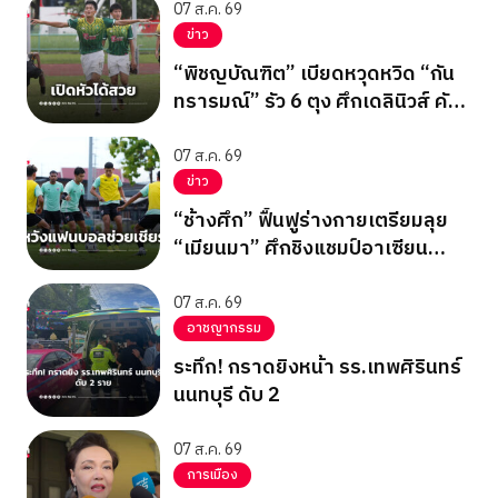
07 ส.ค. 69
ข่าว
“พิชญบัณฑิต” เบียดหวุดหวิด “กัน
ทรารมณ์” รัว 6 ตุง ศึกเดลินิวส์ คัพ
2026
07 ส.ค. 69
ข่าว
“ช้างศึก” ฟื้นฟูร่างกายเตรียมลุย
“เมียนมา” ศึกชิงแชมป์อาเซียน
2026 รอบแบ่งกลุ่ม กลุ่มบี นัด
สุดท้าย
07 ส.ค. 69
อาชญากรรม
ระทึก! กราดยิงหน้า รร.เทพศิรินทร์
นนทบุรี ดับ 2
07 ส.ค. 69
การเมือง