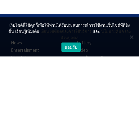
เว็บไซต์นี้ใช้คุกกี้เพื่อให้ท่านได้รับประสบการณ์การใช้งานเว็บไซต์ที่ดียิ่ง
ขึ้น เรียนรู้เพิ่มเติม
เงื่อนไขข้อตกลงการใช้บริการ
และ
นโยบายคุ้มครอง
ส่วนบุคคล
News
Lottery
ยอมรับ
Entertainment
Video
Lifestyle
ร่วมด้วยช่วยกัน
Horoscope
About
Contact
PR by Dataxet