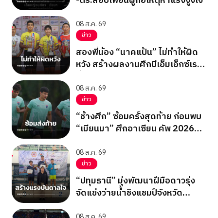
-ตร.สอบเพื่อนผู้ก่อเหตุหาแรงจูงใจ
08 ส.ค. 69
ข่าว
สองพี่น้อง “นาคแป้น” ไม่ทำให้ผิด
หวัง สร้างผลงานศึกบีเอ็มเอ็กซ์เรซ
ซิ่ง ชิงแชมป์เอเชีย 2026
08 ส.ค. 69
ข่าว
“ช้างศึก” ซ้อมครั้งสุดท้าย ก่อนพบ
“เมียนมา” ศึกอาเซียน คัพ 2026
นัดสุดท้าย รอบแบ่งกลุ่ม
08 ส.ค. 69
ข่าว
“ปทุมธานี” มุ่งพัฒนาฝีมือดาวรุ่ง
จัดแข่งว่ายน้ำชิงแชมป์จังหวัด
ปทุมธานี 2569
08 ส.ค. 69