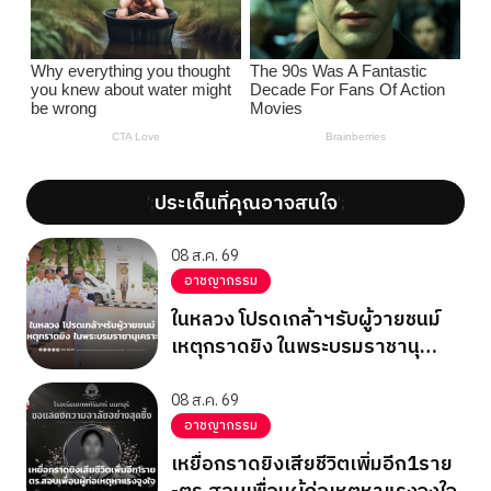
ประเด็นที่คุณอาจสนใจ
';
';
08 ส.ค. 69
อาชญากรรม
ในหลวง โปรดเกล้าฯรับผู้วายชนม์
เหตุกราดยิง ในพระบรมราชานุ
เคราะห์
08 ส.ค. 69
อาชญากรรม
เหยื่อกราดยิงเสียชีวิตเพิ่มอีก1ราย