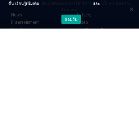
ขึ้น เรียนรู้เพิ่มเติม
เงื่อนไขข้อตกลงการใช้บริการ
และ
นโยบายคุ้มครอง
ส่วนบุคคล
News
Lottery
ยอมรับ
Entertainment
Video
Lifestyle
ร่วมด้วยช่วยกัน
Horoscope
About
Contact
PR by Dataxet