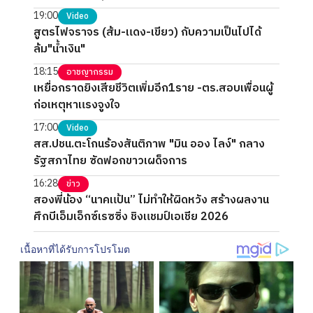
19:00
Video
สูตรไฟจราจร (ส้ม-แดง-เขียว) กับความเป็นไปได้
ล้ม"น้ำเงิน"
18:15
อาชญากรรม
เหยื่อกราดยิงเสียชีวิตเพิ่มอีก1ราย -ตร.สอบเพื่อนผู้
ก่อเหตุหาแรงจูงใจ
17:00
Video
สส.ปชน.ตะโกนร้องสันติภาพ "มิน ออง ไลง์" กลาง
รัฐสภาไทย ซัดฟอกขาวเผด็จการ
16:28
ข่าว
สองพี่น้อง “นาคแป้น” ไม่ทำให้ผิดหวัง สร้างผลงาน
ศึกบีเอ็มเอ็กซ์เรซซิ่ง ชิงแชมป์เอเชีย 2026