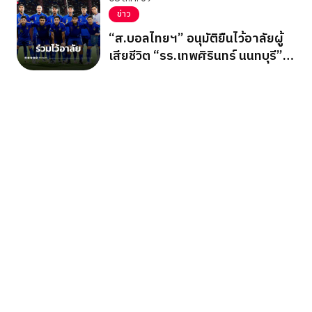
ข่าว
“ส.บอลไทยฯ” อนุมัติยืนไว้อาลัยผู้
เสียชีวิต “รร.เทพศิรินทร์ นนทบุรี”
ก่อนเกมอาเซียนคัพ