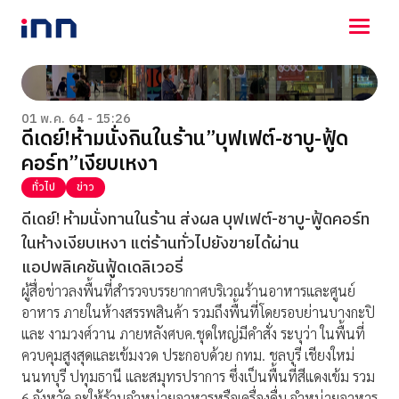
NEWS
ENTERTAINMENT
01 พ.ค. 64 - 15:26
ดีเดย์!ห้ามนั่งกินในร้าน”บุฟเฟต์-ชาบู-ฟู้ด
LIFESTYLE
คอร์ท”เงียบเหงา
HOROSCOPE
LOTTERY
ทั่วไป
ข่าว
VIDEO
ดีเดย์! ห้ามนั่งทานในร้าน ส่งผล บุฟเฟต์-ชาบู-ฟู้ดคอร์ท
ร่วมด้วยช่วยกัน
ในห้างเงียบเหงา แต่ร้านทั่วไปยังขายได้ผ่าน
แอปพลิเคชันฟู้ดเดลิเวอรี่
ผู้สื่อข่าวลงพื้นที่สำรวจบรรยากาศบริเวณร้านอาหารและศูนย์
อาหาร ภายในห้างสรรพสินค้า รวมถึงพื้นที่โดยรอบย่านบางกะปิ
และ งามวงศ์วาน ภายหลังศบค.ชุดใหญ่มีคำสั่ง ระบุว่า ในพื้นที่
ควบคุมสูงสุดและเข้มงวด ประกอบด้วย กทม. ชลบุรี เชียงใหม่
นนทบุรี ปทุมธานี และสมุทรปราการ ซึ่งเป็นพื้นที่สีแดงเข้ม รวม
6 จังหวัด จะให้ร้านจำหน่ายอาหารหรือเครื่องดื่ม จำหน่ายอาหาร