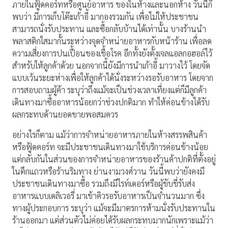
ภายในฟู้ดคอร์ทหรือศูนย์อาหาร ของในห้างและนอกห้าง วันนี้ก็
พบว่า มีการเก็บโต๊ะเก้าอี้ มากองรวมกัน เพื่อไม่ให้ประชาชน
สามารถนั่งรับประทาน และซื้อกลับบ้านได้เท่านั้น บางร้านนำ
พลาสติกใสมากั้นระหว่างจุดจำหน่ายอาหารกับหน้าร้าน เพื่อลด
ความเสี่ยงการปนเปื้อนของเชื้อโรค อีกทั้งยังตั้งเจลแอลกอฮอล์ไว้
สำหรับให้ลูกค้าด้วย นอกจากนี้ยังมีการนำเก้าอี้ มาวางไว้ โดยจัด
แบบเว้นระยะห่างเพื่อให้ลูกค้าได้นั่งระหว่างรอรับอาหาร โดยจาก
การสอบถามผู้ค้า ระบุว่าถึงแม้จะเป็นช่วงเวลาเที่ยงแต่ก็มีลูกค้า
เดินทางมาซื้ออาหารน้อยกว่าช่วงปกติมาก ทำให้ค่อนข้างได้รับ
ผลกระทบด้านยอดขายพอสมควร
อย่างไรก็ตาม แม้ว่าการจำหน่ายอาหารภายในห้างสรรพสินค้า
หรือฟู้ดคอร์ท จะมีประชาชนเดินทางมาใช้บริการค่อนข้างน้อย
แต่กลับกันในส่วนของการจำหน่ายอาหารของร้านค้าปกติที่ตั้งอยู่
ในตึกแถวหรือร้านริมทาง ย่านงามวงศ์วาน วันนี้พบว่ายังคงมี
ประชาชนเดินทางมาซื้อ รวมถึงมีไรท์เดอร์หรือผู้ขับขี่รับส่ง
อาหารแบบเดลิเวอรี่ มาเข้าคิวรอรับอาหารเป็นจำนวนมาก ซึ่ง
ทางผู้ประกอบการ ระบุว่า แม้จะมีมาตรการห้ามนั่งรับประทานใน
ร้านออกมา แต่ส่วนตัวไม่ค่อยได้รับผลกระทบมากนักเพราะแม้ว่า