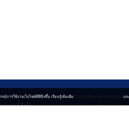
รณ์การใช้งานเว็บไซต์ที่ดียิ่งขึ้น เรียนรู้เพิ่มเติม
เงื่อนไขข้อตกลงการใช้บริการ
แล
น คอนเนกซ์ จำกัด
News
Lo
จจินดา ถนนกำแพงเพชร 6
Entertainment
Vi
ตจตุจักร กรุงเทพฯ 10900
Lifestyle
ร่
Horoscope