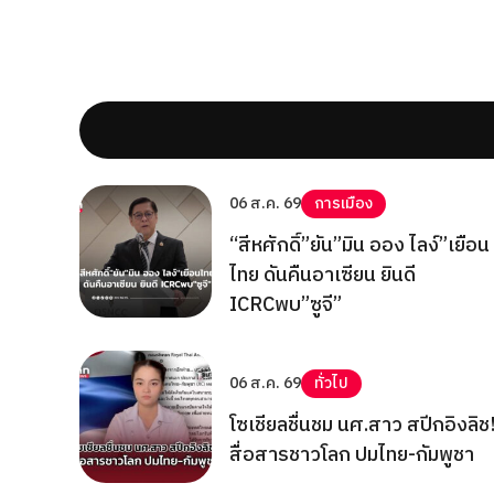
06 ส.ค. 69
การเมือง
“สีหศักดิ์”ยัน”มิน ออง ไลง์”เยือน
ไทย ดันคืนอาเซียน ยินดี
ICRCพบ”ซูจี”
06 ส.ค. 69
ทั่วไป
โซเชียลชื่นชม นศ.สาว สปีกอิงลิช
สื่อสารชาวโลก ปมไทย-กัมพูชา