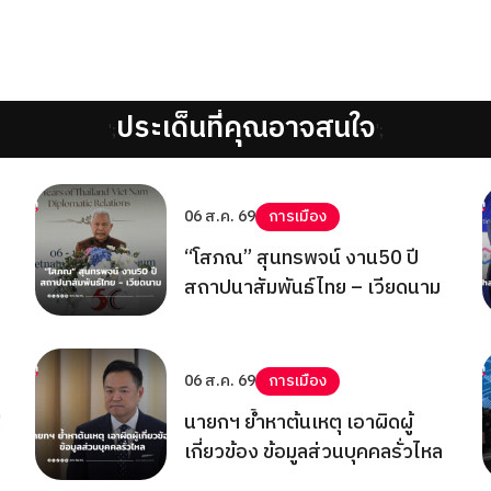
ประเด็นที่คุณอาจสนใจ
';
';
06 ส.ค. 69
การเมือง
“โสภณ” สุนทรพจน์ งาน50 ปี
สถาปนาสัมพันธ์ไทย – เวียดนาม
06 ส.ค. 69
การเมือง
!
นายกฯ ย้ำหาต้นเหตุ เอาผิดผู้
เกี่ยวข้อง ข้อมูลส่วนบุคคลรั่วไหล