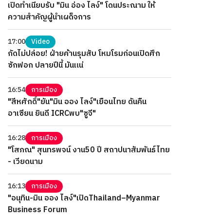
เปิดทำเนียบรับ "มิน อ่อง ไลง์" โดนประณาม ให้
ความสำคัญผู้นำเผด็จการ
17:00
Video
กัดไม่ปล่อย! ฝ่ายค้านรุมสับ โหมโรมก่อนเปิดศึก
ซักฟอก ปลายปีนี้ มันแน่
16:54
การเมือง
"สีหศักดิ์"ยัน"มิน ออง ไลง์"เยือนไทย ดันคืน
อาเซียน ยินดี ICRCพบ"ซูจี"
16:28
การเมือง
"โสภณ" สุนทรพจน์ งาน50 ปี สถาปนาสัมพันธ์ไทย
- เวียดนาม
16:13
การเมือง
"อนุทิน-มิน ออง ไลง์"เปิดThailand–Myanmar
Business Forum