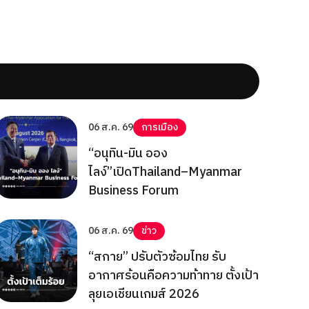
06 ส.ค. 69
การเมือง
“อนุทิน-มิน ออง
ไลง์”เปิดThailand–Myanmar
Business Forum
06 ส.ค. 69
ข่าว
“สกาย” ปรับตัวซ้อมไทย รับ
อากาศร้อนคือความท้าทาย ตั้งเป้า
ลุยเอเชียนเกมส์ 2026