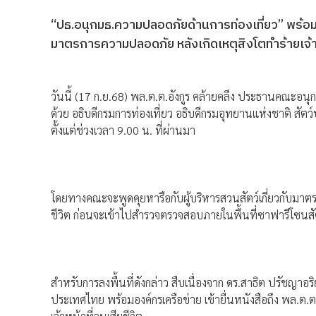
“ปธ.อนุกมธ.ความปลอดภัยด้านการท่องเที่ยว” พร้อมส
มาตรการความปลอดภัย หลังเกิดเหตุสิงโตทำร้ายเจ้าห
วันนี้ (17 ก.ย.68) พล.ต.ต.อังกูร คล้ายคลึง ประธานคณะอน
ด้วย อธิบดีกรมการท่องเที่ยว อธิบดีกรมอุทยานแห่งชาติ สัตว์ป่
ตั้งแต่ช่วงเวลา 9.00 น. ที่ผ่านมา
โดยทางคณะจะพูดคุยหารือกับผู้บริหารสวนสัตว์เกี่ยวกับมาตร
ชีวิต ก่อนจะเข้าไปสำรวจตรวจสอบภายในพื้นที่ซาฟารีโซนสัต
สำหรับการลงพื้นที่ดังกล่าว สืบเนื่องจาก ดร.สาธิต ปรัชญา
ประเทศไทย พร้อมองค์กรเครือข่าย เข้ายื่นหนังสือถึง พล.ต