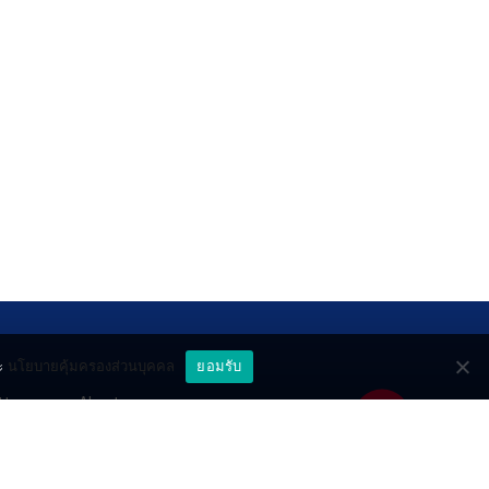
ะ
นโยบายคุ้มครองส่วนบุคคล
ยอมรับ
ttery
About
deo
Contact
วมด้วยช่วยกัน
PR by Dataxet