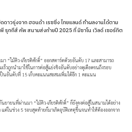
กบิดดาวรุ่งจาก ฮอนด้า เรซซิ่ง ไทยแลนด์ ทำผลงานได้ตาม
รุกกีส์ คัพ สนามส่งท้ายปี 2025 ที่ มิซาโน เวิลด์ เซอร์กิต
นมา “ไม้คิว-เกียรติศักดิ์” ออกสตาร์ตด้วยอันดับ 17 และสามารถ
ร็วถูกนำมาใช้ในการต่อสู้แย่งชิงอันดับอย่างดุเดือดจนถึงรอบ
ยเป็นอันดับที่ 15 เก็บคะแนนสะสมเพิ่มได้อีก 1 คะแนน
นยายนที่ผ่านมา “ไม้คิว-เกียรติศักดิ์” ก็ยังคงต่อสู้ในสนามได้อย่าง
 แต่ในช่วง 5 รอบสุดท้ายก็มาเกิดอุบัติเหตุขึ้นจนทำให้ต้องออกจาก