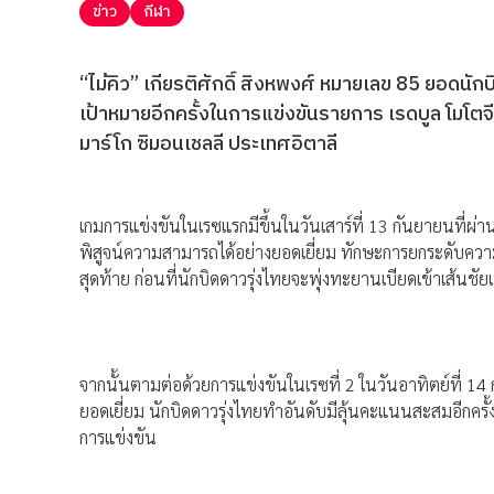
ข่าว
กีฬา
“ไม้คิว” เกียรติศักดิ์ สิงหพงศ์ หมายเลข 85 ยอดนั
เป้าหมายอีกครั้งในการแข่งขันรายการ เรดบูล โมโตจีพี 
มาร์โก ซิมอนเชลลี ประเทศอิตาลี
เกมการแข่งขันในเรซแรกมีขึ้นในวันเสาร์ที่ 13 กันยายนที่ผ่า
พิสูจน์ความสามารถได้อย่างยอดเยี่ยม ทักษะการยกระดับความเ
สุดท้าย ก่อนที่นักบิดดาวรุ่งไทยจะพุ่งทะยานเบียดเข้าเส้นชั
จากนั้นตามต่อด้วยการแข่งขันในเรซที่ 2 ในวันอาทิตย์ที่ 14 กั
ยอดเยี่ยม นักบิดดาวรุ่งไทยทำอันดับมีลุ้นคะแนนสะสมอีกครั้ง
การแข่งขัน