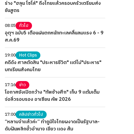
ร่าง "ฮลุน โซโล่" ถึงไทยแล้วครอบครัวเตรียมส่ง
ชันสูตร
08:05
ทั่วไป
อุตุฯ ฉบับ5 เตือนฝนตกหนักทะเลคลื่นลมแรง 6 - 9
ส.ค.69
19:00
Hot Clips
คดีดัง ศาลตัดสิน "ประหารชีวิต" แต่ไม่"ประหาร"
บทเรียนสังคมไทย
17:16
ข่าว
โอกาสยังเปิดกว้าง "ทัพช้างศึก" เก็บ 9 แต้มเต็ม
จ่อลิ่วรอบรอง อาเซียน คัพ 2026
17:00
คลิปข่าวทั่วไป
“หลาบจำแล้วค่ะ” ทำภูมิใจไทยผงาดเป็นรัฐบาล-
ดับฝันพลิกขั้วอำนาจ เขียว แดง ส้ม