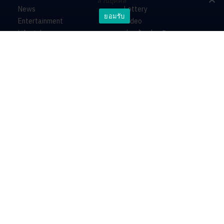
ส่วนบุคคล
News
Lottery
ยอมรับ
Entertainment
Video
Lifestyle
ร่วมด้วยช่วยกัน
Horoscope
About
Contact
PR by Dataxet