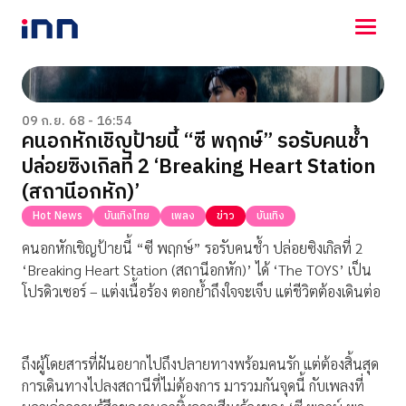
NEWS
ENTERTAINMENT
09 ก.ย. 68 - 16:54
คนอกหักเชิญป้ายนี้ “ซี พฤกษ์” รอรับคนช้ำ
LIFESTYLE
ปล่อยซิงเกิลที่ 2 ‘Breaking Heart Station
HOROSCOPE
LOTTERY
(สถานีอกหัก)’
VIDEO
Hot News
บันเทิงไทย
เพลง
ข่าว
บันเทิง
ร่วมด้วยช่วยกัน
คนอกหักเชิญป้ายนี้ “ซี พฤกษ์” รอรับคนช้ำ ปล่อยซิงเกิลที่ 2
‘Breaking Heart Station (สถานีอกหัก)’ ได้ ‘The TOYS’ เป็น
โปรดิวเซอร์ – แต่งเนื้อร้อง ตอกย้ำถึงใจจะเจ็บ แต่ชีวิตต้องเดินต่อ
ถึงผู้โดยสารที่ฝันอยากไปถึงปลายทางพร้อมคนรัก แต่ต้องสิ้นสุด
การเดินทางไปลงสถานีที่ไม่ต้องการ มารวมกันจุดนี้ กับเพลงที่