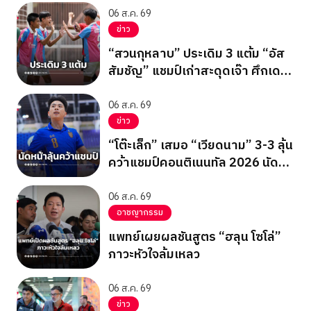
06 ส.ค. 69
ข่าว
“สวนกุหลาบ” ประเดิม 3 แต้ม “อัส
สัมชัญ” แชมป์เก่าสะดุดเจ๊า ศึกเดลิ
นิวส์ คัพ 2026
06 ส.ค. 69
ข่าว
“โต๊ะเล็ก” เสมอ “เวียดนาม” 3-3 ลุ้น
คว้าแชมป์คอนติเนนทัล 2026 นัด
สุดท้าย
06 ส.ค. 69
อาชญากรรม
แพทย์เผยผลชันสูตร “ฮลุน โซโล่”
ภาวะหัวใจล้มเหลว
06 ส.ค. 69
ข่าว