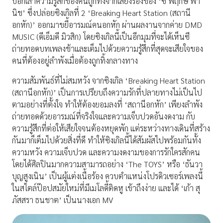
บอกเล่าความรู้สึกของคนถูกทิ้งจากเสียงร้องของ ‘ซี พฤกษ์ พา
นิช’ ซึ่งปล่อยซิงเกิลที่ 2 ‘Breaking Heart Station (สถานี
อกหัก)’ ออกมาขยี้อารมณ์คนอกหัก ผ่านผลงานจากค่าย DMD
MUSIC (ดีเอ็มดี มิวสิก) โดยซิงเกิลนี้เป็นอีกมุมที่จะได้เห็นซี
ถ่ายทอดบทเพลงช้าและเต็มไปด้วยความรู้สึกที่สุดจะเสียใจของ
คนที่ต้องอยู่ลำพังเมื่อต้องถูกทิ้งกลางทาง
ความสัมพันธ์ที่ไม่สมหวัง จากซิงเกิล ‘Breaking Heart Station
(สถานีอกหัก)’ เป็นการเปรียบถึงความรักที่ปลายทางไม่เป็นไป
ตามอย่างที่ตั้งใจ ทำให้ต้องยอมลงที่ ‘สถานีอกหัก’ เพียงลำพัง
ถ่ายทอดด้วยอารมณ์ที่จริงใจและความเจ็บปวดอันงดงาม กับ
ความรู้สึกที่ต่อให้เสียใจจนต้องหยุดพัก แต่ระหว่างทางเดินที่สร้าง
กันมาก็เต็มไปด้วยสิ่งที่ดี ทำให้ซิงเกิลนี้ได้สัมผัสไปพร้อมกันทั้ง
ความหวัง ความเจ็บปวด และความงดงามของการรักใครสักคน
โดยได้ศิลปินมากความสามารถอย่าง ‘The TOYS’ หรือ ‘ธันวา
บุญสูงเนิน’ เป็นผู้แต่งเนื้อร้อง ควบตำแหน่งโปรดิวเซอร์เพลงนี้
ในสไตล์ป๊อปสมัยใหม่ที่มีเมโลดี้ติดหู เข้าถึงง่าย และได้ ‘เก้า สุ
ภัสสรา ธนชาต’ เป็นนางเอก MV