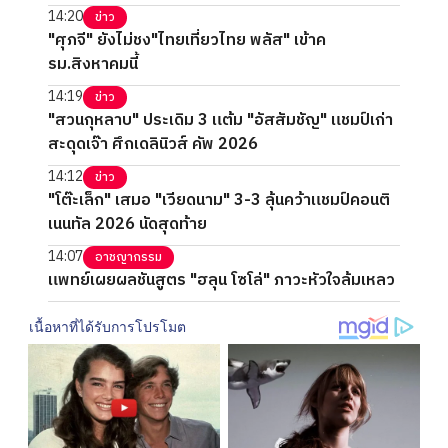
14:20
ข่าว
"ศุภจี" ยังไม่ชง"ไทยเที่ยวไทย พลัส" เข้าค
รม.สิงหาคมนี้
14:19
ข่าว
"สวนกุหลาบ" ประเดิม 3 แต้ม "อัสสัมชัญ" แชมป์เก่า
สะดุดเจ๊า ศึกเดลินิวส์ คัพ 2026
14:12
ข่าว
"โต๊ะเล็ก" เสมอ "เวียดนาม" 3-3 ลุ้นคว้าแชมป์คอนติ
เนนทัล 2026 นัดสุดท้าย
14:07
อาชญากรรม
แพทย์เผยผลชันสูตร "ฮลุน โซโล่" ภาวะหัวใจล้มเหลว