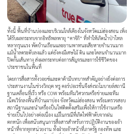
ทั้งนี้ พื้นที่บ้านบ่องและบริเวณใกล้เคียงในจังหวัดแม่ฮ่องสอน เพิ่ง
ได้รับผลกระทบจากอิทธิพลพายุ “คาจิกิ” ที่ทำให้เกิดน้ำป่าไหล
หลากรุนแรง พัดบ้านเรือนและยานพาหนะเสียหายจำนวนมาก
แม้น้ำลดระดับลงแล้ว แต่ยังคงมีเศษไม้ ดิน และโคลนจำนวนมาก
ปิดกั้นเส้นทาง ส่งผลกระทบต่อการสัญจรและการใช้ชีวิตของ
ประชาชนในพื้นที่
โดยการสื่อสารทั้งวอยซ์และดาต้ามีบทบาทสำคัญอย่างยิ่งต่อการ
ประสานงานในช่วงวิกฤต ทรู คอร์ปอเรชั่นจึงส่งรถโมบายล์สถานี
ฐานเคลื่อนที่เร็ว หรือ COW พร้อมทีมวิศวกรเครือข่ายและทีม
เน็ตเวิร์กลงพื้นที่บ้านผาบ่อง จังหวัดแม่ฮ่องสอน พร้อมตรวจสอบ
สถานีฐานและนำเครื่องปั่นไฟติดตั้งเสริมเพื่อให้การใช้งานเครือ
ข่ายเป็นไปอย่างต่อเนื่อง แม้ในกรณีที่เกิดไฟฟ้าดับจากฝน
ตกหนัก เพื่อสนับสนุนการสื่อสารสำหรับการปฏิบัติงานของเจ้า
หน้าที่จากทุกหน่วยงาน ทั้งฝ่ายเจ้าหน้าที่ภาครัฐ กองทัพ และ