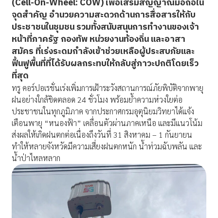
(Cell-On-Wheel: COW) เพื่อเสริมสัญญาณมือถือใน
จุดสำคัญ อำนวยความสะดวกด้านการสื่อสารให้กับ
ประชาชนในชุมชน รวมทั้งสนับสนุนการทำงานของเจ้า
หน้าที่ภาครัฐ กองทัพ หน่วยงานท้องถิ่น และอาสา
สมัคร ที่เร่งระดมกำลังเข้าช่วยเหลือผู้ประสบภัยและ
ฟื้นฟูพื้นที่ที่ได้รับผลกระทบให้กลับสู่ภาวะปกติโดยเร็ว
ที่สุด
ทรู คอร์ปอเรชั่นเร่งเพิ่มการเฝ้าระวังสถานการณ์ภัยพิบัติจากพายุ
ฝนอย่างใกล้ชิดตลอด 24 ชั่วโมง พร้อมย้ำความห่วงใยต่อ
ประชาชนในทุกภูมิภาค จากประกาศกรมอุตุนิยมวิทยาได้แจ้ง
เตือนพายุ “หนองฟ้า” เคลื่อนตัวผ่านภาคเหนือ และมีแนวโน้ม
ส่งผลให้เกิดฝนตกต่อเนื่องถึงวันที่ 31 สิงหาคม – 1 กันยายน
ทำให้หลายจังหวัดมีความเสี่ยงฝนตกหนัก น้ำท่วมฉับพลัน และ
น้ำป่าไหลหลาก