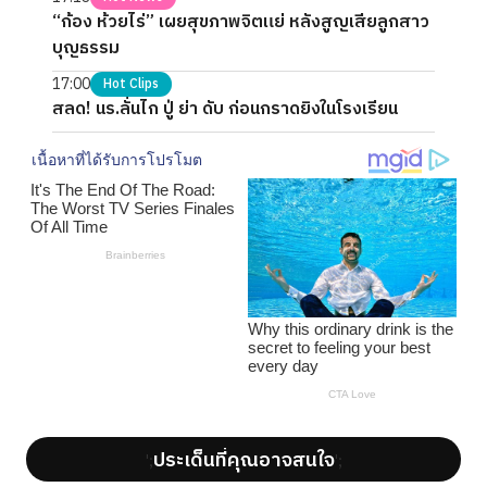
“ก้อง ห้วยไร่” เผยสุขภาพจิตแย่ หลังสูญเสียลูกสาว
บุญธรรม
17:00
Hot Clips
สลด! นร.ลั่นไก ปู่ ย่า ดับ ก่อนกราดยิงในโรงเรียน
ประเด็นที่คุณอาจสนใจ
';
';