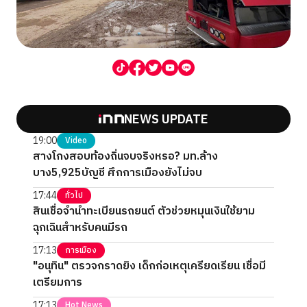
NEWS UPDATE
19:00
Video
สางโกงสอบท้องถิ่นจบจริงหรอ? มท.ล้าง
บาง5,925บัญชี ศึกการเมืองยังไม่จบ
17:44
ทั่วไป
สินเชื่อจำนำทะเบียนรถยนต์ ตัวช่วยหมุนเงินใช้ยาม
ฉุกเฉินสำหรับคนมีรถ
17:13
การเมือง
"อนุทิน" ตรวจกราดยิง เด็กก่อเหตุเครียดเรียน เชื่อมี
เตรียมการ
17:13
Hot News