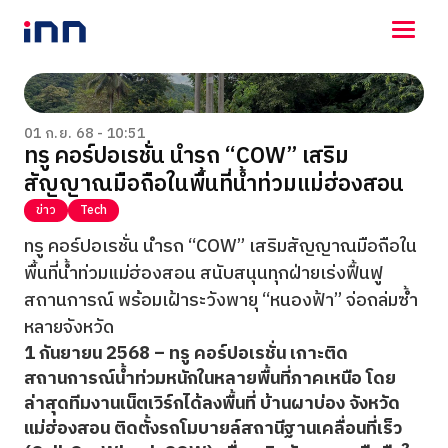
NEWS
ENTERTAINMENT
01 ก.ย. 68 - 10:51
ทรู คอร์ปอเรชั่น นำรถ “COW” เสริม
LIFESTYLE
สัญญาณมือถือในพื้นที่น้ำท่วมแม่ฮ่องสอน
HOROSCOPE
LOTTERY
ข่าว
Tech
VIDEO
ทรู คอร์ปอเรชั่น นำรถ “COW” เสริมสัญญาณมือถือใน
ร่วมด้วยช่วยกัน
พื้นที่น้ำท่วมแม่ฮ่องสอน สนับสนุนทุกฝ่ายเร่งฟื้นฟู
สถานการณ์ พร้อมเฝ้าระวังพายุ “หนองฟ้า” จ่อถล่มซ้ำ
หลายจังหวัด
1 กันยายน 2568 –
ทรู คอร์ปอเรชั่น เกาะติด
สถานการณ์น้ำท่วมหนักในหลายพื้นที่ภาคเหนือ โดย
ล่าสุดทีมงานเน็ตเวิร์กได้ลงพื้นที่ บ้านผาบ่อง จังหวัด
แม่ฮ่องสอน ติดตั้งรถโมบายล์สถานีฐานเคลื่อนที่เร็ว