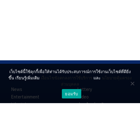
เว็บไซต์นี้ใช้คุกกี้เพื่อให้ท่านได้รับประสบการณ์การใช้งานเว็บไซต์ที่ดียิ่ง
ขึ้น เรียนรู้เพิ่มเติม
เงื่อนไขข้อตกลงการใช้บริการ
และ
นโยบายคุ้มครอง
ส่วนบุคคล
News
Lottery
ยอมรับ
Entertainment
Video
Lifestyle
ร่วมด้วยช่วยกัน
Horoscope
About