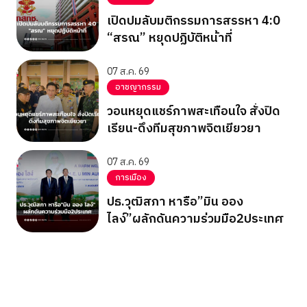
เปิดปมลับมติกรรมการสรรหา 4:0
“สรณ” หยุดปฏิบัติหน้าที่
07 ส.ค. 69
อาชญากรรม
วอนหยุดแชร์ภาพสะเทือนใจ สั่งปิด
เรียน-ดึงทีมสุขภาพจิตเยียวยา
07 ส.ค. 69
การเมือง
ปธ.วุฒิสภา หารือ”มิน ออง
ไลง์”ผลักดันความร่วมมือ2ประเทศ