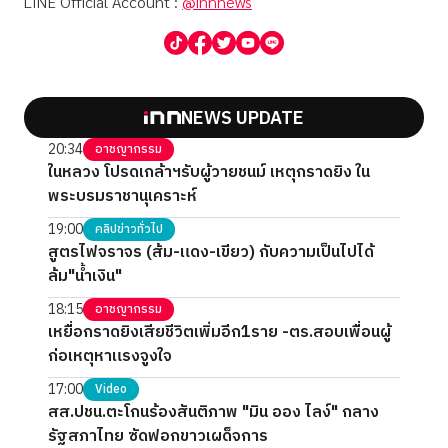
LINE Official Account :
@innnews
NEWS UPDATE
20:34
อาชญากรรม
ในหลวง โปรดเกล้าฯรับผู้วายชนม์ เหตุกราดยิง ใน
พระบรมราชานุเคราะห์
19:00
คลิปข่าวทั่วไป
สูตรไฟจราจร (ส้ม-แดง-เขียว) กับความเป็นไปได้
ล้ม"น้ำเงิน"
18:15
อาชญากรรม
เหยื่อกราดยิงเสียชีวิตเพิ่มอีก1ราย -ตร.สอบเพื่อนผู้
ก่อเหตุหาแรงจูงใจ
17:00
Video
สส.ปชน.ตะโกนร้องสันติภาพ "มิน ออง ไลง์" กลาง
รัฐสภาไทย ซัดฟอกขาวเผด็จการ