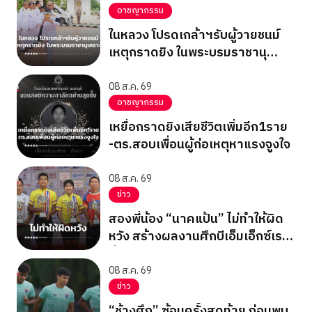
อาชญากรรม
ในหลวง โปรดเกล้าฯรับผู้วายชนม์
เหตุกราดยิง ในพระบรมราชานุ
เคราะห์
08 ส.ค. 69
อาชญากรรม
เหยื่อกราดยิงเสียชีวิตเพิ่มอีก1ราย
-ตร.สอบเพื่อนผู้ก่อเหตุหาแรงจูงใจ
08 ส.ค. 69
ข่าว
สองพี่น้อง “นาคแป้น” ไม่ทำให้ผิด
หวัง สร้างผลงานศึกบีเอ็มเอ็กซ์เรซ
ซิ่ง ชิงแชมป์เอเชีย 2026
08 ส.ค. 69
ข่าว
“ช้างศึก” ซ้อมครั้งสุดท้าย ก่อนพบ