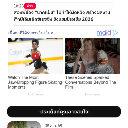
16:28
ข่าว
สองพี่น้อง “นาคแป้น” ไม่ทำให้ผิดหวัง สร้างผลงาน
ศึกบีเอ็มเอ็กซ์เรซซิ่ง ชิงแชมป์เอเชีย 2026
ประเด็นที่คุณอาจสนใจ
';
';
08 ส.ค. 69