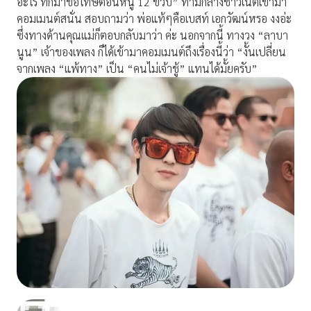
อะไร ทักมาขอโทษตอนหนู 12 ขวบ”
ท่ามกลางชาวเน็ตเข้ามา
คอมเมนต์สนั่น สอบถามว่า พ่อแท้ๆคือเบสท์ เอกวัฒน์หรอ งงอ่ะ
ซึ่งทางด้านคุณแม่ก็ตอบกลับมาว่า ค่ะ
นอกจากนี้ ทางวง “ลาบา
นูน” เจ้าของเพลง ก็ได้เข้ามาคอมเมนต์ถึงเรื่องนี้ว่า “งั้นเปลี่ยน
จากเพลง “แพ้ทาง” เป็น “คนไม่เจ้าชู้” แทนได้มั้ยครับ”