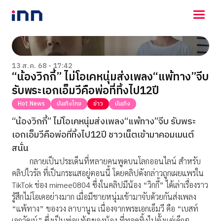
NEWS
ENTERTAINMENT
13 ส.ค. 68 - 17:42
“น้องวิกกี้” ไม่โอเคหนุ่มส่งเพลง“แพ้ทาง”จีบ
LIFESTYLE
รับพระเอกเอ็มวีคือพ่อที่ทิ้งไป12ปี
HOROSCOPE
LOTTERY
Hot News
บันเทิงไทย
ข่าว
บันเทิง
VIDEO
“น้องวิกกี้” ไม่โอเคหนุ่มส่งเพลง“แพ้ทาง”จีบ รับพระ
ร่วมด้วยช่วยกัน
เอกเอ็มวีคือพ่อที่ทิ้งไป12ปี ชาวเน็ตเข้ามาคอมเมนต์
สนั่น
กลายเป็นประเด็นที่หลายคนพูดบนโลกออนไลน์ สำหรับ
คลิปไวรัล ที่เป็นกระแสอยู่ตอนนี้ โดยคลิปดังกล่าวถูกเผยแพร่ใน
TikTok ช่อง mimee0804 ซึ่งในคลิปมีน้อง “วิกกี้” ได้เล่าเรื่องราว
รู้สึกไม่โอเคอย่างมาก เมื่อมีชายหนุ่มเข้ามาจับด้วยกันส่งเพลง
“แพ้ทาง” ของวง ลาบานูน เนื่องจากพระเอกเอ็มวี คือ “เบสท์
เอกวัฒน์” ซึ่งเป็นพ่อแท้ๆของน้อง ที่ทอดทิ้งไปตั้งแต่เด็กๆ