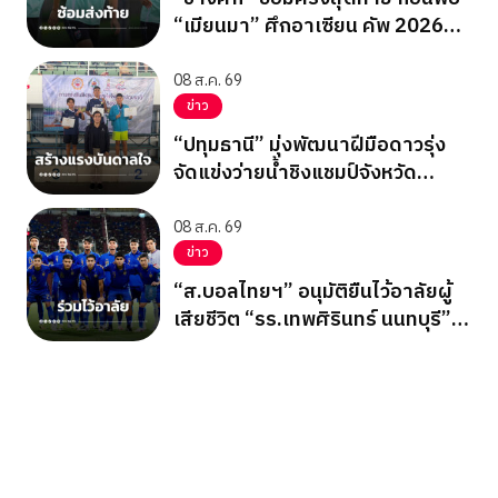
“เมียนมา” ศึกอาเซียน คัพ 2026
นัดสุดท้าย รอบแบ่งกลุ่ม
08 ส.ค. 69
ข่าว
“ปทุมธานี” มุ่งพัฒนาฝีมือดาวรุ่ง
จัดแข่งว่ายน้ำชิงแชมป์จังหวัด
ปทุมธานี 2569
08 ส.ค. 69
ข่าว
“ส.บอลไทยฯ” อนุมัติยืนไว้อาลัยผู้
เสียชีวิต “รร.เทพศิรินทร์ นนทบุรี”
ก่อนเกมอาเซียนคัพ