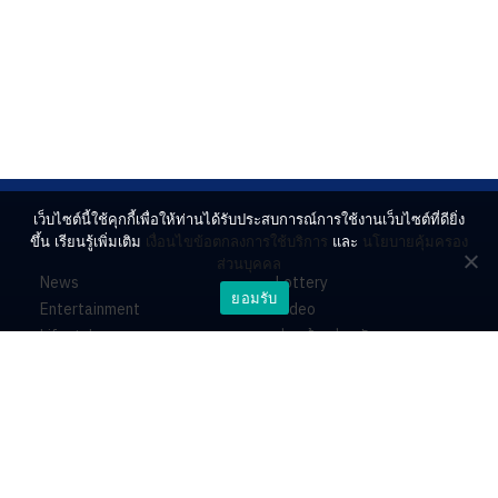
เว็บไซต์นี้ใช้คุกกี้เพื่อให้ท่านได้รับประสบการณ์การใช้งานเว็บไซต์ที่ดียิ่ง
ขึ้น เรียนรู้เพิ่มเติม
เงื่อนไขข้อตกลงการใช้บริการ
และ
นโยบายคุ้มครอง
ส่วนบุคคล
News
Lottery
ยอมรับ
Entertainment
Video
Lifestyle
ร่วมด้วยช่วยกัน
Horoscope
About
Contact
PR by Dataxet