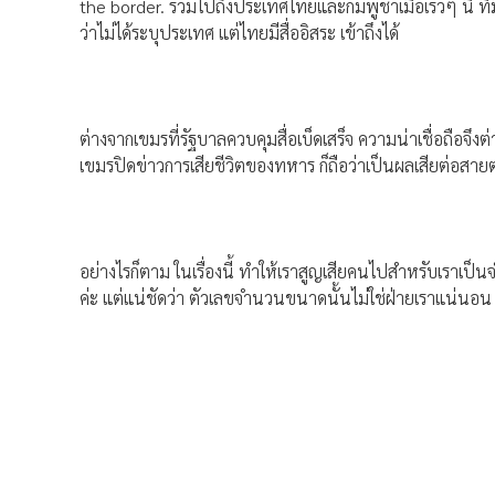
the border. รวมไปถึงประเทศไทยและกัมพูชาเมื่อเร็วๆ นี้ ที
ว่าไม่ได้ระบุประเทศ แต่ไทยมีสื่ออิสระ เข้าถึงได้
ต่างจากเขมรที่รัฐบาลควบคุมสื่อเบ็ดเสร็จ ความน่าเชื่อถือจึงต่
เขมรปิดข่าวการเสียชีวิตของทหาร ก็ถือว่าเป็นผลเสียต่อสา
อย่างไรก็ตาม ในเรื่องนี้ ทำให้เราสูญเสียคนไปสำหรับเราเป็น
ค่ะ แต่แน่ชัดว่า ตัวเลขจำนวนขนาดนั้นไม่ใช่ฝ่ายเราแน่นอน