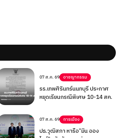
07 ส.ค. 69
อาชญากรรม
รร.เทพศิรินทร์นนทบุรี ประกาศ
หยุดเรียนกรณีพิเศษ 10-14 สค.
07 ส.ค. 69
การเมือง
ปธ.วุฒิสภา หารือ”มิน ออง