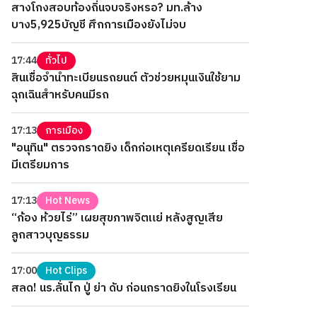
สางโกงสอบท้องถิ่นจบจริงหรอ? มท.ล้าง
บาง5,925บัญชี ศึกการเมืองยังไม่จบ
17:44
ทั่วไป
สินเชื่อจำนำทะเบียนรถยนต์ ตัวช่วยหมุนเงินใช้ยาม
ฉุกเฉินสำหรับคนมีรถ
17:13
การเมือง
"อนุทิน" ตรวจกราดยิง เด็กก่อเหตุเครียดเรียน เชื่อ
มีเตรียมการ
17:13
Hot News
“ก้อง ห้วยไร่” เผยสุขภาพจิตแย่ หลังสูญเสีย
ลูกสาวบุญธรรม
17:00
Hot Clips
สลด! นร.ลั่นไก ปู่ ย่า ดับ ก่อนกราดยิงในโรงเรียน