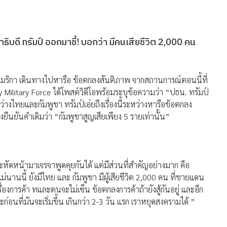
บดี ทรัมป์ ออกมาชี้! บอกว่า มีคนเสียชีวิต 2,000 คน
ัฐอเมริกา เดินทางไปหารือ ข้อตกลงสันติภาพ จากสถานการณ์ตอนนี้ที่
my Military Force ได้โพสต์วิดีโอพร้อมระบุข้อความว่า “ปธน. ทรัมป์
างไทยและกัมพูชา ทรัมป์เอ่ยถึงเรื่องนี้ระหว่างหารือข้อตกลง
งยืนยันคำเดิมว่า “กัมพูชาสูญเสียเพียง 5 รายเท่านั้น”
ะหัดหน้ามาเจรจาพูดคุยกันได้ แต่มีส่วนที่สำคัญอย่างมาก คือ
ไม่นานนี้ ยังมีไทย และ กัมพูชา มีผู้เสียชีวิต 2,000 คน ที่ชายแดน
ื่องการค้า ทและตนจะไม่เซ็น ข้อตกลงการค้าถ้ายังสู้กันอยู่ และอีก
่อนที่มันจะเริ่มขึ้น เกินกว่า 2-3 วัน แรก เราหยุดสงครามได้ ”