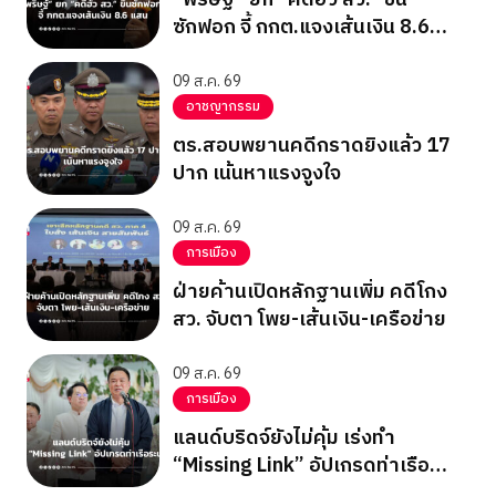
ซักฟอก จี้ กกต.แจงเส้นเงิน 8.6
แสน
09 ส.ค. 69
อาชญากรรม
ตร.สอบพยานคดีกราดยิงแล้ว 17
ปาก เน้นหาแรงจูงใจ
09 ส.ค. 69
การเมือง
ฝ่ายค้านเปิดหลักฐานเพิ่ม คดีโกง
สว. จับตา โพย-เส้นเงิน-เครือข่าย
09 ส.ค. 69
การเมือง
แลนด์บริดจ์ยังไม่คุ้ม เร่งทำ
“Missing Link” อัปเกรดท่าเรือ
ระนอง