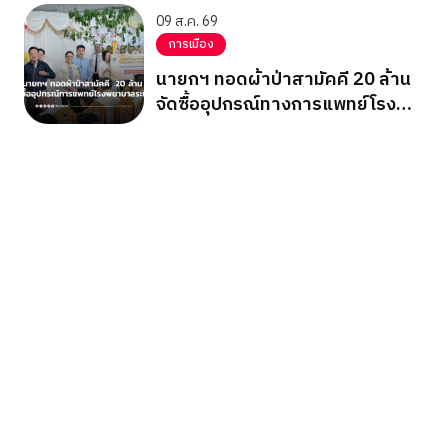
09 ส.ค. 69
การเมือง
นายกฯ ทอดผ้าป่าสามัคคี 20 ล้าน
จัดซื้ออุปกรณ์ทางการแพทย์โรง
พยาบาลระนอง