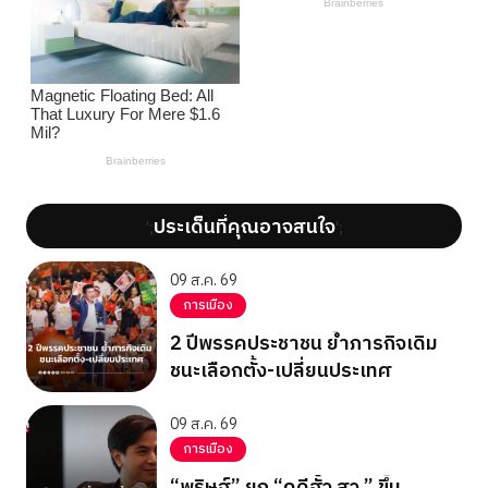
ประเด็นที่คุณอาจสนใจ
';
';
09 ส.ค. 69
การเมือง
2 ปีพรรคประชาชน ย้ำภารกิจเดิม
ชนะเลือกตั้ง-เปลี่ยนประเทศ
09 ส.ค. 69
การเมือง
“พริษฐ์” ยก “คดีฮั้ว สว.” ขึ้น