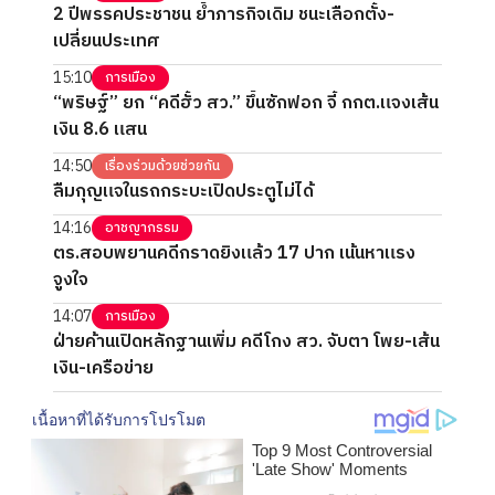
2 ปีพรรคประชาชน ย้ำภารกิจเดิม ชนะเลือกตั้ง-
เปลี่ยนประเทศ
15:10
การเมือง
“พริษฐ์” ยก “คดีฮั้ว สว.” ขึ้นซักฟอก จี้ กกต.แจงเส้น
เงิน 8.6 แสน
14:50
เรื่องร่วมด้วยช่วยกัน
ลืมกุญแจในรถกระบะเปิดประตูไม่ได้
14:16
อาชญากรรม
ตร.สอบพยานคดีกราดยิงแล้ว 17 ปาก เน้นหาแรง
จูงใจ
14:07
การเมือง
ฝ่ายค้านเปิดหลักฐานเพิ่ม คดีโกง สว. จับตา โพย-เส้น
เงิน-เครือข่าย