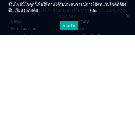
เว็บไซต์นี้ใช้คุกกี้เพื่อให้ท่านได้รับประสบการณ์การใช้งานเว็บไซต์ที่ดียิ่ง
ขึ้น เรียนรู้เพิ่มเติม
เงื่อนไขข้อตกลงการใช้บริการ
และ
นโยบายคุ้มครอง
ส่วนบุคคล
News
Lottery
ยอมรับ
Entertainment
Video
Lifestyle
ร่วมด้วยช่วยกัน
Horoscope
About
Contact
PR by Dataxet