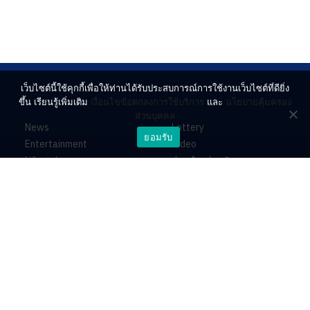
เว็บไซต์นี้ใช้คุกกี้เพื่อให้ท่านได้รับประสบการณ์การใช้งานเว็บไซต์ที่ดียิ่ง
ขึ้น เรียนรู้เพิ่มเติม
เงื่อนไขข้อตกลงการใช้บริการ
และ
นโยบายคุ้มครอง
ส่วนบุคคล
News
Lottery
ยอมรับ
Entertainment
Video
Lifestyle
ร่วมด้วยช่วยกัน
Horoscope
About
Contact
PR by Dataxet