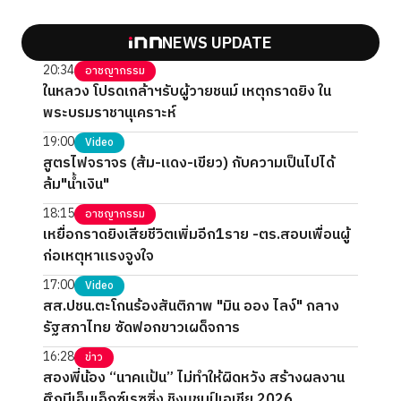
NEWS UPDATE
20:34
อาชญากรรม
ในหลวง โปรดเกล้าฯรับผู้วายชนม์ เหตุกราดยิง ใน
พระบรมราชานุเคราะห์
19:00
Video
สูตรไฟจราจร (ส้ม-แดง-เขียว) กับความเป็นไปได้
ล้ม"น้ำเงิน"
18:15
อาชญากรรม
เหยื่อกราดยิงเสียชีวิตเพิ่มอีก1ราย -ตร.สอบเพื่อนผู้
ก่อเหตุหาแรงจูงใจ
17:00
Video
สส.ปชน.ตะโกนร้องสันติภาพ "มิน ออง ไลง์" กลาง
รัฐสภาไทย ซัดฟอกขาวเผด็จการ
16:28
ข่าว
สองพี่น้อง “นาคแป้น” ไม่ทำให้ผิดหวัง สร้างผลงาน
ศึกบีเอ็มเอ็กซ์เรซซิ่ง ชิงแชมป์เอเชีย 2026