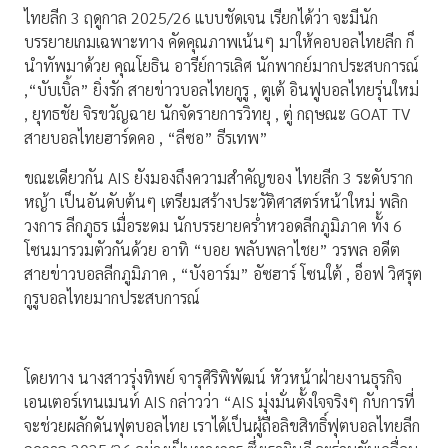
ไทยลีก 3 ฤดูกาล 2025/26 แบบชัดเจน เรียกได้ว่า จะมีนัก
บรรยายเกมเฉพาะทาง คัดคุณภาพเน้นๆ มาให้คอบอลไทยลีก ก็
นำทัพมาด้วย คุณโยธิน อารีย์การเลิศ นักพากย์มากประสบการณ์
,“บับเบิ้ล” ยิ่งรัก สายข่าวบอลไทยกูรู , ตูเต้ อินฟูบอลไทยรุ่นใหม่
, ยุทธชัย จิรขวัญฉาย นักจัดรายการวิทยุ , ตู่ กฤษณะ GOAT TV
สายบอลไทยฮาร์ดคอ , “ลีซอ” ธีรเทพ”
ขณะเดียวกัน AIS ยังมองถึงความสำคัญของ ไทยลีก 3 ระดับราก
หญ้า เป็นอันดับต้นๆ เตรียมสร้างประวัติศาสตร์หน้าใหม่ พลิก
วงการ ลีกภูธร เมื่อระดม นักบรรยายคร่ำหวอดลีกภูมิภาค ทั้ง 6
โซนมารวมตัวกันด้วย อาทิ “บอย พลับพลาไชย” วรพล อดีต
สายข่าวบอลลีกภูมิภาค , “บังอาร์ม” อัซฮาร์ โซนใต้ , อ็อฟ วิศรุต
กูรูบอลไทยมากประสบการณ์
โดยทาง นางสาวรุ่งทิพย์ จารุศิริพิพัฒน์ หัวหน้าฝ่ายงานธุรกิจ
เอนเตอร์เทนเมนท์ AIS กล่าวว่า “AIS มุ่งมั่นตั้งใจจริงๆ กับการที่
จะช่วยผลักดันฟุตบอลไทย เราได้เป็นผู้ถือลิขสิทธิ์ฟุตบอลไทยลีก