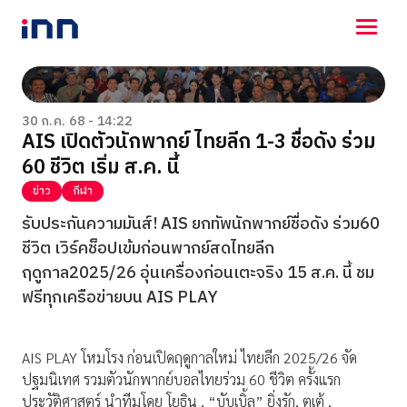
NEWS
ENTERTAINMENT
30 ก.ค. 68 - 14:22
AIS เปิดตัวนักพากย์ ไทยลีก 1-3 ชื่อดัง ร่วม
LIFESTYLE
60 ชีวิต เริ่ม ส.ค. นี้
HOROSCOPE
LOTTERY
ข่าว
กีฬา
VIDEO
รับประกันความมันส์! AIS ยกทัพนักพากย์ชื่อดัง ร่วม60
ร่วมด้วยช่วยกัน
ชีวิต เวิร์คช็อปเข้มก่อนพากย์สดไทยลีก
ฤดูกาล2025/26 อุ่นเครื่องก่อนเตะจริง 15 ส.ค. นี้ ชม
ฟรีทุกเครือข่ายบน AIS PLAY
AIS PLAY โหมโรง ก่อนเปิดฤดูกาลใหม่ ไทยลีก 2025/26 จัด
ปฐมนิเทศ รวมตัวนักพากย์บอลไทยร่วม 60 ชีวิต ครั้งแรก
ประวัติศาสตร์ นำทีมโดย โยธิน , “บับเบิ้ล” ยิ่งรัก, ตูเต้ ,