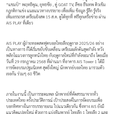
“แชมป์” พฤทธิคุณ, ยุทธชัย , ตู่ GOAT TV, ลีซอ ธีรเทพ ติวเข้ม
กฎกติกาแข่ง แนะแนวทางบรรยาย เพื่อเพิ่ม ข้อมูล รู้ลึก รู้จริง
เพิ่มอรรถรส เตรียมยิงสด 15 ส.ค. ดูได้ทุกที่ ฟรีทุกเครือข่าย ผ่าน
AIS PLAY ที่เดียว
AIS PLAY ผู้ถ่ายทอดสดฟุตบอลไทยลีกฤดูกาล 2025/26 อย่าง
เป็นทางการ ก็ได้เริ่มขยับขับเคลื่อน เตรียมผลักดันสุดกำลัง หวัง
พลิกโฉมวงการลูกหนังไทย กับฤดูกาลใหม่ที่กำลังจะมาถึง โดยเมื่อ
วันที่ 29 กรกฎาคม 2568 ที่ผ่านมา ที่อาคาร AIS Tower 1 ได้มี
การจัดอบรมปฐมนิเทศ สุดยิ่งใหญ่ นักพากย์บอลไทย มารวมตัว
เจอกัน ร่วมๆ 60 ชีวิต
ภายในงานนี้ เป็นการระดมพล นักพากย์ที่คัดสรรมาจากทั่ว
ประเทศไทย ครั้งประวัติการณ์ เป้าประสงค์ในการจัดอบรมเพื่อ
บอกทิศทางในการบรรยายเกม ไปแนวเดียวกัน ซึ่งทาง AIS ยังมี
แนวคิดแปลกใหม่ ด้วยการ แบ่งทีมพากย์ ไทยลีก 1 ไทยลีก 2 และ