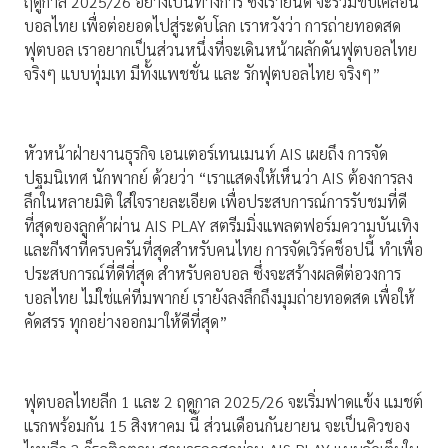
ฤดูกาล 2025/26 อย่างเป็นทางการ ซึ่งเรายินดี จะร่วมขับเคลื่อน
บอลไทย เพื่อต่อยอดไปสู่ระดับโลก เราหวังว่า การถ่ายทอดสด
ฟุตบอล เราอยากเป็นส่วนหนึ่งที่จะเดินหน้าผลักดันฟุตบอลไทย
จริงๆ แบบทุ่มเท มีทั้งแพชชั่น และ รักฟุตบอลไทย จริงๆ”
หัวหน้าฝ่ายงานธุรกิจ เอนเตอร์เทนเมนท์ AIS เผยถึง การจัด
ปฐมนิเทศ นักพากย์ ด้วยว่า “เราแสดงให้เห็นว่า AIS ต้องการลง
ลึกในหลายมิติ ใส่ใจรายละเอียด เพื่อประสบการณ์การรับชมที่ดี
ที่สุดของลูกค้าผ่าน AIS PLAY สตรีมมิ่งแพลตฟอร์มความบันเทิง
และกีฬาที่ครบครันที่สุดสำหรับคนไทย การจัดเวิร์คช็อปนี้ ทำเพื่อ
ประสบการณ์ที่ดีที่สุด สำหรับคอบอล ซึ่งจะสร้างผลดีต่อวงการ
บอลไทย ไม่ใช่แค่ทีมพากย์ เรายังลงลึกถึงมุมถ่ายทอดสด เพื่อให้
คัดสรร ทุกอย่างออกมาให้ดีที่สุด”
ฟุตบอลไทยลีก 1 และ 2 ฤดูกาล 2025/26 จะเริ่มฟาดแข้ง แมชต์
แรกพร้อมกัน 15 สิงหาคม นี้ ส่วนเดือนกันยายน จะเป็นคิวของ