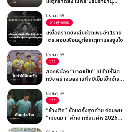
เหตุกราดยิง ในพระบรมราชานุ
เคราะห์
08 ส.ค. 69
อาชญากรรม
เหยื่อกราดยิงเสียชีวิตเพิ่มอีก1ราย
-ตร.สอบเพื่อนผู้ก่อเหตุหาแรงจูงใจ
08 ส.ค. 69
ข่าว
สองพี่น้อง “นาคแป้น” ไม่ทำให้ผิด
หวัง สร้างผลงานศึกบีเอ็มเอ็กซ์เรซ
ซิ่ง ชิงแชมป์เอเชีย 2026
08 ส.ค. 69
ข่าว
“ช้างศึก” ซ้อมครั้งสุดท้าย ก่อนพบ
“เมียนมา” ศึกอาเซียน คัพ 2026
นัดสุดท้าย รอบแบ่งกลุ่ม