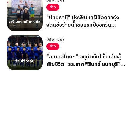
08 ส.ค. 69
ข่าว
“ปทุมธานี” มุ่งพัฒนาฝีมือดาวรุ่ง
จัดแข่งว่ายน้ำชิงแชมป์จังหวัด
ปทุมธานี 2569
08 ส.ค. 69
ข่าว
“ส.บอลไทยฯ” อนุมัติยืนไว้อาลัยผู้
เสียชีวิต “รร.เทพศิรินทร์ นนทบุรี”
ก่อนเกมอาเซียนคัพ