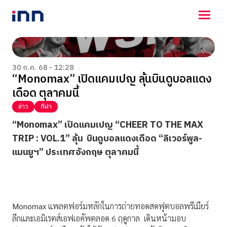
NEWS
ENTERTAINMENT
30 ก.ค. 68 - 12:28
“Monomax” เปิดแคมเปญ ลุ้นบินดูบอลแดง
LIFESTYLE
เดือด ตุลาคมนี้
HOROSCOPE
LOTTERY
ข่าว
กีฬา
VIDEO
“
Monomax” เปิดแคมเปญ “CHEER TO THE MAX
ร่วมด้วยช่วยกัน
TRIP : VOL.1
”
ลุ้น
บินดูบอลแดงเดือด “ลิเวอร์พูล-
แมนยูฯ” ประเทศอังกฤษ ตุลาคมนี้
Monomax
แพลตฟอร์มหลักในการถ่ายทอดสดฟุตบอลพรีเมียร์
ลีกและเอมิเรตส์เอฟเอคัพตลอด 6 ฤดูกาล เดินหน้ามอบ