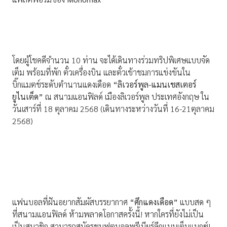
โดยผู้โชคดีจำนวน 10 ท่าน จะได้เดินทางร่วมทริปพิเศษแบบจัด
เต็ม พร้อมที่พัก ตั๋วเครื่องบิน และตั๋วเข้าชมการแข่งขันใน
บิ๊กแมตช์ระดับตำนานแดงเดือด
“ลิเวอร์พูล-แมนเชสเตอร์
ยูไนเต็ด”
ณ สนามแอนฟิลด์ เมืองลิเวอร์พูล ประเทศอังกฤษ ใน
วันเสาร์ที่ 18 ตุลาคม 2568 (เดินทางระหว่างวันที่ 16-21ตุลาคม
2568)
แฟนบอลที่ฝันอยากสัมผัสบรรยากาศ
“ศึกแดงเดือด”
แบบสด ๆ
ที่สนามแอนฟิลด์ ห้ามพลาดโอกาสครั้งนี้! หากใครที่ยังไม่เป็น
เป็นสมาชิก สามารถสมัครชมฟุตบอลพรีเมียร์ลีกแบบเต็มแมกซ์!