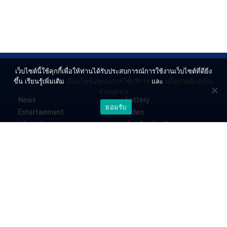
เว็บไซต์นี้ใช้คุกกี้เพื่อให้ท่านได้รับประสบการณ์การใช้งานเว็บไซต์ที่ดียิ่ง
ขึ้น เรียนรู้เพิ่มเติม
เงื่อนไขข้อตกลงการใช้บริการ
และ
นโยบายคุ้มครอง
ส่วนบุคคล
News
Lottery
ยอมรับ
Entertainment
Video
Lifestyle
ร่วมด้วยช่วยกัน
Horoscope
About
Contact
PR by Dataxet