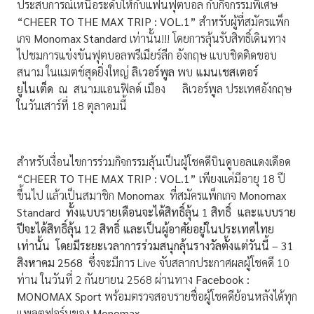
ประสบการณ์เหนือระดับให้กับแฟนฟุตบอล กับกิจกรรมพิเศษ
“
CHEER TO THE MAX TRIP : VOL.1”
สำหรับผู้ที่สมัครแพ็ก
เกจ
Monomax Standard
เท่านั้น!!! โดยการลุ้นรับสิทธิ์เดินทาง
ไปชมการแข่งขันฟุตบอลพรีเมียร์ลีก อังกฤษ แบบชิดติดขอบ
สนาม ในแมตช์สุดยิ่งใหญ่
ลิเวอร์พูล
พบ
แมนเชสเตอร์
ยูไนเต็ด
ณ สนามแอนฟิลด์ เมือง ลิเวอร์พูล ประเทศอังกฤษ
ในวันเสาร์ที่ 18 ตุลาคมนี้
สำหรับเงื่อนไขการร่วมกิจกรรมลุ้นเป็นผู้โชคดีบินดูบอลแดงเดือด
“
CHEER TO THE MAX TRIP : VOL.1”
เพียงแค่มีอายุ 18 ปี
ขึ้นไป แล้วเป็นสมาชิก
Monomax
ที่สมัครแพ็กเกจ
Monomax
Standard
ทั้งแบบรายเดือนจะได้สิทธิ์ลุ้น 1 สิทธิ์ และแบบราย
ปีจะได้สิทธิ์ลุ้น 12 สิทธิ์ และเป็นผู้อาศัยอยู่ในประเทศไทย
เท่านั้น โดยมีระยะเวลาการร่วมสนุกลุ้นรางวัลตั้งแต่วันนี้ – 31
สิงหาคม 2568
ซึ่งจะมีการ Live จับสลากประกาศผลผู้โชคดี 10
ท่าน ในวันที่ 2 กันยายน 2568 ผ่านทาง
Facebook :
MONOMAX Sport
พร้อมตรวจสอบรายชื่อผู้โชคดีย้อนหลังได้ทุก
แพลตฟอร์มของ
Monomax