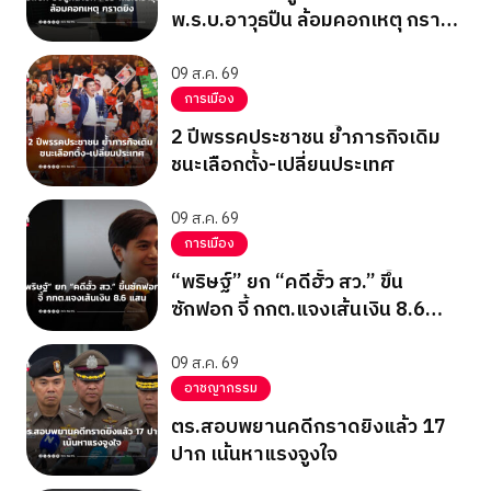
พ.ร.บ.อาวุธปืน ล้อมคอกเหตุ กราด
ยิง
09 ส.ค. 69
การเมือง
2 ปีพรรคประชาชน ย้ำภารกิจเดิม
ชนะเลือกตั้ง-เปลี่ยนประเทศ
09 ส.ค. 69
การเมือง
“พริษฐ์” ยก “คดีฮั้ว สว.” ขึ้น
ซักฟอก จี้ กกต.แจงเส้นเงิน 8.6
แสน
09 ส.ค. 69
อาชญากรรม
ตร.สอบพยานคดีกราดยิงแล้ว 17
ปาก เน้นหาแรงจูงใจ