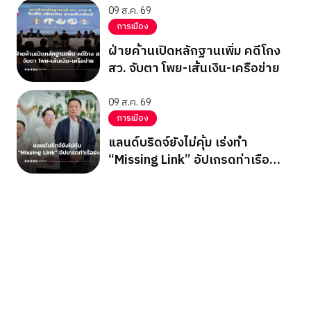
09 ส.ค. 69
การเมือง
ฝ่ายค้านเปิดหลักฐานเพิ่ม คดีโกง
สว. จับตา โพย-เส้นเงิน-เครือข่าย
09 ส.ค. 69
การเมือง
แลนด์บริดจ์ยังไม่คุ้ม เร่งทำ
“Missing Link” อัปเกรดท่าเรือ
ระนอง