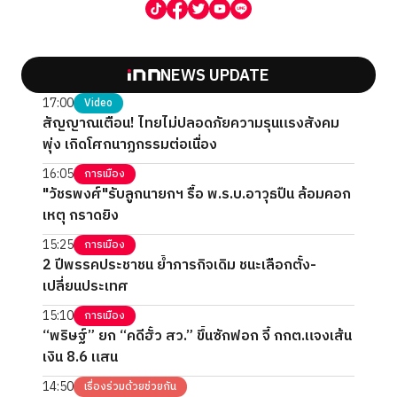
NEWS UPDATE
17:00
Video
สัญญาณเตือน! ไทยไม่ปลอดภัยความรุนแรงสังคม
พุ่ง เกิดโศกนาฏกรรมต่อเนื่อง
16:05
การเมือง
"วัชรพงศ์"รับลูกนายกฯ รื้อ พ.ร.บ.อาวุธปืน ล้อมคอก
เหตุ กราดยิง
15:25
การเมือง
2 ปีพรรคประชาชน ย้ำภารกิจเดิม ชนะเลือกตั้ง-
เปลี่ยนประเทศ
15:10
การเมือง
“พริษฐ์” ยก “คดีฮั้ว สว.” ขึ้นซักฟอก จี้ กกต.แจงเส้น
เงิน 8.6 แสน
14:50
เรื่องร่วมด้วยช่วยกัน