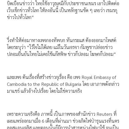
บิดเบือนข่าวว่า ไทยใช้อาวุธเคมีกับประชาชนเขมร เอาไปติดต่อ
เว็บเช็กข่าวทั่วโลก ให้ลงอันนี้ เป็นหลักฐานชัด ๆ เลยว่า เขมรกุ
ข่าวไปทั่วโลก”
วึ่งทำให้ต่อมาทางเพจกองทัพบก ทันกระแส ต้องออกมาโพสต์
โดยระบุว่า “ไว้ใจไม่ได้เลย แม้ในวันเจรจา กัมพูชาปล่อยข่าว
ปลอมยืนยันไทยไม่เคยใช้แก๊สพิษ ข่าวก็ปลอม โฆษกก็ปลอม”
และเพจ ต้นเรื่องที่สร้างข่าวกุเรื่อง คือ เพจ Royal Embassy of
Cambodia to the Republic of Bulgaria โดย เอาภาพดังกล่าว
มาแชร์ แล้วอ้างไปเรื่อย โดยไม่ใช่ความจริง
เพราะความจริงคือ ภาพนี้ เป็นภาพของสำนักข่าว Reuters ที่
เผยแพร่ออกมาเมื่อ 6 เดือนที่ผ่านมา ช่วงเกิดไฟป่ารุนแรงที่นคร
ลอสแอนเจลิส และตอนนั้นก็มีการนำสารหน่วงไฟมาใช้ จนเป็น