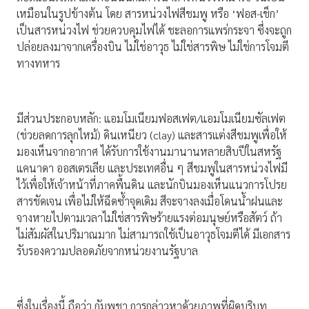
เหมือนในรูปข้างต้น โดย สารหน่วงไฟสีชมพู หรือ ‘ฟอส-เช็ก’
เป็นสารหน่วงไฟ ช่วยควบคุมไฟได้ ชะลอการแพร่กระจา ซึ่งจะถูก
ปล่อยลงมาจากเครื่องบิน ไม่ใช่อาวุธ ไม่ใช่สารพิษ ไม่ใช่การโจมตี
ทางทหาร
มีส่วนประกอบหลัก: แอมโมเนียมฟอสเฟต/แอมโมเนียมซัลเฟต
(ช่วยลดการลุกไหม้) ดินเหนียว (clay) และสารแต่งสีชมพูเพื่อให้
มองเห็นจากอากาศ ได้รับการใช้งานมานานหลายสิบปีในสหรัฐ
แคนาดา ออสเตรเลีย และประเทศอื่น ๆ สีชมพูในสารหน่วงไฟมี
ไว้เพื่อให้เจ้าหน้าที่ภาคพื้นดิน และนักบินมองเห็นแนวการโปรย
สารชัดเจน เพื่อไม่ให้ฉีดซ้ำจุดเดิม สีจะจางลงเมื่อโดนน้ำฝนและ
จางหายไปตามเวลาไม่ใช่สารพิษร้ายแรงต่อมนุษย์หรือสัตว์ ถ้า
ไม่สัมผัสในปริมาณมาก ไม่สามารถใช้เป็นอาวุธโจมตีได้ มีเอกสาร
รับรองความปลอดภัยจากหน่วยงานรัฐบาล
ซึ่งในเรื่องนี้ ถือว่า กัมพูชา การกล่าวหาด้วยภาพที่ผิดบริบท