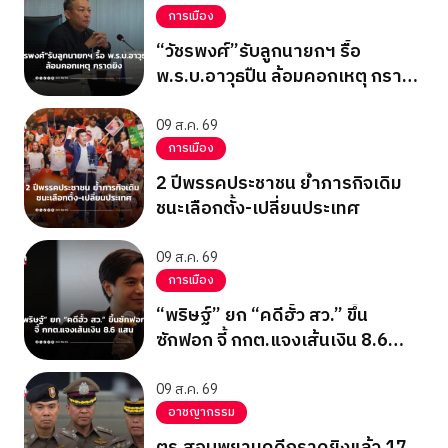
การเมือง
“วัชรพงศ์”รับลูกนายกฯ รื้อ
พ.ร.บ.อาวุธปืน ล้อมคอกเหตุ กราด
ยิง
09 ส.ค. 69
การเมือง
2 ปีพรรคประชาชน ย้ำภารกิจเดิม
ชนะเลือกตั้ง-เปลี่ยนประเทศ
09 ส.ค. 69
การเมือง
“พริษฐ์” ยก “คดีฮั้ว สว.” ขึ้น
ซักฟอก จี้ กกต.แจงเส้นเงิน 8.6
แสน
09 ส.ค. 69
อาชญากรรม
ตร.สอบพยานคดีกราดยิงแล้ว 17