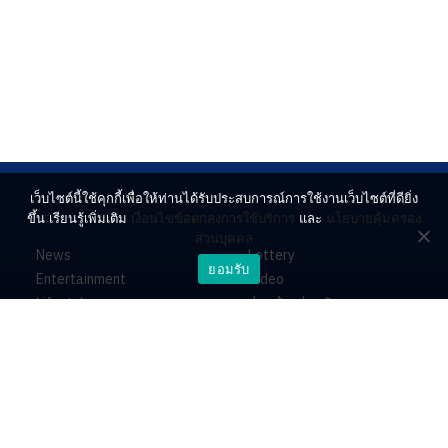
เว็บไซต์นี้ใช้คุกกี้เพื่อให้ท่านได้รับประสบการณ์การใช้งานเว็บไซต์ที่ดียิ่ง
ขึ้น เรียนรู้เพิ่มเติม
เงื่อนไขข้อตกลงการใช้บริการ
และ
นโยบายคุ้มครอง
ส่วนบุคคล
News
Lottery
ยอมรับ
Entertainment
Video
Lifestyle
ร่วมด้วยช่วยกัน
Horoscope
About
Contact
PR by Dataxet