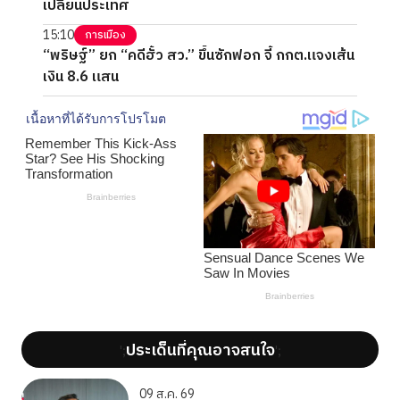
เปลี่ยนประเทศ
15:10
การเมือง
“พริษฐ์” ยก “คดีฮั้ว สว.” ขึ้นซักฟอก จี้ กกต.แจงเส้น
เงิน 8.6 แสน
ประเด็นที่คุณอาจสนใจ
';
';
09 ส.ค. 69