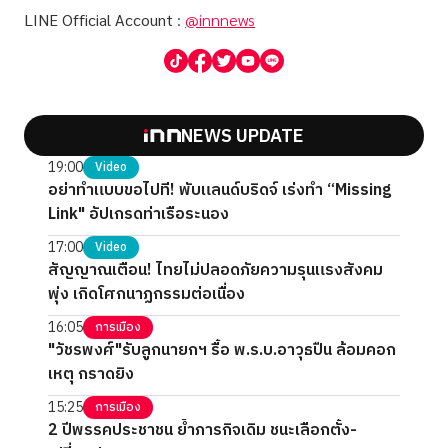
LINE Official Account
:
@innnews
NEWS UPDATE
19:00
Video
อย่าทำแบบขอไปที! พับแลนด์บริดจ์ เร่งทำ “Missing
Link" อัปเกรดท่าเรือระนอง
17:00
Video
สัญญาณเตือน! ไทยไม่ปลอดภัยความรุนแรงสังคม
พุ่ง เกิดโศกนาฏกรรมต่อเนื่อง
16:05
การเมือง
"วัชรพงศ์"รับลูกนายกฯ รื้อ พ.ร.บ.อาวุธปืน ล้อมคอก
เหตุ กราดยิง
15:25
การเมือง
2 ปีพรรคประชาชน ย้ำภารกิจเดิม ชนะเลือกตั้ง-