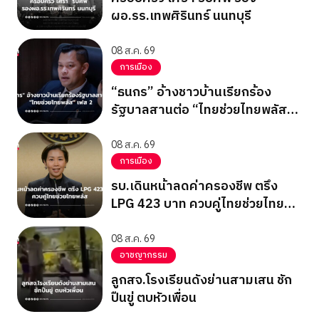
ผอ.รร.เทพศิรินทร์ นนทบุรี
08 ส.ค. 69
การเมือง
“ธนกร” อ้างชาวบ้านเรียกร้อง
รัฐบาลสานต่อ “ไทยช่วยไทยพลัส”
เฟส 2
08 ส.ค. 69
การเมือง
รบ.เดินหน้าลดค่าครองชีพ ตรึง
LPG 423 บาท ควบคู่ไทยช่วยไทย
พลัส
08 ส.ค. 69
อาชญากรรม
ลูกสจ.โรงเรียนดังย่านสามเสน ชัก
ปืนขู่ ตบหัวเพื่อน