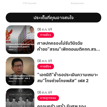
ประเด็นที่คุณอาจสนใจ
';
';
08 ส.ค. 69
การเมือง
ศาลปกครองไม่รับวินิจฉัย
คำขอ”สรณ”เพิกถอนมติคกก.สรร
หาฯ
08 ส.ค. 69
การเมือง
“เอกนิติ”ย้ำรอประเมินความเหมาะ
สม”ไทยช่วยไทยพลัส” เฟส 2
08 ส.ค. 69
อาชญากรรม
ครอบครัว เศร้า รับศพ รอง