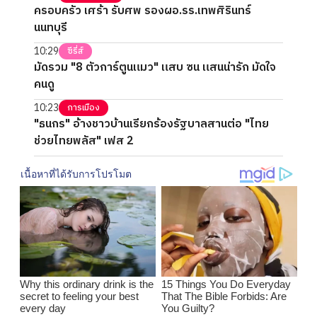
ครอบครัว เศร้า รับศพ รองผอ.รร.เทพศิรินทร์
นนทบุรี
10:29
ซีรี่ส์
มัดรวม "8 ตัวการ์ตูนแมว" แสบ ซน แสนน่ารัก มัดใจ
คนดู
10:23
การเมือง
"ธนกร" อ้างชาวบ้านเรียกร้องรัฐบาลสานต่อ "ไทย
ช่วยไทยพลัส" เฟส 2