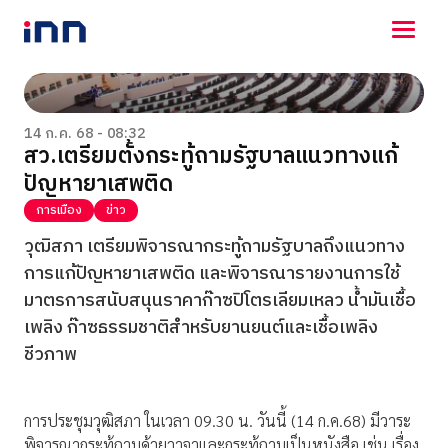
NEWS
ENTERTAINMENT
14 ก.ค. 68 - 08:32
สว.เตรียมตั้งกระทู้ถามรัฐบาลแนวทางแก้
LIFESTYLE
ปัญหายาเสพติด
HOROSCOPE
LOTTERY
การเมือง
ข่าว
VIDEO
วุฒิสภา เตรียมพิจารณากระทู้ถามรัฐบาลถึงแนวทาง
ร่วมด้วยช่วยกัน
การแก้ปัญหายาเสพติด และพิจารณารายงานการใช้
มาตรการสนับสนุนราคาก๊าซปิโตรเลียมเหลว น้ำมันเชื้อ
เพลิง ก๊าซธรรมชาติสำหรับยานยนต์และเชื้อเพลิง
ชีวภาพ
การประชุมวุฒิสภา ในเวลา 09.30 น. วันนี้ (14 ก.ค.68) มีวาระ
พิจารณากระทู้ถามด้วยวาจาและกระทู้ถามเป็นหนังสือ เช่น เรื่อง