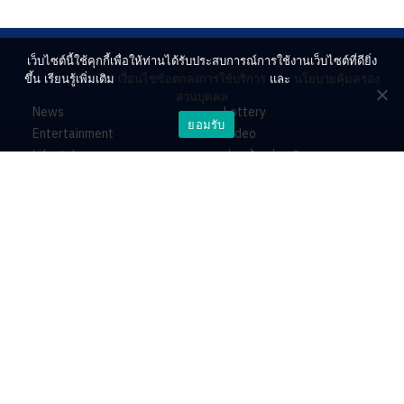
เว็บไซต์นี้ใช้คุกกี้เพื่อให้ท่านได้รับประสบการณ์การใช้งานเว็บไซต์ที่ดียิ่ง
ขึ้น เรียนรู้เพิ่มเติม
เงื่อนไขข้อตกลงการใช้บริการ
และ
นโยบายคุ้มครอง
ส่วนบุคคล
News
Lottery
ยอมรับ
Entertainment
Video
Lifestyle
ร่วมด้วยช่วยกัน
Horoscope
About
Contact
PR by Dataxet