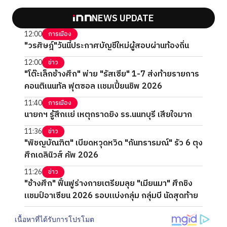
NEWS UPDATE
12:00
การเมือง
"วรศิษฎ์"วันนี้ประกาศบัญชีใหม่ผู้สอบผ่านท้องถิ่น
12:00
ข่าว
"โต๊ะเล็กช้างศึก" พ่าย "รัสเซีย" 1-7 ส่งท้ายรายการ
คอนติเนนทัล ฟุตซอล แชมเปี้ยนชิพ 2026
11:40
การเมือง
นายกฯ รู้สึกแย่ เหตุกราดยิง รร.นนทบุรี เสียใจมาก
11:36
ข่าว
"พิชญบัณฑิต" เบียดหวุดหวิด "กันทรารมณ์" รัว 6 ตุง
ศึกเดลินิวส์ คัพ 2026
11:26
ข่าว
"ช้างศึก" ฟื้นฟูร่างกายเตรียมลุย "เมียนมา" ศึกชิง
แชมป์อาเซียน 2026 รอบแบ่งกลุ่ม กลุ่มบี นัดสุดท้าย