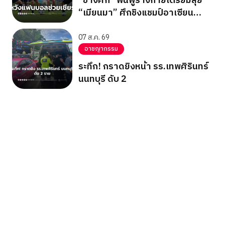
“ช้างศึก” ฟื้นฟูร่างกายเตรียมลุย
“เมียนมา” ศึกชิงแชมป์อาเซียน
2026 รอบแบ่งกลุ่ม กลุ่มบี นัด
สุดท้าย
07 ส.ค. 69
อาชญากรรม
ระทึก! กราดยิงหน้า รร.เทพศิรินทร์
นนทบุรี ดับ 2