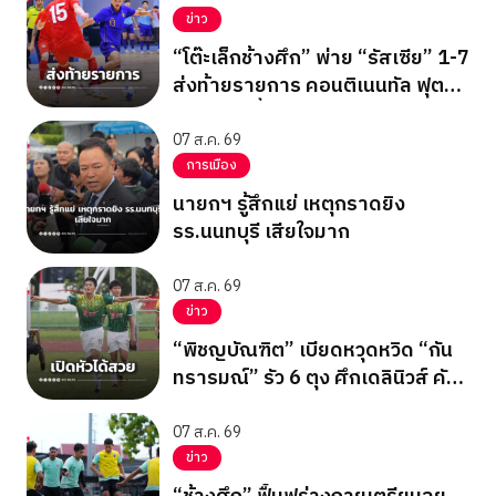
ข่าว
“โต๊ะเล็กช้างศึก” พ่าย “รัสเซีย” 1-7
ส่งท้ายรายการ คอนติเนนทัล ฟุต
ซอล แชมเปี้ยนชิพ 2026
07 ส.ค. 69
การเมือง
นายกฯ รู้สึกแย่ เหตุกราดยิง
รร.นนทบุรี เสียใจมาก
07 ส.ค. 69
ข่าว
“พิชญบัณฑิต” เบียดหวุดหวิด “กัน
ทรารมณ์” รัว 6 ตุง ศึกเดลินิวส์ คัพ
2026
07 ส.ค. 69
ข่าว