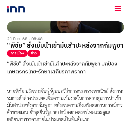
NEWS
ENTERTAINMENT
21 มิ.ย. 68 - 08:48
“พิชัย” สั่งเข้มนำเข้ามันสำปะหลังจากกัมพูชา
LIFESTYLE
HOROSCOPE
การเมือง
ข่าว
LOTTERY
“พิชัย” สั่งเข้มนำเข้ามันสำปะหลังจากกัมพูชา ปกป้อง
VIDEO
เกษตรกรไทย-รักษาเสถียรภาพราคา
ร่วมด้วยช่วยกัน
นายพิชัย นริพทะพันธุ์ รัฐมนตรีว่าการกระทรวงพาณิชย์ สั่งการก
รมการค้าต่างประเทศเพิ่มความเข้มงวดในการควบคุมการนำเข้า
มันสำปะหลังจากกัมพูชา หลังพบความตึงเครียดสถานการณ์การ
ค้าชายแดน ย้ำจุดยืนรัฐบาลปกป้องเกษตรกรไทยและดูแล
เสถียรภาพราคาภายในประเทศเป็นอันดับแรก