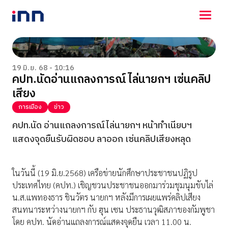
NEWS
ENTERTAINMENT
19 มิ.ย. 68 - 10:16
คปท.นัดอ่านแถลงการณ์ไล่นายกฯ เซ่นคลิป
LIFESTYLE
เสียง
HOROSCOPE
LOTTERY
การเมือง
ข่าว
VIDEO
คปท.นัด อ่านแถลงการณ์ไล่นายกฯ หน้าทำเนียบฯ
ร่วมด้วยช่วยกัน
แสดงจุดยืนรับผิดชอบ ลาออก เซ่นคลิปเสียงหลุด
ในวันนี้ (19 มิ.ย.2568) เครือข่ายนักศึกษาประชาชนปฏิรูป
ประเทศไทย (คปท.) เชิญชวนประชาชนออกมาร่วมชุมนุมขับไล่
น.ส.แพทองธาร ชินวัตร นายกฯ หลังมีการเผยแพร่คลิปเสียง
สนทนาระหว่างนายกฯ กับ ฮุน เซน ประธานวุฒิสภาของกัมพูชา
โดย คปท. นัดอ่านแถลงการณ์แสดงจุดยืน เวลา 11.00 น.