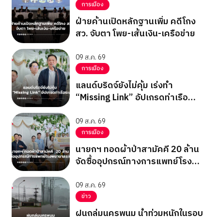
การเมือง
ฝ่ายค้านเปิดหลักฐานเพิ่ม คดีโกง
สว. จับตา โพย-เส้นเงิน-เครือข่าย
09 ส.ค. 69
การเมือง
แลนด์บริดจ์ยังไม่คุ้ม เร่งทำ
“Missing Link” อัปเกรดท่าเรือ
ระนอง
09 ส.ค. 69
การเมือง
นายกฯ ทอดผ้าป่าสามัคคี 20 ล้าน
จัดซื้ออุปกรณ์ทางการแพทย์โรง
พยาบาลระนอง
09 ส.ค. 69
ข่าว
ฝนถล่มนครพนม น้ำท่วมหนักในรอบ