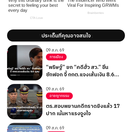
ประเด็นที่คุณอาจสนใจ
';
';
09 ส.ค. 69
การเมือง
“พริษฐ์” ยก “คดีฮั้ว สว.” ขึ้น
ซักฟอก จี้ กกต.แจงเส้นเงิน 8.6
แสน
09 ส.ค. 69
อาชญากรรม
ตร.สอบพยานคดีกราดยิงแล้ว 17
ปาก เน้นหาแรงจูงใจ
09 ส.ค. 69