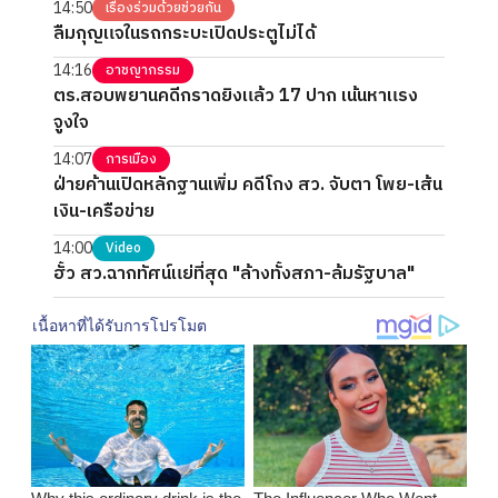
14:50
เรื่องร่วมด้วยช่วยกัน
ลืมกุญแจในรถกระบะเปิดประตูไม่ได้
14:16
อาชญากรรม
ตร.สอบพยานคดีกราดยิงแล้ว 17 ปาก เน้นหาแรง
จูงใจ
14:07
การเมือง
ฝ่ายค้านเปิดหลักฐานเพิ่ม คดีโกง สว. จับตา โพย-เส้น
เงิน-เครือข่าย
14:00
Video
ฮั้ว สว.ฉากทัศน์แย่ที่สุด "ล้างทั้งสภา-ล้มรัฐบาล"