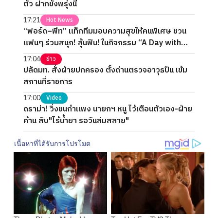
ตัว ฝากขังพรุ่งนี้
17:21
Hot News
“ฟอร์ด–พีท” แท็กทีมมอบความสุขให้คนพิเศษ ชวน
แฟนๆ ร่วมสนุก! ลุ้นฟิน! ในกิจกรรม “A Day with
FORTPEAT Exclusive Fan Meet”
17:04
ข่าว
ปลัดมท. สั่งฝ่ายปกครอง ตั้งด่านตรวจอาวุธปืน เข้ม
สถานที่ราชการ
17:00
Video
ดราม่า! วิ่งชนกำแพง นายกฯ หนู ไว้เตือนตัวเอง-ฝ่าย
ค้าน สับ"ไร้น้ำยา รอวันล่มสลาย"