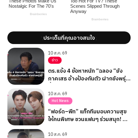
ประเด็นที่คุณอาจสนใจ
';
';
10 ส.ค. 69
ข่าว
ตร.แจ้ง 4 ข้อหาหนัก “ฉลอง “ยัง
ภาคเสธ อ้างป้องกันตัว ฝากขังพรุ่ง
นี้
10 ส.ค. 69
Hot News
“ฟอร์ด–พีท” แท็กทีมมอบความสุข
ให้คนพิเศษ ชวนแฟนๆ ร่วมสนุก! ลุ้น
ฟิน! ในกิจกรรม “A Day with
FORTPEAT Exclusive Fan Meet”
10 ส.ค. 69