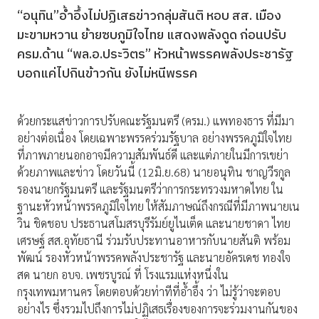
“อนุทิน”อ้ำอึ้งไม่ปฏิเสธข่าวกลุ่มสันติ หอบ สส. เมือง
มะขามหวาน ย้ายซบภูมิใจไทย แสดงพลังดูด ก่อนปรับ
ครม.ด้าน “พล.อ.ประวิตร” หัวหน้าพรรคพลังประชารัฐ
บอกแค่ไปกินข้าวกัน ยังไม่หนีพรรค
ด้วยกระแสข่าวการปรับคณะรัฐมนตรี (ครม.) แพทองธาร ที่มีมา
อย่างต่อเนื่อง โดยเฉพาะพรรคร่วมรัฐบาล อย่างพรรคภูมิใจไทย
ที่ภาพภายนอกอาจมีความสัมพันธ์ดี และแต่ภายในมีการเขย่า
ด้วยภาพและข่าว โดยวันนี้ (12มิ.ย.68) นายอนุทิน ชาญวีรกูล
รองนายกรัฐมนตรี และรัฐมนตรีว่าการกระทรวงมหาดไทย ใน
ฐานะหัวหน้าพรรคภูมิใจไทย ให้สัมภาษณ์ถึงกรณีที่มีภาพนายเน
วิน ชิดชอบ ประธานสโมสรบุรีรัมย์ยูไนเต็ด และนายชาดา ไทย
เศรษฐ์ สส.อุทัยธานี ร่วมรับประทานอาหารกับนายสันติ พร้อม
พัฒน์ รองหัวหน้าพรรคพลังประชารัฐ และนายอัครเดช ทองใจ
สด นายก อบจ. เพชรบูรณ์ ที่ โรงแรมแห่งหนึ่งใน
กรุงเทพมหานคร โดยตอบด้วยท่าทีที่อ้ำอึ้ง ว่า ไม่รู้ว่าจะตอบ
อย่างไร ซึ่งรวมไปถึงการไม่ปฏิเสธเรื่องของการจะร่วมงานกันของ