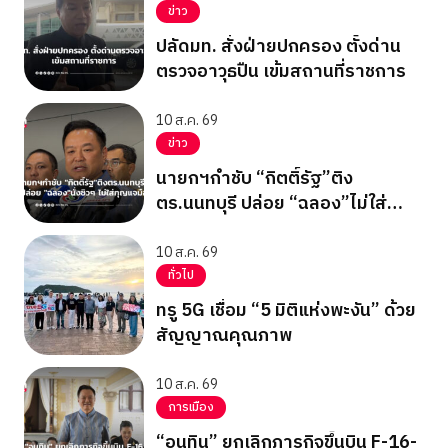
ข่าว
ปลัดมท. สั่งฝ่ายปกครอง ตั้งด่าน
ตรวจอาวุธปืน เข้มสถานที่ราชการ
10 ส.ค. 69
ข่าว
นายกฯกำชับ “กิตติ์รัฐ”ติง
ตร.นนทบุรี ปล่อย “ฉลอง”ไม่ใส่
กุญแจมือ
10 ส.ค. 69
ทั่วไป
ทรู 5G เชื่อม “5 มิติแห่งพะงัน” ด้วย
สัญญาณคุณภาพ
10 ส.ค. 69
การเมือง
“อนุทิน” ยกเลิกภารกิจขึ้นบิน F-16-