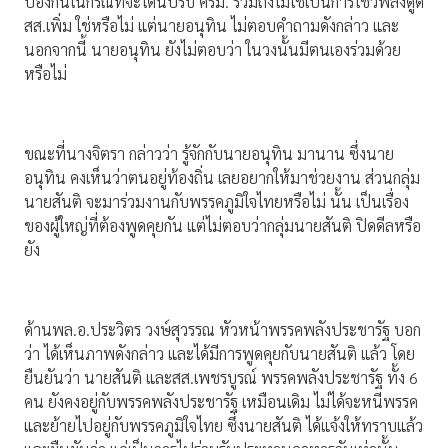
ป้องกันในกรณีที่จะโดนปรับ ครม. รวมถึงไม่ใช่เป็นการโชว์พลังดูด
สส.เพิ่ม ใช่หรือไม่ แต่นายอนุทิน ไม่ตอบคำถามดังกล่าว และ
นอกจากนี้ นายอนุทิน ยังไม่ตอบว่า ในวงนั้นมีตนเองร่วมด้วย
หรือไม่
ขณะที่นางจิตรา กล่าวว่า รู้จักกับนายอนุทิน มานาน ซึ่งนาย
อนุทิน คงเห็นว่าตนอยู่ท้องถิ่น เลยอยากให้มาช่วยงาน ส่วนกลุ่ม
นายสันติ จะมาร่วมงานกับพรรคภูมิใจไทยหรือไม่ นั้น เป็นเรื่อง
ของผู้ใหญ่ที่ต้องพูดคุยกัน แต่ไม่ตอบว่ากลุ่มนายสันติ ปิดดีลหรือ
ยัง
ด้านพล.อ.ประวิตร วงษ์สุวรรณ หัวหน้าพรรคพลังประชารัฐ บอก
ว่า ได้เห็นภาพดังกล่าว และได้มีการพูดคุยกับนายสันติ แล้ว โดย
ยืนยันว่า นายสันติ และสส.เพชรบูรณ์ พรรคพลังประชารัฐ ทั้ง 6
คน ยังคงอยู่กับพรรคพลังประชารัฐ เหมือนเดิม ไม่ได้จะหนีพรรค
และย้ายไปอยู่กับพรรคภูมิใจไทย ซึ่งนายสันติ ได้แจ้งให้ทราบแล้ว