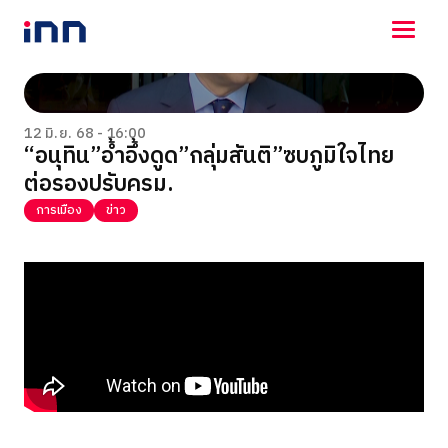
NEWS
ENTERTAINMENT
12 มิ.ย. 68 - 16:00
“อนุทิน”อ้ำอึ้งดูด”กลุ่มสันติ”ซบภูมิใจไทย
LIFESTYLE
ต่อรองปรับครม.
HOROSCOPE
LOTTERY
การเมือง
ข่าว
VIDEO
ร่วมด้วยช่วยกัน