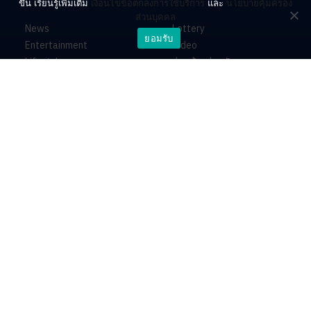
ขึ้น เรียนรู้เพิ่มเติม
เงื่อนไขข้อตกลงการใช้บริการ
และ
นโยบายคุ้มครอง
ส่วนบุคคล
News
Lottery
ยอมรับ
Entertainment
Video
Lifestyle
ร่วมด้วยช่วยกัน
Horoscope
About
Contact
PR by Dataxet