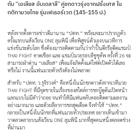
กับ “เอเลียส อับเดลาลี” คู่ชกดาวรุ่งจากฝรั่งเศส ใน
กติกามวยไทย รุ่นเฟเธอร์เวต (145-155 ป.)
หลังจากตั้งตารอข่าวดีมานาน “ปตท.” พร้อมจะมาปรากฏตัว
ครั้งแรกบนสังเวียน ONE ลุมพินี เพื่อพิสูจน์ตัวเองบนเวทีการ
แข่งขันระดับโลก ซึ่งต้องมารอติดตามกันว่ากำปั้นดีกรีอดีตแชมป์
THAI FIGHT คาดเชือก และ แชมป์มวยรอบอีซูซุคัพ ครั้งที่ 26 จะ
สามารถฝ่าด่าน “เอเลียส” เพื่อแจ้งเกิดตั้งแต่ไฟต์เปิดตัวได้เลย
หรือไม่ งานนี้แฟนมวยตัวจริงต้องไม่พลาด!
สำหรับ “ปตท. ว.รุจิรวงศ์” คือหนึ่งในนักชกดาวดังจากเวทีมวย
THAI FIGHT ที่มีจุดขายในเรื่องของสไตล์การชกบู๊ดุดันเปิดหน้า
แลกแบบไม่มีคำว่าถอย จนทำให้มีแฟนคลับคอยติดตามผลงาน
อย่างมากมาย และด้วยลีลาการชกสุดเดือด จึงทำให้ “ปตท.”
กลายเป็นหนึ่งในนักชกที่แฟนมวยทั่วประเทศ อยากเห็นเข้ามา
วาดลวดลายบนสังเวียน ONE ลุมพินี มากที่สุดคนหนึ่งตลอดช่วง
ที่ผ่านมา