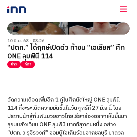
NEWS
ENTERTAINMENT
10 มิ.ย. 68 - 08:26
“ปตท.” ได้ฤกษ์เปิดตัว ท้าชน “เอเลียส” ศึก
LIFESTYLE
ONE ลุมพินี 114
HOROSCOPE
LOTTERY
ข่าว
กีฬา
VIDEO
ร่วมด้วยช่วยกัน
อัดความเดือดเพิ่มอีก 1 คู่ในศึกนัดใหญ่ ONE ลุมพินี
114 ที่จะระเบิดความมันขึ้นในวันศุกร์ที่ 27 มิ.ย.นี้ โดย
ประกบนักสู้ที่แฟนมวยชาวไทยเรียกร้องอยากเห็นขึ้นมา
ลุยบนสังเวียน ONE ลุมพินี มากที่สุดคนหนึ่ง อย่าง
“ปตท. ว.รุจิรวงศ์” จอมบู๊ใจเกินร้อยจากชลบุรี มาดวล