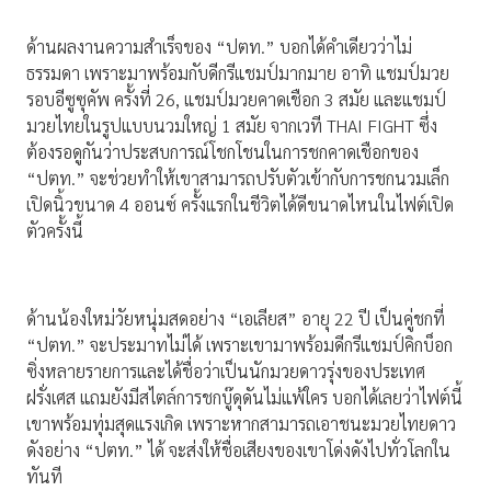
ด้านผลงานความสำเร็จของ “ปตท.” บอกได้คำเดียวว่าไม่
ธรรมดา เพราะมาพร้อมกับดีกรีแชมป์มากมาย อาทิ แชมป์มวย
รอบอีซูซุคัพ ครั้งที่ 26, แชมป์มวยคาดเชือก 3 สมัย และแชมป์
มวยไทยในรูปแบบนวมใหญ่ 1 สมัย จากเวที THAI FIGHT ซึ่ง
ต้องรอดูกันว่าประสบการณ์โชกโชนในการชกคาดเชือกของ
“ปตท.” จะช่วยทำให้เขาสามารถปรับตัวเข้ากับการชกนวมเล็ก
เปิดนิ้วขนาด 4 ออนซ์ ครั้งแรกในชีวิตได้ดีขนาดไหนในไฟต์เปิด
ตัวครั้งนี้
ด้านน้องใหม่วัยหนุ่มสดอย่าง “เอเลียส” อายุ 22 ปี เป็นคู่ชกที่
“ปตท.” จะประมาทไม่ได้ เพราะเขามาพร้อมดีกรีแชมป์คิกบ็อก
ซิ่งหลายรายการและได้ชื่อว่าเป็นนักมวยดาวรุ่งของประเทศ
ฝรั่งเศส แถมยังมีสไตล์การชกบู๊ดุดันไม่แพ้ใคร บอกได้เลยว่าไฟต์นี้
เขาพร้อมทุ่มสุดแรงเกิด เพราะหากสามารถเอาชนะมวยไทยดาว
ดังอย่าง “ปตท.” ได้ จะส่งให้ชื่อเสียงของเขาโด่งดังไปทั่วโลกใน
ทันที