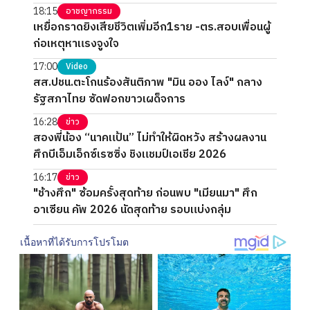
18:15
อาชญากรรม
เหยื่อกราดยิงเสียชีวิตเพิ่มอีก1ราย -ตร.สอบเพื่อนผู้
ก่อเหตุหาแรงจูงใจ
17:00
Video
สส.ปชน.ตะโกนร้องสันติภาพ "มิน ออง ไลง์" กลาง
รัฐสภาไทย ซัดฟอกขาวเผด็จการ
16:28
ข่าว
สองพี่น้อง “นาคแป้น” ไม่ทำให้ผิดหวัง สร้างผลงาน
ศึกบีเอ็มเอ็กซ์เรซซิ่ง ชิงแชมป์เอเชีย 2026
16:17
ข่าว
"ช้างศึก" ซ้อมครั้งสุดท้าย ก่อนพบ "เมียนมา" ศึก
อาเซียน คัพ 2026 นัดสุดท้าย รอบแบ่งกลุ่ม