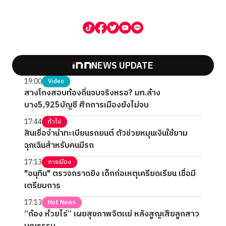
NEWS UPDATE
19:00
Video
สางโกงสอบท้องถิ่นจบจริงหรอ? มท.ล้าง
บาง5,925บัญชี ศึกการเมืองยังไม่จบ
17:44
ทั่วไป
สินเชื่อจำนำทะเบียนรถยนต์ ตัวช่วยหมุนเงินใช้ยาม
ฉุกเฉินสำหรับคนมีรถ
17:13
การเมือง
"อนุทิน" ตรวจกราดยิง เด็กก่อเหตุเครียดเรียน เชื่อมี
เตรียมการ
17:13
Hot News
“ก้อง ห้วยไร่” เผยสุขภาพจิตแย่ หลังสูญเสียลูกสาว