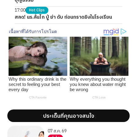
บุญธรรม
17:00
Hot Clips
สลด! นร.ลั่นไก ปู่ ย่า ดับ ก่อนกราดยิงในโรงเรียน
ประเด็นที่คุณอาจสนใจ
';
';
07 ส.ค. 69