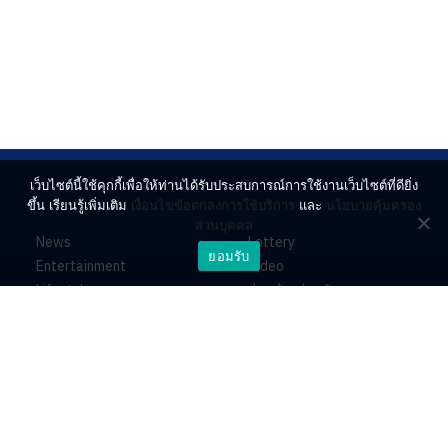
เว็บไซต์นี้ใช้คุกกี้เพื่อให้ท่านได้รับประสบการณ์การใช้งานเว็บไซต์ที่ดียิ่ง
ขึ้น เรียนรู้เพิ่มเติม
เงื่อนไขข้อตกลงการใช้บริการ
และ
นโยบายคุ้มครอง
ส่วนบุคคล
News
Lottery
ยอมรับ
Entertainment
Video
Lifestyle
ร่วมด้วยช่วยกัน
Horoscope
About
Contact
PR by Dataxet