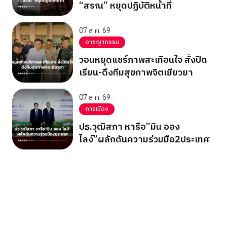
“สรณ” หยุดปฏิบัติหน้าที่
07 ส.ค. 69
อาชญากรรม
วอนหยุดแชร์ภาพสะเทือนใจ สั่งปิด
เรียน-ดึงทีมสุขภาพจิตเยียวยา
07 ส.ค. 69
การเมือง
ปธ.วุฒิสภา หารือ”มิน ออง
ไลง์”ผลักดันความร่วมมือ2ประเทศ