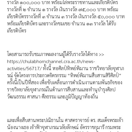
รางวัล ๑๐๐,๐๐๐ บาท พร้อมโล่พระราชทานและเกียรติบัตร
รางวัลที่ ๒ จำนวน ๑ รางวัล เงินรางวัล ๗๕,๐๐๐ บาท พร้อม
เกียรติบัตรรางวัลที่ ๓ จำนวน ๓ รางวัล เงินรางวัล ๕๐,๐๐๐ บาท
พร้อมเกียรติบัตร และรางวัลชมเชย จำนวน ๑๓ รางวัล ได้รับ
เกียรติบัตร
โดยสามารถรับชมภาพผลงานผู้ได้รับรางวัลได้ทาง >>
https://chulabhornchannel.cra.ac.th/news-
activities/56717/ ทั้งนี้ หอศิลป์ทิพย์พิมาน ราชวิทยาลัยจุฬาภ
รณ์ จัดโครงการประกวดจิตรกรรม “ทิพย์พิมานสืบสานสิริศิลป์”
ครั้งนี้เป็นปีที่สอง เพื่อขับเคลื่อนการดำเนินงานตามพันธกิจของ
ราชวิทยาลัยจุฬาภรณ์ในด้านการสืบสานและทำนุบำรุงศิลป
วัฒนธรรม ศาสนา ศีลธรรม และภูมิปัญญาท้องถิ่น
และเพื่อสืบสานพระปณิธานใน ศาสตราจารย์ ดร. สมเด็จพระเจ้า
น้องนางเธอ เจ้าฟ้าจุฬาภรณวลัยลักษณ์ อัครราชกุมารี กรมพระ