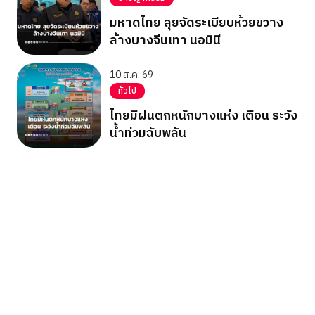
มหาดไทย ลุยจัดระเบียบห้วยขวาง
ล้างบางจีนเทา นอมินี
10 ส.ค. 69
ทั่วไป
ไทยมีฝนตกหนักบางแห่ง เตือน ระวัง
น้ำท่วมฉับพลัน