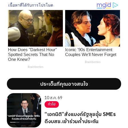
ประเด็นที่คุณอาจสนใจ
';
';
10 ส.ค. 69
ทั่วไป
“เอกนิติ”สั่งแบงก์รัฐลุยอุ้ม SMEs
ดึงบสย.เข้าร่วมค้ำประกัน