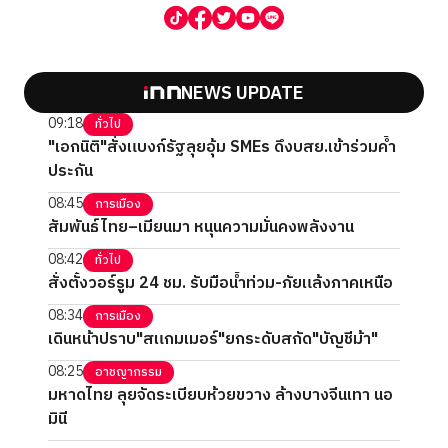
NEWS UPDATE
09:18
ทั่วไป
"เอกนิติ"สั่งแบงก์รัฐลุยอุ้ม SMEs ดึงบสย.เข้าร่วมค้ำ
ประกัน
08:45
การเมือง
สัมพันธ์ไทย–เมียนมา หนุนความมั่นคงพลังงาน
08:42
ทั่วไป
สั่งตั้งวอร์รูม 24 ชม. รับมือน้ำท่วม-ภัยแล้งภาคเหนือ
08:34
การเมือง
เดินหน้าปราบ"สแกมเมอร์"ยกระดับสกัด"บัญชีม้า"
08:25
อาชญากรรม
มหาดไทย ลุยจัดระเบียบห้วยขวาง ล้างบางจีนเทา นอ
มินี