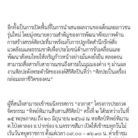
อีกทั้งเป็นการเปิดพื้นที่ในการนำเสนอผลงานของเด็กและเยาวชน
รุ่นใหม่ โดยมุ่งหมายความสำคัญของการพัฒนาศักยภาพด้าน
การสร้างสรรค์ศิลปะที่มาพร้อมกับการปลูกจิตสำนึกรักษ์สิ่ง
แวดล้อมและธรรมชาติเพื่อประโยชน์ด้านการขับเคลื่อนและ
พัฒนาสังคมไทยให้เจริญก้าวหน้าอย่างมั่นคงยั่งยืน ตลอดจน
สามารถสื่อสารกับสาธารณชนถึงสาระในมุมมองต่าง ๆ ผ่านผล
งานศิลปะดังพระดำรัสขององค์สิริศิลปินที่ว่า “ศิลปะเป็นเครื่อง
กล่อมเกลาชีวิตของคน”
ผู้ที่สนใจสามารถเข้าชมนิทรรศการ “อวกาศ” โครงการประกวด
จิตรกรรม “ทิพย์พิมานสืบสานสิริศิลป์” ครั้งที่ ๒ ได้ระหว่างวันที่
๑๕ พฤษภาคม ถึง ๒๐ มิถุนายน ๒๕๖๘ ณ หอศิลป์ทิพย์พิมาน
ต.โป่งตาลอง อ.ปากช่อง จ.นครราชสีมา เปิดให้เข้าชมทุกวันไม่
เว้นวันหยุดราชการ ตั้งแต่เวลา ๐๙.๐๐ – ๑๖.๓๐ น. ค่าเข้าชม