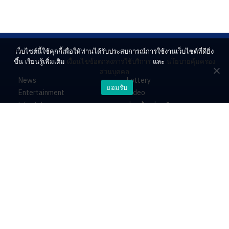
เว็บไซต์นี้ใช้คุกกี้เพื่อให้ท่านได้รับประสบการณ์การใช้งานเว็บไซต์ที่ดียิ่ง
ขึ้น เรียนรู้เพิ่มเติม
เงื่อนไขข้อตกลงการใช้บริการ
และ
นโยบายคุ้มครอง
ส่วนบุคคล
News
Lottery
ยอมรับ
Entertainment
Video
Lifestyle
ร่วมด้วยช่วยกัน
Horoscope
About
Contact
PR by Dataxet