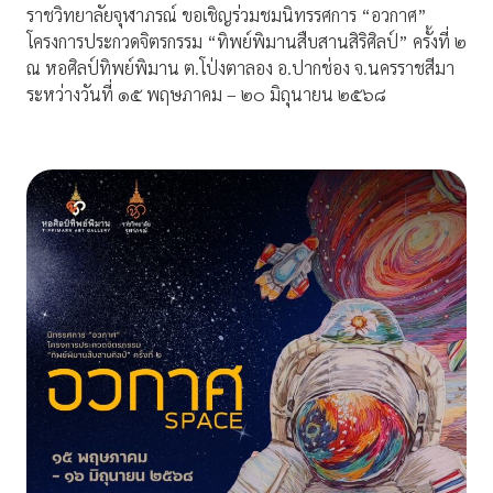
ราชวิทยาลัยจุฬาภรณ์ ขอเชิญร่วมชมนิทรรศการ “อวกาศ”
โครงการประกวดจิตรกรรม “ทิพย์พิมานสืบสานสิริศิลป์” ครั้งที่ ๒
ณ หอศิลป์ทิพย์พิมาน ต.โป่งตาลอง อ.ปากช่อง จ.นครราชสีมา
ระหว่างวันที่ ๑๕ พฤษภาคม – ๒๐ มิถุนายน ๒๕๖๘