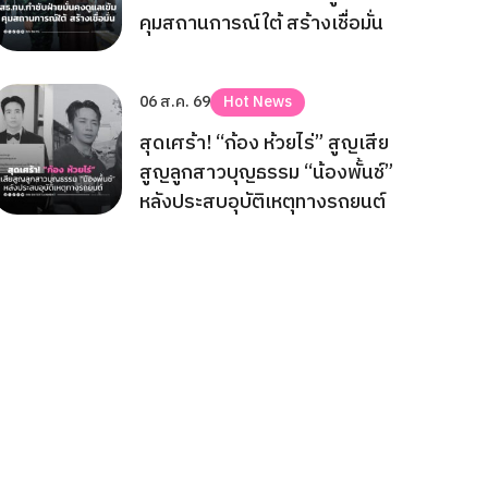
คุมสถานการณ์ใต้ สร้างเชื่อมั่น
06 ส.ค. 69
Hot News
สุดเศร้า! “ก้อง ห้วยไร่” สูญเสีย
สูญลูกสาวบุญธรรม “น้องพั้นช์”
หลังประสบอุบัติเหตุทางรถยนต์