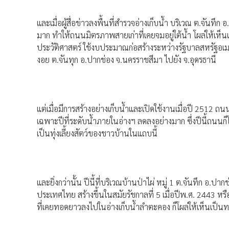
และเมื่อผู้สื่อข่าวลงพื้นที่สำรวจอ่างเก็บน้ำ บริเวณ ต.จันท
มาก ทำให้ถนนมิตรภาพสายเก่าที่เคยจมอยู่ใต้น้ำ โผล่ให้เห็น
ประวัติศาสตร์ ใช้งบประมาณก่อสร้างระหว่างรัฐบาลสหรัฐอเม
งอย ต.จันทุก อ.ปากช่อง จ.นครราชสีมา ไปยัง จ.อุดรธานี
แต่เมื่อมีการสร้างอย่างเก็บน้ำและเปิดใช้งานเมื่อปี 2512 ถน
เฉพาะปีที่ระดับน้ำภายในอ่างฯ ลดลงอย่างมาก ซึ่งปีนี้ถนนก
เป็นทุ่งเลี้ยงสัตว์ของชาวบ้านในแถบนี้
และยิ่งกว่านั้น ปีนี้ที่บริเวณบ้านป่าไผ่ หมู่ 1 ต.จันทึก อ
ประเทศไทย สร้างขึ้นในสมัยรัชกาลที่ 5 เมื่อปีพ.ศ. 2443 ห
ที่เคยทอดยาวลงไปในอ่างเก็บน้ำลำตะคอง ก็โผล่ให้เห็นเป็