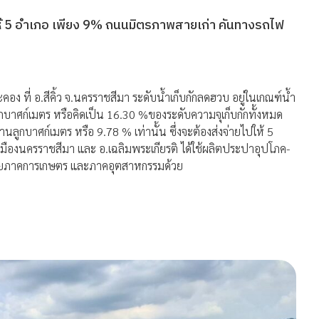
ยให้ 5 อำเภอ เพียง 9% ถนนมิตรภาพสายเก่า คันทางรถไฟ
ที่ อ.สีคิ้ว จ.นครราชสีมา ระดับน้ำเก็บกักลดฮวบ อยู่ในเกณฑ์น้ำ
านลูกบาศก์เมตร หรือคิดเป็น 16.30 %ของระดับความจุเก็บกักทั้งหมด
นลูกบาศก์เมตร หรือ 9.78 % เท่านั้น ซึ่งจะต้องส่งจ่ายไปให้ 5
 เมืองนครราชสีมา และ อ.เฉลิมพระเกียรติ ได้ใช้ผลิตประปาอุปโภค-
 ช่วยภาคการเกษตร และภาคอุตสาหกรรมด้วย