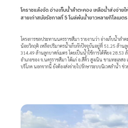
โคราชแล้งจัด อ่างเก็บน้ำลำตะคอง เหลือน้ำส่งจ่า
สายเก่าสมัยรัชกาลที่ 5 โผล่พ้นน้ำยาวหลายกิโลเมตร
โครงการชลประทานนครราชสีมา รายงานว่า อ่างเก็บน้ำลำตะคอง 
น้อยวิกฤติ เหลือปริมาตรน้ำเก็บกักปัจจุบันอยู่ที่ 51.25 ล้
314.49 ล้านลูกบาศก์เมตร โดยเป็นน้ำใช้การได้พียง 28.53 ล้า
อำเภอของ จ.นครราชสีมา ได้แก่ อ.สีคิ้ว สูงเนิน ขามทะเลสอ
บริโภค นอกจากนี้ ยังต้องส่งจ่ายไปรักษาระบบนิเวศลำน้ำ