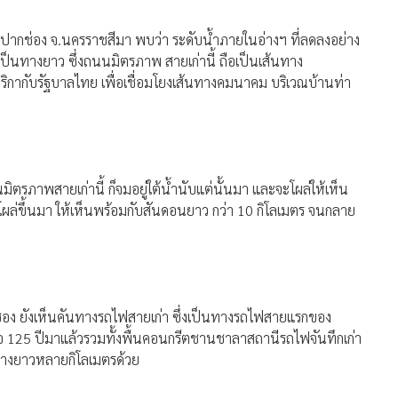
ึก อ.ปากช่อง จ.นครราชสีมา พบว่า ระดับน้ำภายในอ่างฯ ที่ลดลงอย่าง
เป็นทางยาว ซึ่งถนนมิตรภาพ สายเก่านี้ ถือเป็นเส้นทาง
ริกากับรัฐบาลไทย เพื่อเชื่อมโยงเส้นทางคมนาคม บริเวณบ้านท่า
นมิตรภาพสายเก่านี้ ก็จมอยู่ใต้น้ำนับแต่นั้นมา และจะโผล่ให้เห็น
็โผล่ขึ้นมา ให้เห็นพร้อมกับสันดอนยาว กว่า 10 กิโลเมตร จนกลาย
.ปากช่อง ยังเห็นคันทางรถไฟสายเก่า ซึ่งเป็นทางรถไฟสายแรกของ
รือ 125 ปีมาแล้วรวมทั้งพื้นคอนกรีตชานชาลาสถานีรถไฟจันทึกเก่า
นทางยาวหลายกิโลเมตรด้วย