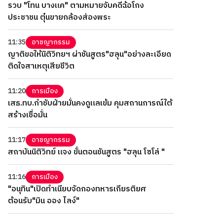
รวบ "โทน บางแค" ตามหมายจับคดีฉ้อโกง
ประชาชน ตุ๋นขายกล้องส่องพระ
11:35
อาชญากรรม
ญาติขอให้นิติวิทยฯ ผ่าชันสูตร"ฮลุน"อย่างละเอียด
ติดใจสาเหตุเสียชีวิต
11:20
การเมือง
เสธ.ทบ.กำชับฝ่ายมั่นคงดูแลเข้ม คุมสถานการณ์ใต้
สร้างเชื่อมั่น
11:17
อาชญากรรม
สถาบันนิติวิทย์ แจง ขั้นตอนชันสูตร "ฮลุน โซโล่ "
11:16
การเมือง
"อนุทิน"เปิดทำเนียบจัดกองทหารเกียรติยศ
ต้อนรับ"มิน ออง ไลง์"