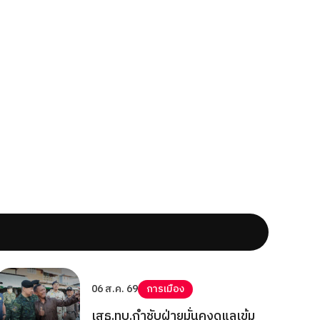
06 ส.ค. 69
การเมือง
เสธ.ทบ.กำชับฝ่ายมั่นคงดูแลเข้ม