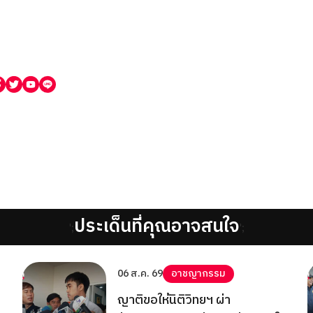
ประเด็นที่คุณอาจสนใจ
';
';
06 ส.ค. 69
อาชญากรรม
ญาติขอให้นิติวิทยฯ ผ่า