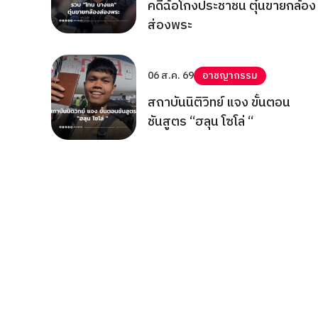
คดีฉ้อโกงประชาชน ตุ๋นขายกล้อง
ส่องพระ
06 ส.ค. 69
อาชญากรรม
สถาบันนิติวิทย์ แจง ขั้นตอน
ชันสูตร “ฮลุน โซโล่ “