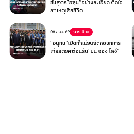
ชันสูตร”ฮลุน”อย่างละเอียด ติดใจ
สาเหตุเสียชีวิต
06 ส.ค. 69
การเมือง
“อนุทิน”เปิดทำเนียบจัดกองทหาร
เกียรติยศต้อนรับ”มิน ออง ไลง์”