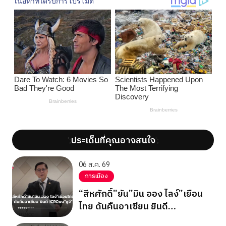
ประเด็นที่คุณอาจสนใจ
';
';
06 ส.ค. 69
การเมือง
“สีหศักดิ์”ยัน”มิน ออง ไลง์”เยือน
ไทย ดันคืนอาเซียน ยินดี
ICRCพบ”ซูจี”