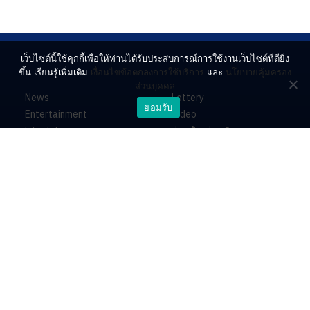
เว็บไซต์นี้ใช้คุกกี้เพื่อให้ท่านได้รับประสบการณ์การใช้งานเว็บไซต์ที่ดียิ่ง
ขึ้น เรียนรู้เพิ่มเติม
เงื่อนไขข้อตกลงการใช้บริการ
และ
นโยบายคุ้มครอง
ส่วนบุคคล
News
Lottery
ยอมรับ
Entertainment
Video
Lifestyle
ร่วมด้วยช่วยกัน
Horoscope
About
Contact
PR by Dataxet