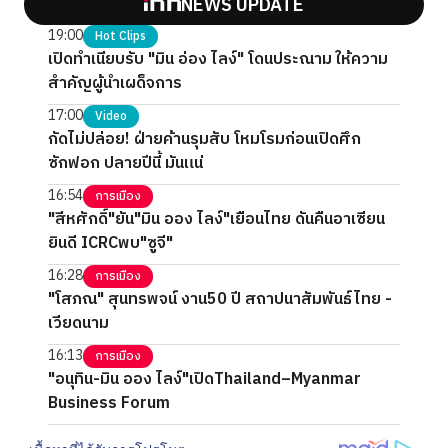
NEWS UPDATE
19:00
Hot Clips
เปิดทำเนียบรับ "มิน อ่อง ไลง์" โดนประณาม ให้ความ
สำคัญผู้นำเผด็จการ
17:00
Video
กัดไม่ปล่อย! ฝ่ายค้านรุมสับ โหมโรมก่อนเปิดศึก
ซักฟอก ปลายปีนี้ มันแน่
16:54
การเมือง
"สีหศักดิ์"ยัน"มิน ออง ไลง์"เยือนไทย ดันคืนอาเซียน
ยินดี ICRCพบ"ซูจี"
16:28
การเมือง
"โสภณ" สุนทรพจน์ งาน50 ปี สถาปนาสัมพันธ์ไทย -
เวียดนาม
16:13
การเมือง
"อนุทิน-มิน ออง ไลง์"เปิดThailand–Myanmar
Business Forum