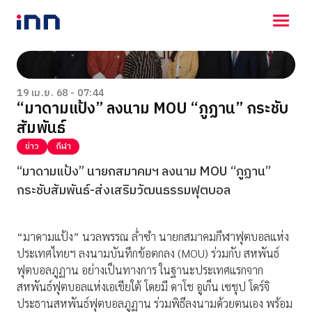
NEWS
ENTERTAINMENT
19 เม.ย. 68 - 07:44
“มาดามแป้ง” ลงนาม MOU “ภูฏาน” กระชับ
LIFESTYLE
สัมพันธ์
HOROSCOPE
LOTTERY
ข่าว
กีฬา
VIDEO
“มาดามแป้ง” นายกสมาคมฯ ลงนาม MOU “ภูฏาน”
ร่วมด้วยช่วยกัน
กระชับสัมพันธ์-ส่งเสริมวัฒนธรรมฟุตบอล
“มาดามแป้ง” นวลพรรณ ล่ำซำ นายกสมาคมกีฬาฟุตบอลแห่ง
ประเทศไทยฯ ลงนามบันทึกข้อตกลง (MOU) ร่วมกับ สหพันธ์
ฟุตบอลภูฏาน อย่างเป็นทางการ ในฐานะประเทศแรกจาก
สหพันธ์ฟุตบอลแห่งเอเชียใต้ โดยมี ดาโช อูเก็น เซชุป โดร์จิ
ประธานสหพันธ์ฟุตบอลภูฏาน ร่วมพิธีลงนามด้วยตนเอง พร้อม