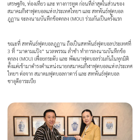
เศรษฐกิจ, ท่องเที่ยว และ ทางการทูต ก่อนที่ล่าสุดในส่วนของ
สมาคมกีฬาฟุตบอลแห่งประเทศไทยฯ และ สหพันธ์ฟุตบอล
ภูฏาน จะลงนามบันทึกข้อตกลง (MOU) ร่วมกันเป็นครั้งแรก
ขณะที่ สหพันธ์ฟุตบอลภูฏาน ถือเป็นสหพันธ์ฟุตบอลประเทศที่
3 ที่ “มาดามแป้ง” นวลพรรณ ล่ำซำ ทำการลงนามบันทึกข้อ
ตกลง (MOU) เพื่อยกระดับ และ พัฒนาฟุตบอลร่วมกันในทุกมิติ
ตั้งแต่เข้ามาดำรงตำแหน่งนายกสมาคมกีฬาฟุตบอลแห่งประเทศ
ไทยฯ ต่อจาก สมาคมฟุตบอลกาตาร์ และ สหพันธ์ฟุตบอล
ซาอุดีอาระเบีย