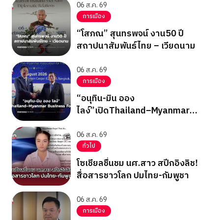
06 ส.ค. 69
การเมือง
“โสภณ” สุนทรพจน์ งาน50 ปี
สถาปนาสัมพันธ์ไทย – เวียดนาม
06 ส.ค. 69
การเมือง
“อนุทิน-มิน ออง
ไลง์”เปิดThailand–Myanmar
Business Forum
06 ส.ค. 69
ทั่วไป
โซเชียลชื่นชม นศ.สาว สปีกอิงลิช!
สื่อสารชาวโลก ปมไทย-กัมพูชา
06 ส.ค. 69
การเมือง