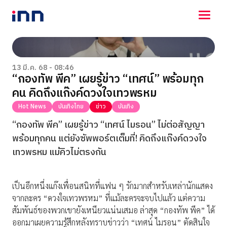
NEWS
ENTERTAINMENT
13 มี.ค. 68 - 08:46
“กองทัพ พีค” เผยรู้ข่าว “เทศน์” พร้อมทุก
LIFESTYLE
คน คิดถึงแก๊งค์ดวงใจเทวพรหม
HOROSCOPE
LOTTERY
Hot News
บันเทิงไทย
ข่าว
บันเทิง
VIDEO
“กองทัพ พีค” เผยรู้ข่าว “เทศน์ ไมรอน” ไม่ต่อสัญญา
ร่วมด้วยช่วยกัน
พร้อมทุกคน แต่ยังซัพพอร์ตเต็มที่! คิดถึงแก๊งค์ดวงใจ
เทวพรหม แม้คิวไม่ตรงกัน
เป็นอีกหนึ่งแก๊งเพื่อนสนิทที่แฟน ๆ รักมากสำหรับเหล่านักแสดง
จากละคร “ดวงใจเทวพรหม” ที่แม้ละครจะจบไปแล้ว แต่ความ
สัมพันธ์ของพวกเขายังเหนียวแน่นเสมอ ล่าสุด “กองทัพ พีค” ได้
ออกมาเผยความรู้สึกหลังทราบข่าวว่า “เทศน์ ไมรอน” ตัดสินใจ