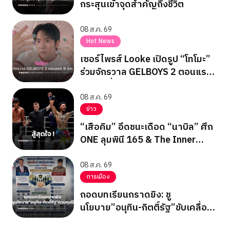
กระสุนเข้าจุดสำคัญถึงชีวิต
08 ส.ค. 69
Hot News
เซอร์ไพรส์ Looke เปิดรูป “โทโมะ”
ร่วมจักรวาล GELBOYS 2 ตอนแรก
8 ส.ค. นี้
08 ส.ค. 69
ข่าว
“เสือคิม” อึดชนะเดือด “นาบิล” ศึก
ONE ลุมพินี 165 & The Inner
Circle 25
08 ส.ค. 69
การเมือง
ถอดบทเรียนกราดยิง: ชู
นโยบาย”อนุทิน-กิตติ์รัฐ”ขับเคลื่อน
ควบคุมปืน