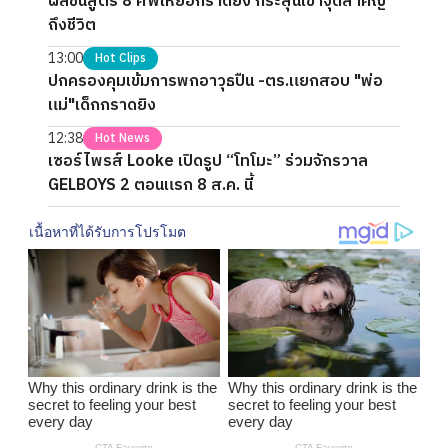
ผลชันสูตร 8 ศพเหยื่อกราดยิง กระสุนเข้าจุดสำคัญ
ถึงชีวิต
13:00
Hot Clips
ปกครองคุมเข้มการพกอาวุธปืน -ตร.แยกสอบ "พ่อ
แม่"เด็กกราดยิง
12:38
Hot News
เซอร์ไพรส์ Looke เปิดรูป “โทโมะ” ร่วมจักรวาล
GELBOYS 2 ตอนแรก 8 ส.ค. นี้