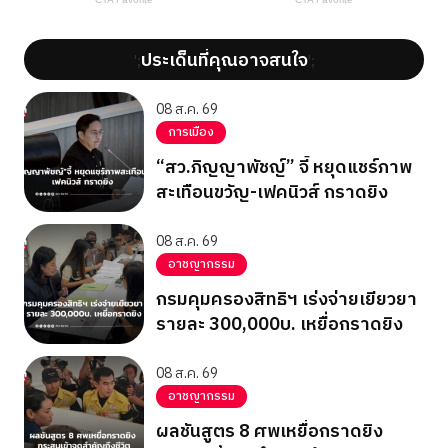
ประเด็นที่คุณอาจสนใจ
';
';
08 ส.ค. 69
การเมือง
“สว.ภิญญาพัชญ์” จี้ หยุดแชร์ภาพ
สะเทือนขวัญ-เฟคนิวส์ กราดยิง
08 ส.ค. 69
อาชญากรรม
กรมคุมครองสิทธิฯ เร่งจ่ายเยียวยา
รายละ 300,000บ. เหยื่อกราดยิง
08 ส.ค. 69
อาชญากรรม
ผลชันสูตร 8 ศพเหยื่อกราดยิง