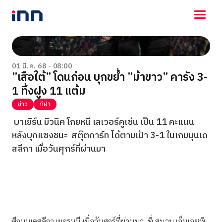
NEWS
ENTERTAINMENT
01 มี.ค. 68 - 08:00
”เสือใต้” โดนก่อน บุกขย้ำ ”ม้าขาว” คารัง 3-
LIFESTYLE
1 ทิ้งฝูง 11 แต้ม
HOROSCOPE
LOTTERY
ข่าว
กีฬา
VIDEO
บาเยิร์น มิวนิค โกยหนี เลเวอร์คูเซ่น เป็น 11 คะแนน
ร่วมด้วยช่วยกัน
หลังบุกแซงชนะ สตุ๊ตการ์ท ได้ตามเป้า 3-1 ในเกมบุนเด
สลีกา เมื่อวันศุกร์ที่ผ่านมา
ศึกบุนเดสลีกา เยอรมนี เมื่อวันศุกร์ที่ผ่านมา ที่ สนาม เอ็นเอชพี