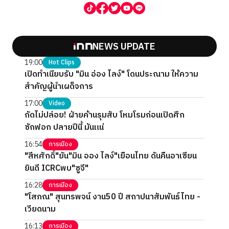
NEWS UPDATE
19:00
Hot Clips
เปิดทำเนียบรับ "มิน อ่อง ไลง์" โดนประณาม ให้ความ
สำคัญผู้นำเผด็จการ
17:00
Video
กัดไม่ปล่อย! ฝ่ายค้านรุมสับ โหมโรมก่อนเปิดศึก
ซักฟอก ปลายปีนี้ มันแน่
16:54
การเมือง
"สีหศักดิ์"ยัน"มิน ออง ไลง์"เยือนไทย ดันคืนอาเซียน
ยินดี ICRCพบ"ซูจี"
16:28
การเมือง
"โสภณ" สุนทรพจน์ งาน50 ปี สถาปนาสัมพันธ์ไทย -
เวียดนาม
16:13
การเมือง