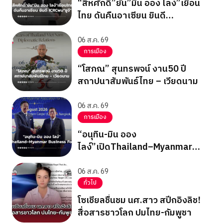
“สีหศักดิ์”ยัน”มิน ออง ไลง์”เยือน
ไทย ดันคืนอาเซียน ยินดี
ICRCพบ”ซูจี”
06 ส.ค. 69
การเมือง
“โสภณ” สุนทรพจน์ งาน50 ปี
สถาปนาสัมพันธ์ไทย – เวียดนาม
06 ส.ค. 69
การเมือง
“อนุทิน-มิน ออง
ไลง์”เปิดThailand–Myanmar
Business Forum
06 ส.ค. 69
ทั่วไป
โซเชียลชื่นชม นศ.สาว สปีกอิงลิช!
สื่อสารชาวโลก ปมไทย-กัมพูชา