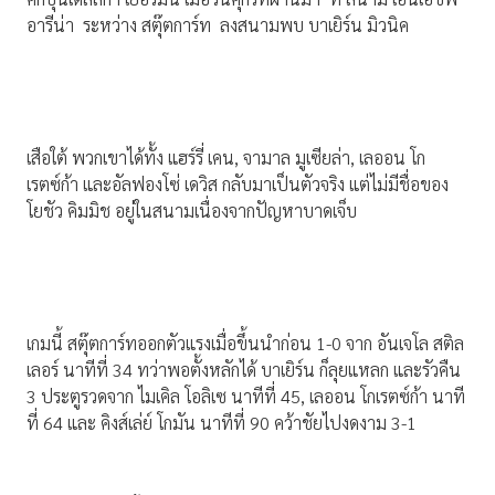
อารีน่า ระหว่าง สตุ๊ตการ์ท ลงสนามพบ บาเยิร์น มิวนิค
เสือใต้ พวกเขาได้ทั้ง แฮร์รี่ เคน, จามาล มูเซียล่า, เลออน โก
เรตซ์ก้า และอัลฟองโซ่ เดวิส กลับมาเป็นตัวจริง แต่ไม่มีชื่อของ
โยชัว คิมมิช อยู่ในสนามเนื่องจากปัญหาบาดเจ็บ
เกมนี้ สตุ๊ตการ์ทออกตัวแรงเมื่อขึ้นนำก่อน 1-0 จาก อันเจโล สติล
เลอร์ นาทีที่ 34 ทว่าพอตั้งหลักได้ บาเยิร์น ก็ลุยแหลก และรัวคืน
3 ประตูรวดจาก ไมเคิล โอลิเซ นาทีที่ 45, เลออน โกเรตซ์ก้า นาที
ที่ 64 และ คิงส์เล่ย์ โกมัน นาทีที่ 90 คว้าชัยไปงดงาม 3-1