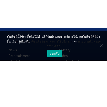
เว็บไซต์นี้ใช้คุกกี้เพื่อให้ท่านได้รับประสบการณ์การใช้งานเว็บไซต์ที่ดียิ่ง
ขึ้น เรียนรู้เพิ่มเติม
เงื่อนไขข้อตกลงการใช้บริการ
และ
นโยบายคุ้มครอง
ส่วนบุคคล
News
Lottery
ยอมรับ
Entertainment
Video
Lifestyle
ร่วมด้วยช่วยกัน
Horoscope
About
Contact
PR by Dataxet