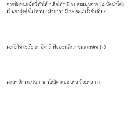
จากชัยชนะนัดนี้ทำให้ “เสือใต้” มี 61 คะแนนจาก 24 นัดนำโด่ง
เป็นจ่าฝูงต่อไป ส่วน “ม้าขาว” มี 36 คะแนรั้งอันดับ 7
ผลกัลโช เซเรีย อา อิตาลี ฟิออเรนตินา ชนะ เลชเช 1-0
ผลลา ลีกา สเปน บายาโดลิด เสมอ ลาส ปัลมาส 1-1