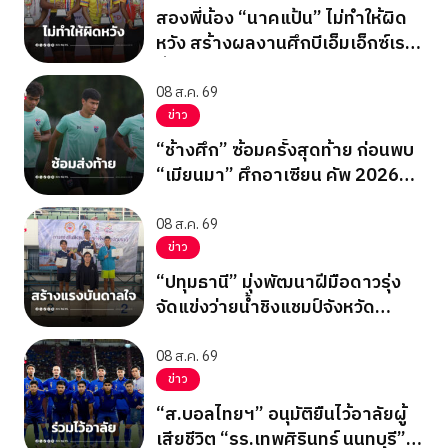
สองพี่น้อง “นาคแป้น” ไม่ทำให้ผิด
หวัง สร้างผลงานศึกบีเอ็มเอ็กซ์เรซ
ซิ่ง ชิงแชมป์เอเชีย 2026
08 ส.ค. 69
ข่าว
“ช้างศึก” ซ้อมครั้งสุดท้าย ก่อนพบ
“เมียนมา” ศึกอาเซียน คัพ 2026
นัดสุดท้าย รอบแบ่งกลุ่ม
08 ส.ค. 69
ข่าว
“ปทุมธานี” มุ่งพัฒนาฝีมือดาวรุ่ง
จัดแข่งว่ายน้ำชิงแชมป์จังหวัด
ปทุมธานี 2569
08 ส.ค. 69
ข่าว
“ส.บอลไทยฯ” อนุมัติยืนไว้อาลัยผู้
เสียชีวิต “รร.เทพศิรินทร์ นนทบุรี”