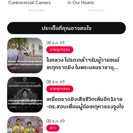
ประเด็นที่คุณอาจสนใจ
';
';
08 ส.ค. 69
อาชญากรรม
ในหลวง โปรดเกล้าฯรับผู้วายชนม์
เหตุกราดยิง ในพระบรมราชานุ
เคราะห์
08 ส.ค. 69
อาชญากรรม
เหยื่อกราดยิงเสียชีวิตเพิ่มอีก1ราย
-ตร.สอบเพื่อนผู้ก่อเหตุหาแรงจูงใจ
08 ส.ค. 69
ข่าว