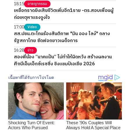
18:15
อาชญากรรม
เหยื่อกราดยิงเสียชีวิตเพิ่มอีก1ราย -ตร.สอบเพื่อนผู้
ก่อเหตุหาแรงจูงใจ
17:00
Video
สส.ปชน.ตะโกนร้องสันติภาพ "มิน ออง ไลง์" กลาง
รัฐสภาไทย ซัดฟอกขาวเผด็จการ
16:28
ข่าว
สองพี่น้อง “นาคแป้น” ไม่ทำให้ผิดหวัง สร้างผลงาน
ศึกบีเอ็มเอ็กซ์เรซซิ่ง ชิงแชมป์เอเชีย 2026