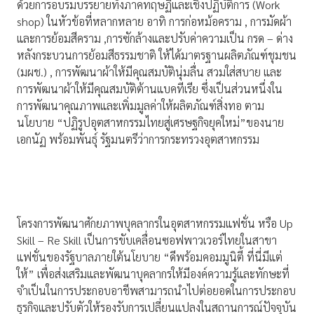
ด้วยการอบรมบรรยายทั้งภาคทฤษฏีและเชิงปฏิบัติการ (Work
shop) ในหัวข้อที่หลากหลาย อาทิ การก่อหม้อคราม , การมัดผ้า
และการย้อมสีคราม ,การซักล้างและปรับค่าความเป็น กรด – ด่าง
หลังกระบวนการย้อมสีธรรมชาติ ให้ได้มาตรฐานผลิตภัณฑ์ชุมชน
(มผช.) , การพัฒนาผ้าให้มีคุณสมบัตินุ่มลื่น สวมใส่สบาย และ
การพัฒนาผ้าให้มีคุณสมบัติต้านแบคทีเรีย ซึ่งเป็นส่วนหนึ่งใน
การพัฒนาคุณภาพและเพิ่มมูลค่าให้ผลิตภัณฑ์สิ่งทอ ตาม
นโยบาย “ปฏิรูปอุตสาหกรรมไทยสู่เศรษฐกิจยุคใหม่”ของนาย
เอกนัฏ พร้อมพันธุ์ รัฐมนตรีว่าการกระทรวงอุตสาหกรรม
โครงการพัฒนาศักยภาพบุคลากรในอุตสาหกรรมแฟชั่น หรือ Up
Skill – Re Skill เป็นการขับเคลื่อนซอฟพาวเวอร์ไทยในสาขา
แฟชั่นของรัฐบาลภายใต้นโยบาย “ดีพร้อมคอมมูนิตี้ ที่นี่มีแต่
ให้” เพื่อส่งเสริมและพัฒนาบุคลากรให้มีองค์ความรู้และทักษะที่
จำเป็นในการประกอบอาชีพสามารถนำไปต่อยอดในการประกอบ
ธุรกิจและปรับตัวให้รองรับการเปลี่ยนแปลงในสถานการณ์ปัจจุบัน