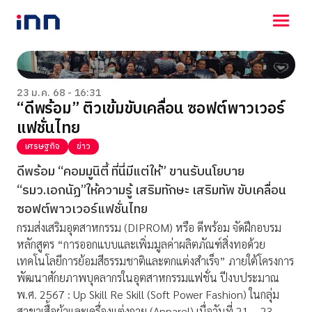
NEWS
ENTERTAINMENT
23 ม.ค. 68 - 16:31
“ดีพร้อม” ติวเข้มขับเคลื่อน ซอฟต์พาวเวอร์
LIFESTYLE
แฟชั่นไทย
HOROSCOPE
LOTTERY
เศรษฐกิจ
ข่าว
VIDEO
ดีพร้อม “คอมมูนิตี้ ที่นี่มีแต่ให้” ขานรับนโยบาย
ร่วมด้วยช่วยกัน
“รมว.เอกนัฏ”ให้ความรู้ เสริมทักษะ เสริมทัพ ขับเคลื่อน
ซอฟต์พาวเวอร์แฟชั่นไทย
กรมส่งเสริมอุตสาหกรรม (DIPROM) หรือ ดีพร้อม จัดฝึกอบรม
หลักสูตร “การออกแบบและเพิ่มมูลค่าผลิตภัณฑ์สิ่งทอด้วย
เทคโนโลยีการย้อมสีธรรมชาติและตกแต่งสำเร็จ” ภายใต้โครงการ
พัฒนาศักยภาพบุคลากรในอุตสาหกรรมแฟชั่น ปีงบประมาณ
พ.ศ. 2567 : Up Skill Re Skill (Soft Power Fashion) ในกลุ่ม
สาขาเสื้อผ้าและเครื่องแต่งกาย (Apparel) เมื่อวันที่ 21 – 23