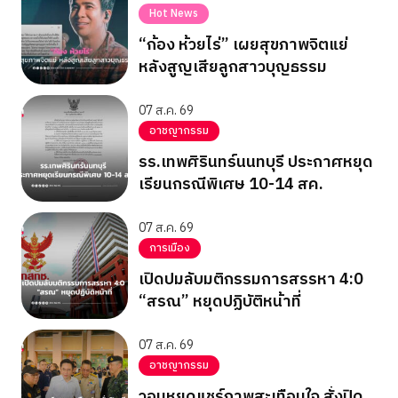
Hot News
“ก้อง ห้วยไร่” เผยสุขภาพจิตแย่
หลังสูญเสียลูกสาวบุญธรรม
07 ส.ค. 69
อาชญากรรม
รร.เทพศิรินทร์นนทบุรี ประกาศหยุด
เรียนกรณีพิเศษ 10-14 สค.
07 ส.ค. 69
การเมือง
เปิดปมลับมติกรรมการสรรหา 4:0
“สรณ” หยุดปฏิบัติหน้าที่
07 ส.ค. 69
อาชญากรรม
วอนหยุดแชร์ภาพสะเทือนใจ สั่งปิด