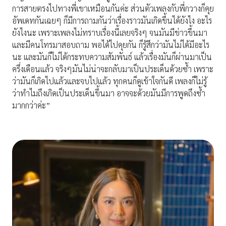
การสายตรงไปทางพี่เขาเหมือนกันค่ะ ส่วนตัวเพลงกับพี่กวางก็คุย
อัพเดทกันเฉยๆ ก็มีการถามกันว่าเรื่องราวมันเกิดขึ้นได้ยังไง อะไร
ยังไงนะ เพราะเพลงไม่ทราบเรื่องนี้เลยจริงๆ จนมันมีข่าวขึ้นมา
และมีคนโทรมาสอบถาม พอได้ไปคุยกัน ก็รู้สึกว่ามันไม่ได้มีอะไร
นะ และมันก็ไม่ได้กระทบความสัมพันธ์ แล้วเรื่องมันก็ผ่านมาเป็น
ครึ่งเดือนแล้ว จริงๆมันไม่น่าจะกลับมาเป็นประเด็นด้วยซ้ำ เพราะ
ว่ามันก็เกิดไปแล้วและจบไปแล้ว ทุกคนก็ดูเข้าใจกันดี เพลงก็ไม่รู้
ว่าทำไมถึงเกิดเป็นประเด็นขึ้นมา อาจจะด้วยมันมีการพูดถึงซ้ำ
มากกว่าค่ะ”