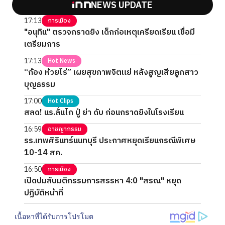
NEWS UPDATE
17:13
การเมือง
"อนุทิน" ตรวจกราดยิง เด็กก่อเหตุเครียดเรียน เชื่อมี
เตรียมการ
17:13
Hot News
“ก้อง ห้วยไร่” เผยสุขภาพจิตแย่ หลังสูญเสียลูกสาว
บุญธรรม
17:00
Hot Clips
สลด! นร.ลั่นไก ปู่ ย่า ดับ ก่อนกราดยิงในโรงเรียน
16:59
อาชญากรรม
รร.เทพศิรินทร์นนทบุรี ประกาศหยุดเรียนกรณีพิเศษ
10-14 สค.
16:50
การเมือง
เปิดปมลับมติกรรมการสรรหา 4:0 "สรณ" หยุด
ปฏิบัติหน้าที่