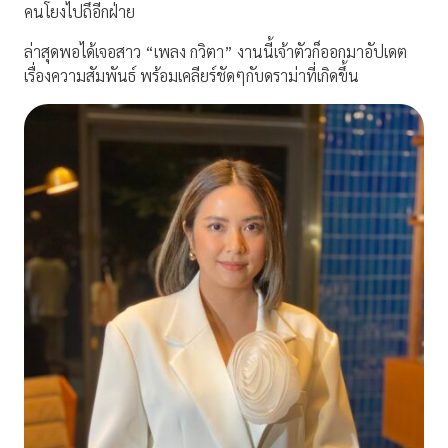
คนโยงไปถึอีกฝ่าย
ล่าสุดพอได้เจอสาว “เพลง กวิตา” งานนี้เจ้าตัวก็ออกมาอัปเดต
เรื่องความสัมพันธ์ พร้อมเคลียร์ชัดๆกับดราม่าที่เกิดขึ้น