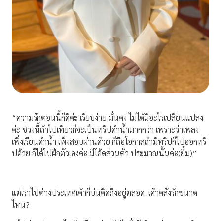
“ความรักตอนนี้ก็ดีค่ะ เรียบง่าย มั่นคง ไม่ได้มีอะไรเปลี่ยนแปลง
ค่ะ ช่วงนี้ถ้าไปเที่ยวก็จะเป็นทริปดำน้ำมากกว่า เพราะว่าเพลง
เพิ่งเรียนดำน้ำ เพิ่งสอบผ่านด้วย ก็ถือโอกาสถ้ามีทริปก็ไปออกทริ
ปด้วย ก็ได้ไปฝึกตัวเองค่ะ มีโค้ดส่วนตัว ประมาณนั้นค่ะ(ยิ้ม)”
แต่เราไปต่างประเทศเค้าก็บ่นคิดถึงอยู่ตลอด เค้าคลั่งรักขนาด
ไหน?