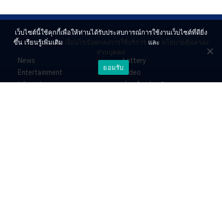
เว็บไซต์นี้ใช้คุกกี้เพื่อให้ท่านได้รับประสบการณ์การใช้งานเว็บไซต์ที่ดียิ่ง
ขึ้น เรียนรู้เพิ่มเติม
เงื่อนไขข้อตกลงการใช้บริการ
และ
นโยบายคุ้มครอง
ส่วนบุคคล
News
Lottery
ยอมรับ
Entertainment
Video
Lifestyle
ร่วมด้วยช่วยกัน
Horoscope
About
Contact
PR by Dataxet