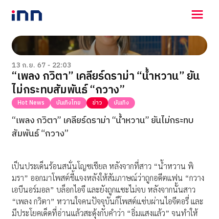
NEWS
ENTERTAINMENT
13 ก.ย. 67 - 22:03
“เพลง กวิตา” เคลียร์ดราม่า “น้ำหวาน” ยัน
LIFESTYLE
ไม่กระทบสัมพันธ์ “กวาง”
HOROSCOPE
LOTTERY
Hot News
บันเทิงไทย
ข่าว
บันเทิง
VIDEO
“เพลง กวิตา” เคลียร์ดราม่า “น้ำหวาน” ยันไม่กระทบ
ร่วมด้วยช่วยกัน
สัมพันธ์ “กวาง”
เป็นประเด็นร้อนสนั่นโญซเชียล หลังจากที่สาว “น้ำหวาน พิ
มรา” ออกมาโพสต์ชี้แจงหลังให้สัมภาษณ์ว่าถูกอดีตแฟน “กวาง
เอบีนอร์มอล” บล็อกไอจี และยังถูกแซะไม่จบ หลังจากนั้นสาว
“เพลง กวิตา” หวานใจคนปัจจุบันก็โพสต์แซ่บผ่านไอจีตอรี่ และ
มีประโยคเด็ดที่อ่านแล้วสะดุ้งกับคำว่า “อิ่มแสงแล้ว” จนทำให้