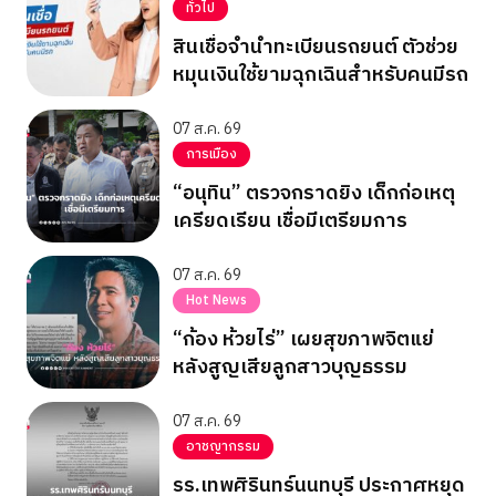
ทั่วไป
สินเชื่อจำนำทะเบียนรถยนต์ ตัวช่วย
หมุนเงินใช้ยามฉุกเฉินสำหรับคนมีรถ
07 ส.ค. 69
การเมือง
“อนุทิน” ตรวจกราดยิง เด็กก่อเหตุ
เครียดเรียน เชื่อมีเตรียมการ
07 ส.ค. 69
Hot News
“ก้อง ห้วยไร่” เผยสุขภาพจิตแย่
หลังสูญเสียลูกสาวบุญธรรม
07 ส.ค. 69
อาชญากรรม
รร.เทพศิรินทร์นนทบุรี ประกาศหยุด