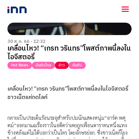
NEWS
ENTERTAINMENT
30 ส.ค. 66 - 12:32
เคลื่อนไหว! “เกรท วรินทร”โพสต์ภาพนี้ลงใน
LIFESTYLE
ไอจีสตอรี่
HOROSCOPE
LOTTERY
Hot News
บันเทิงไทย
ข่าว
บันเทิง
VIDEO
ร่วมด้วยช่วยกัน
เคลื่อนไหว! “เกรท วรินทร”โพสต์ภาพนี้ลงในไอจีสตอรี่
ชาวเน็ตแห่กดไลค์
กลายเป็นประเด็นร้อนระอุสำหรับปมนักแสดงหนุ่ม”อาร์ต พศุ
ตม์”ออกมาแฉเรื่องราวในอดีตว่าเคยถูกเพื่อนดาราคนหนึ่งแทง
ข้างหลังแต่ไม่ได้บอกว่าเป็นใคร โดยอักษรย่อก. ซึ่งชาวเน็ตก็โยง