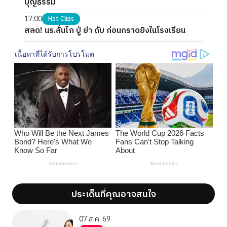
บุญธรรม
17:00
Hot Clips
สลด! นร.ลั่นไก ปู่ ย่า ดับ ก่อนกราดยิงในโรงเรียน
ประเด็นที่คุณอาจสนใจ
';
';
07 ส.ค. 69