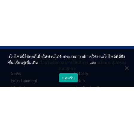
เว็บไซต์นี้ใช้คุกกี้เพื่อให้ท่านได้รับประสบการณ์การใช้งานเว็บไซต์ที่ดียิ่ง
ขึ้น เรียนรู้เพิ่มเติม
เงื่อนไขข้อตกลงการใช้บริการ
และ
นโยบายคุ้มครอง
ส่วนบุคคล
News
Lottery
ยอมรับ
Entertainment
Video
Lifestyle
ร่วมด้วยช่วยกัน
Horoscope
About
Contact
PR by Dataxet