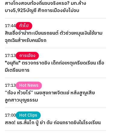
สางโกงสอบท้องถิ่นจบจริงหรอ? มท.ล้าง
บาง5,925บัญชี ศึกการเมืองยังไม่จบ
17:44
ทั่วไป
สินเชื่อจำนำทะเบียนรถยนต์ ตัวช่วยหมุนเงินใช้ยาม
ฉุกเฉินสำหรับคนมีรถ
17:13
การเมือง
"อนุทิน" ตรวจกราดยิง เด็กก่อเหตุเครียดเรียน เชื่อ
มีเตรียมการ
17:13
Hot News
“ก้อง ห้วยไร่” เผยสุขภาพจิตแย่ หลังสูญเสีย
ลูกสาวบุญธรรม
17:00
Hot Clips
สลด! นร.ลั่นไก ปู่ ย่า ดับ ก่อนกราดยิงในโรงเรียน