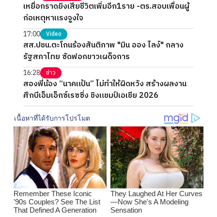
เหยื่อกราดยิงเสียชีวิตเพิ่มอีก1ราย -ตร.สอบเพื่อนผู้
ก่อเหตุหาแรงจูงใจ
17:00
Video
สส.ปชน.ตะโกนร้องสันติภาพ "มิน ออง ไลง์" กลาง
รัฐสภาไทย ซัดฟอกขาวเผด็จการ
16:28
ข่าว
สองพี่น้อง “นาคแป้น” ไม่ทำให้ผิดหวัง สร้างผลงาน
ศึกบีเอ็มเอ็กซ์เรซซิ่ง ชิงแชมป์เอเชีย 2026