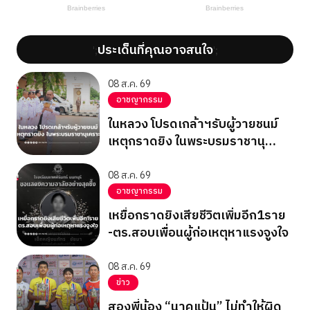
ประเด็นที่คุณอาจสนใจ
';
';
08 ส.ค. 69
อาชญากรรม
ในหลวง โปรดเกล้าฯรับผู้วายชนม์
เหตุกราดยิง ในพระบรมราชานุ
เคราะห์
08 ส.ค. 69
อาชญากรรม
เหยื่อกราดยิงเสียชีวิตเพิ่มอีก1ราย
-ตร.สอบเพื่อนผู้ก่อเหตุหาแรงจูงใจ
08 ส.ค. 69
ข่าว
สองพี่น้อง “นาคแป้น” ไม่ทำให้ผิด