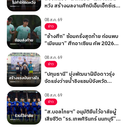
หวัง สร้างผลงานศึกบีเอ็มเอ็กซ์เรซ
ซิ่ง ชิงแชมป์เอเชีย 2026
08 ส.ค. 69
ข่าว
“ช้างศึก” ซ้อมครั้งสุดท้าย ก่อนพบ
“เมียนมา” ศึกอาเซียน คัพ 2026
นัดสุดท้าย รอบแบ่งกลุ่ม
08 ส.ค. 69
ข่าว
“ปทุมธานี” มุ่งพัฒนาฝีมือดาวรุ่ง
จัดแข่งว่ายน้ำชิงแชมป์จังหวัด
ปทุมธานี 2569
08 ส.ค. 69
ข่าว
“ส.บอลไทยฯ” อนุมัติยืนไว้อาลัยผู้
เสียชีวิต “รร.เทพศิรินทร์ นนทบุรี”
ก่อนเกมอาเซียนคัพ