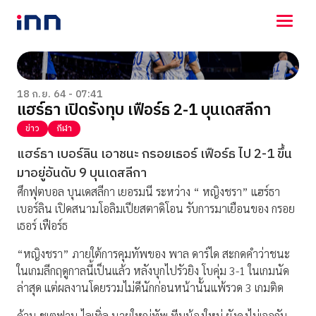
NEWS
ENTERTAINMENT
18 ก.ย. 64 - 07:41
แฮร์ธา เปิดรังทุบ เฟือร์ธ 2-1 บุนเดสลีกา
LIFESTYLE
HOROSCOPE
ข่าว
กีฬา
LOTTERY
แฮร์ธา เบอร์ลิน เอาชนะ กรอยเธอร์ เฟือร์ธ ไป 2-1 ขึ้น
VIDEO
มาอยู่อันดับ 9 บุนเดสลีกา
ร่วมด้วยช่วยกัน
ศึกฟุตบอล บุนเดสลีกา เยอรมนี ระหว่าง “ หญิงชรา” แฮร์ธา
เบอร์ลิน เปิดสนามโอลิมเปียสตาดิโอน รับการมาเยือนของ กรอย
เธอร์ เฟือร์ธ
“หญิงชรา” ภายใต้การคุมทัพของ พาล ดาร์ได สะกดคำว่าชนะ
ในเกมลีกฤดูกาลนี้เป็นแล้ว หลังบุกไปรัวยิง โบคุ่ม 3-1 ในเกมนัด
ล่าสุด แต่ผลงานโดยรวมไม่ดีนักก่อนหน้านั้นแพ้รวด 3 เกมติด
ด้าน ชเตฟาน ไลเทิ่ล นายใหญ่ทัพ ทีมน้องใหม่ ยังคงไม่เจอกับ