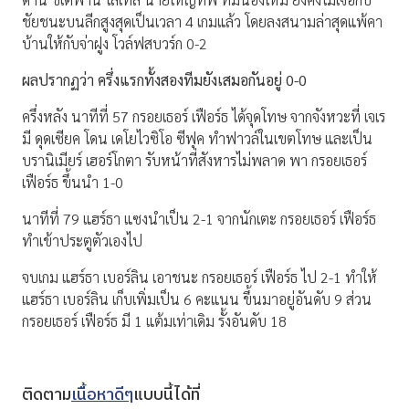
ชัยชนะบนลีกสูงสุดเป็นเวลา 4 เกมแล้ว โดยลงสนามล่าสุดแพ้คา
บ้านให้กับจ่าฝูง โวล์ฟสบวร์ก 0-2
ผลปรากฏว่า ครึ่งแรกทั้งสองทีมยังเสมอกันอยู่ 0-0
ครึ่งหลัง นาทีที่ 57 กรอยเธอร์ เฟือร์ธ ได้จุดโทษ จากจังหวะที่ เจเร
มี ดุดเซียค โดน เดโยไวซิโอ ซีฟุค ทำฟาวล์ในเขตโทษ และเป็น
บรานิเมียร์ เฮอร์โกตา รับหน้าที่สังหารไม่พลาด พา กรอยเธอร์
เฟือร์ธ ขึ้นนำ 1-0
นาทีที่ 79 แฮร์ธา แซงนำเป็น 2-1 จากนักเตะ กรอยเธอร์ เฟือร์ธ
ทำเข้าประตูตัวเองไป
จบเกม แฮร์ธา เบอร์ลิน เอาชนะ กรอยเธอร์ เฟือร์ธ ไป 2-1 ทำให้
แฮร์ธา เบอร์ลิน เก็บเพิ่มเป็น 6 คะแนน ขึ้นมาอยู่อันดับ 9 ส่วน
กรอยเธอร์ เฟือร์ธ มี 1 แต้มเท่าเดิม รั้งอันดับ 18
ติดตาม
เนื้อหาดีๆ
แบบนี้ได้ที่