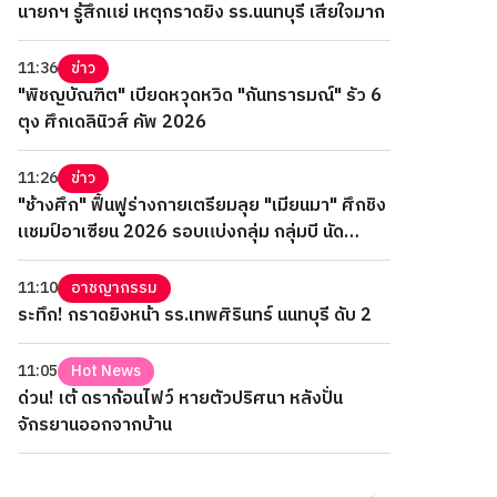
นายกฯ รู้สึกแย่ เหตุกราดยิง รร.นนทบุรี เสียใจมาก
11:36
ข่าว
"พิชญบัณฑิต" เบียดหวุดหวิด "กันทรารมณ์" รัว 6
ตุง ศึกเดลินิวส์ คัพ 2026
11:26
ข่าว
"ช้างศึก" ฟื้นฟูร่างกายเตรียมลุย "เมียนมา" ศึกชิง
แชมป์อาเซียน 2026 รอบแบ่งกลุ่ม กลุ่มบี นัด
สุดท้าย
11:10
อาชญากรรม
ระทึก! กราดยิงหน้า รร.เทพศิรินทร์ นนทบุรี ดับ 2
11:05
Hot News
ด่วน! เต้ ดราก้อนไฟว์ หายตัวปริศนา หลังปั่น
จักรยานออกจากบ้าน