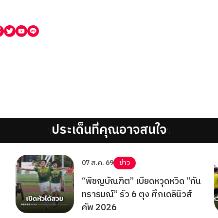
ประเด็นที่คุณอาจสนใจ
';
';
07 ส.ค. 69
ข่าว
“พิชญบัณฑิต” เบียดหวุดหวิด “กัน
ทรารมณ์” รัว 6 ตุง ศึกเดลินิวส์
คัพ 2026