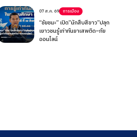
สุดท้าย
07 ส.ค. 69
การเมือง
“ชัยชนะ” เปิด”นักสืบสีขาว”ปลุก
เยาวชนรู้เท่าทันยาเสพติด–ภัย
ออนไลน์