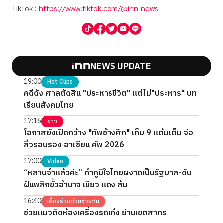
TikTok :
https://www.tiktok.com/@inn_news
NEWS UPDATE
19:00
Hot Clips
คดีดัง ศาลตัดสิน "ประหารชีวิต" แต่ไม่"ประหาร" บท
เรียนสังคมไทย
17:16
ข่าว
โอกาสยังเปิดกว้าง "ทัพช้างศึก" เก็บ 9 แต้มเต็ม จ่อ
ลิ่วรอบรอง อาเซียน คัพ 2026
17:00
Video
“หลาบจำแล้วค่ะ” ทำภูมิใจไทยผงาดเป็นรัฐบาล-ดับ
ฝันพลิกขั้วอำนาจ เขียว แดง ส้ม
16:40
เรื่องร่วมด้วยช่วยกัน
ช่วยแมวติดห้องเครื่องรถเก๋ง ย่านเขตสาทร