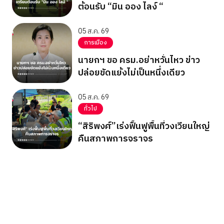
ต้อนรับ “มิน ออง ไลง์ “
05 ส.ค. 69
การเมือง
นายกฯ ขอ ครม.อย่าหวั่นไหว ข่าว
ปล่อยขัดแย้งไม่เป็นหนึ่งเดียว
05 ส.ค. 69
ทั่วไป
“สิริพงศ์”เร่งฟื้นฟูพื้นที่วงเวียนใหญ่
คืนสภาพการจราจร