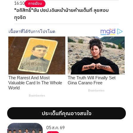
16:10
การเมือง
"อภิสิทธิ์"ยัน ปชป.เดินหน้าฝ่ายค้านเต็มที่ ลุยสอบ
ทุจริต
ประเด็นที่คุณอาจสนใจ
';
';
05 ส.ค. 69