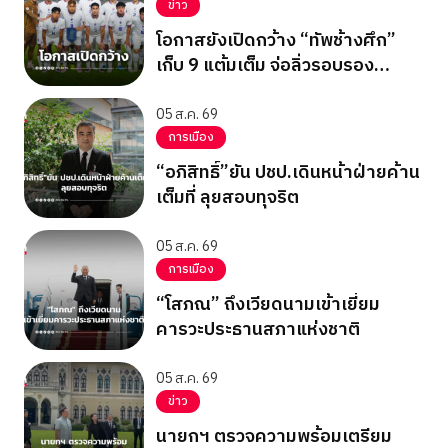
ข่าว
โอกาสยังเปิดกว้าง “ทัพช้างศึก”
เก็บ 9 แต้มเต็ม จ่อลิ่วรอบรอง
อาเซียน คัพ 2026
05 ส.ค. 69
การเมือง
“อภิสิทธิ์”ยัน ปชป.เดินหน้าฝ่ายค้าน
เต็มที่ ลุยสอบทุจริต
05 ส.ค. 69
การเมือง
“โสภณ” ถึงเวียดนามเข้าเยี่ยม
คารวะประธานสภาแห่งชาติ
05 ส.ค. 69
ข่าว
นายกฯ ตรวจความพร้อมเตรียม