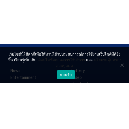
เว็บไซต์นี้ใช้คุกกี้เพื่อให้ท่านได้รับประสบการณ์การใช้งานเว็บไซต์ที่ดียิ่ง
ขึ้น เรียนรู้เพิ่มเติม
เงื่อนไขข้อตกลงการใช้บริการ
และ
นโยบายคุ้มครอง
ส่วนบุคคล
News
Lottery
ยอมรับ
Entertainment
Video
Lifestyle
ร่วมด้วยช่วยกัน
Horoscope
About
Contact
PR by Dataxet