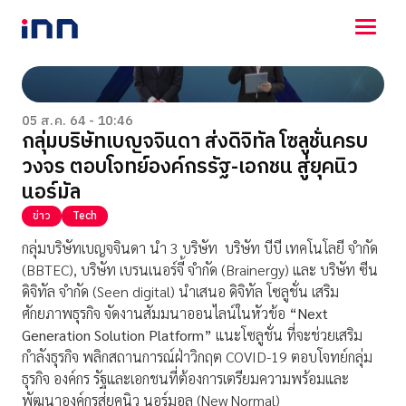
NEWS
ENTERTAINMENT
05 ส.ค. 64 - 10:46
กลุ่มบริษัทเบญจจินดา ส่งดิจิทัล โซลูชั่นครบ
LIFESTYLE
วงจร ตอบโจทย์องค์กรรัฐ-เอกชน สู่ยุคนิว
HOROSCOPE
LOTTERY
นอร์มัล
VIDEO
ข่าว
Tech
ร่วมด้วยช่วยกัน
กลุ่มบริษัทเบญจจินดา นำ 3 บริษัท บริษัท บีบี เทคโนโลยี จำกัด
(BBTEC), บริษัท เบรนเนอร์จี้ จำกัด (Brainergy) และ บริษัท ซีน
ดิจิทัล จำกัด (Seen digital) นำเสนอ ดิจิทัล โซลูชั่น เสริม
ศักยภาพธุรกิจ จัดงานสัมมนาออนไลน์ในหัวข้อ
“
Next
Generation Solution Platform”
แนะโซลูชั่น ที่จะช่วยเสริม
กำลังธุรกิจ พลิกสถานการณ์ฝ่าวิกฤต COVID-19 ตอบโจทย์กลุ่ม
ธุรกิจ องค์กร รัฐและเอกชนที่ต้องการเตรียมความพร้อมและ
พัฒนาองค์กรสู่ยุคนิว นอร์มอล (New Normal)