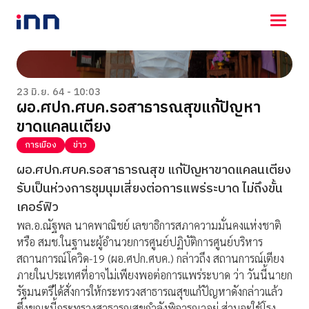
NEWS
ENTERTAINMENT
23 มิ.ย. 64 - 10:03
ผอ.ศปก.ศบค.รอสาธารณสุขแก้ปัญหา
LIFESTYLE
ขาดแคลนเตียง
HOROSCOPE
LOTTERY
การเมือง
ข่าว
VIDEO
ผอ.ศปก.ศบค.รอสาธารณสุข แก้ปัญหาขาดแคลนเตียง
ร่วมด้วยช่วยกัน
รับเป็นห่วงการชุมนุมเสี่ยงต่อการแพร่ระบาด ไม่ถึงขั้น
เคอร์ฟิว
พล.อ.ณัฐพล นาคพาณิชย์ เลขาธิการสภาความมั่นคงแห่งชาติ
หรือ สมช.ในฐานะผู้อำนวยการศูนย์ปฏิบัติการศูนย์บริหาร
สถานการณ์โควิด-19 (ผอ.ศปก.ศบค.) กล่าวถึง สถานการณ์เตียง
ภายในประเทศที่อาจไม่เพียงพอต่อการแพร่ระบาด ว่า วันนี้นายก
รัฐมนตรีได้สั่งการให้กระทรวงสาธารณสุขแก้ปัญหาดังกล่าวแล้ว
ซึ่งขณะนี้กระทรวงสาธารณสุขกำลังพิจารณาอยู่ ส่วนจะใช้โรง