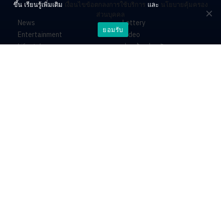
ขึ้น เรียนรู้เพิ่มเติม
เงื่อนไขข้อตกลงการใช้บริการ
และ
นโยบายคุ้มครอง
ส่วนบุคคล
News
Lottery
ยอมรับ
Entertainment
Video
Lifestyle
ร่วมด้วยช่วยกัน
Horoscope
About
Contact
PR by Dataxet