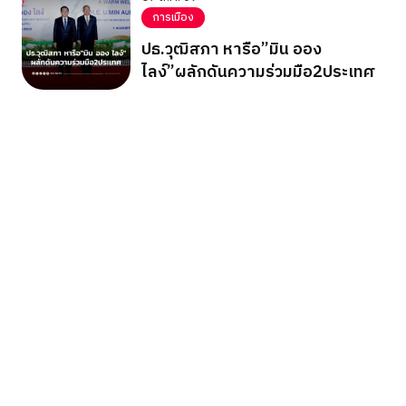
การเมือง
ปธ.วุฒิสภา หารือ”มิน ออง
ไลง์”ผลักดันความร่วมมือ2ประเทศ