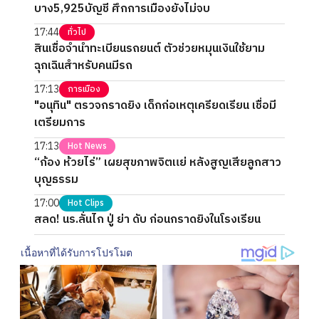
บาง5,925บัญชี ศึกการเมืองยังไม่จบ
17:44
ทั่วไป
สินเชื่อจำนำทะเบียนรถยนต์ ตัวช่วยหมุนเงินใช้ยาม
ฉุกเฉินสำหรับคนมีรถ
17:13
การเมือง
"อนุทิน" ตรวจกราดยิง เด็กก่อเหตุเครียดเรียน เชื่อมี
เตรียมการ
17:13
Hot News
“ก้อง ห้วยไร่” เผยสุขภาพจิตแย่ หลังสูญเสียลูกสาว
บุญธรรม
17:00
Hot Clips
สลด! นร.ลั่นไก ปู่ ย่า ดับ ก่อนกราดยิงในโรงเรียน