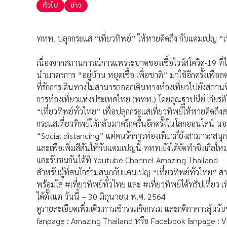
ทั่วไป
ข่าว
ททท. ปลุกกระแส “เที่ยวทิพย์” ให้หายคิดถึง กับแคมเปญ “เท
เนื่องจากสถานการณ์การแพร่ระบาดของเชื้อไวรัสโควิด-19 ที่ได
นำมาตรการ “อยู่บ้าน หยุดเชื้อ เพื่อชาติ” มาใช้อีกครั้งเพื
ที่รักการเดินทางไม่สามารถออกเดินทางท่องเที่ยวไปยังสถานที่ต่
การท่องเที่ยวแห่งประเทศไทย (ททท.) โดยคุณฐาปนีย์ เกียรติไ
“เที่ยวทิพย์ทั่วไทย” เพื่อปลุกกระแสเที่ยวทิพย์ให้หายคิดถึงส
กระแสเที่ยวทิพย์ให้กลับมาครึกครื้นอีกครั้งในโลกออนไลน์ น
“Social distancing” แต่คนรักการท่องเที่ยวก็ยังสามารถสนุก
และเพื่อเพิ่มสีสันให้กับแคมเปญนี้ ททท.ยังได้จัดทำซิงเกิลใหม
และรับชมกันได้ที่ Youtube Channel Amazing Thailand
สำหรับผู้ที่สนใจร่วมสนุกกับแคมเปญ “เที่ยวทิพย์ทั่วไทย
พร้อมใส่ #เที่ยวทิพย์ทั่วไทย และ #เที่ยวทิพย์ได้ทริปเที่ยว 
ได้ตั้งแต่ วันนี้ – 30 มิถุนายน พ.ศ. 2564
ดูรายละเอียดเพิ่มเติมการเข้าร่วมกิจกรรม และกติกาการลุ้นร
fanpage : Amazing Thailand หรือ Facebook fanpage : 