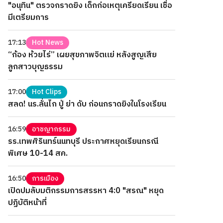
"อนุทิน" ตรวจกราดยิง เด็กก่อเหตุเครียดเรียน เชื่อ
มีเตรียมการ
17:13
Hot News
“ก้อง ห้วยไร่” เผยสุขภาพจิตแย่ หลังสูญเสีย
ลูกสาวบุญธรรม
17:00
Hot Clips
สลด! นร.ลั่นไก ปู่ ย่า ดับ ก่อนกราดยิงในโรงเรียน
16:59
อาชญากรรม
รร.เทพศิรินทร์นนทบุรี ประกาศหยุดเรียนกรณี
พิเศษ 10-14 สค.
16:50
การเมือง
เปิดปมลับมติกรรมการสรรหา 4:0 "สรณ" หยุด
ปฏิบัติหน้าที่