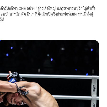
กรีนักกีฬา ONE อย่าง “จ้าวเสือใหญ่ ม.กรุงเทพธนบุรี” ได้สำเร็จ
้าน “นัต คัต มิน” ที่ตั้งเป้าเปิดซิงด้วยฟอร์มเก่ง งานนี้ทั้งคู่
้ดี