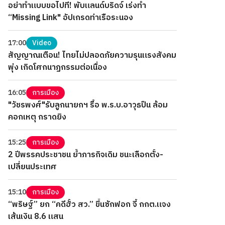
อย่าทำแบบขอไปที! พับแลนด์บริดจ์ เร่งทำ
“Missing Link" อัปเกรดท่าเรือระนอง
17:00
Video
สัญญาณเตือน! ไทยไม่ปลอดภัยความรุนแรงสังคม
พุ่ง เกิดโศกนาฏกรรมต่อเนื่อง
16:05
การเมือง
"วัชรพงศ์"รับลูกนายกฯ รื้อ พ.ร.บ.อาวุธปืน ล้อม
คอกเหตุ กราดยิง
15:25
การเมือง
2 ปีพรรคประชาชน ย้ำภารกิจเดิม ชนะเลือกตั้ง-
เปลี่ยนประเทศ
15:10
การเมือง
“พริษฐ์” ยก “คดีฮั้ว สว.” ขึ้นซักฟอก จี้ กกต.แจง
เส้นเงิน 8.6 แสน