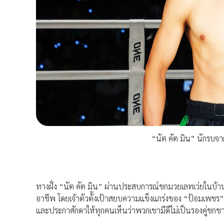
“นัต คัต มิน” นักรบจ
ทางฝั่ง “นัต คัต มิน” ผ่านประสบการณ์ชกมวยเลทเว่ยในบ้านเ
อาชีพ โดยเจ้าตัวตั้งเป้าสยบความแข็งแกร่งของ “ป้อมเพชร
และประกาศักดาให้ทุกคนเห็นว่าพวกเขามีดีไม่เป็นรองคู่ชกชา