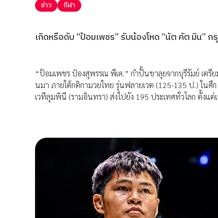
ข่าว
กีฬา
เกิดหรือดับ “ป้อมเพชร” รับน้องโหด “นัต คัต มิน” 
“ป้อมเพชร ป๋องสุพรรณ พีเค.” กำปั้นขาลุยจากบุรีรัมย์ เตรีย
นมา ภายใต้กติกามวยไทย รุ่นฟลายเวต (125-135 ป.) ในศึก 
เวทีลุมพินี (รามอินทรา) ส่งไปยัง 195 ประเทศทั่วโลก ตั้งแต