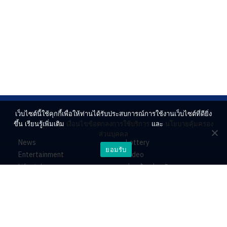
เว็บไซต์นี้ใช้คุกกี้เพื่อให้ท่านได้รับประสบการณ์การใช้งานเว็บไซต์ที่ดียิ่ง
ขึ้น เรียนรู้เพิ่มเติม
เงื่อนไขข้อตกลงการใช้บริการ
และ
นโยบายคุ้มครอง
ส่วนบุคคล
News
Lottery
ยอมรับ
Entertainment
Video
Lifestyle
ร่วมด้วยช่วยกัน
Horoscope
About