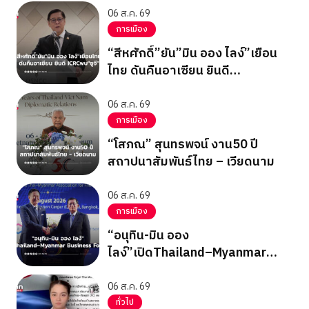
06 ส.ค. 69
การเมือง
“สีหศักดิ์”ยัน”มิน ออง ไลง์”เยือน
ไทย ดันคืนอาเซียน ยินดี
ICRCพบ”ซูจี”
06 ส.ค. 69
การเมือง
“โสภณ” สุนทรพจน์ งาน50 ปี
สถาปนาสัมพันธ์ไทย – เวียดนาม
06 ส.ค. 69
การเมือง
“อนุทิน-มิน ออง
ไลง์”เปิดThailand–Myanmar
Business Forum
06 ส.ค. 69
ทั่วไป