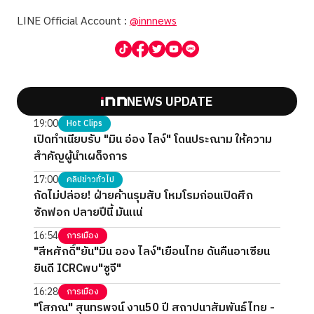
LINE Official Account :
@innnews
NEWS UPDATE
19:00
Hot Clips
เปิดทำเนียบรับ "มิน อ่อง ไลง์" โดนประณาม ให้ความ
สำคัญผู้นำเผด็จการ
17:00
คลิปข่าวทั่วไป
กัดไม่ปล่อย! ฝ่ายค้านรุมสับ โหมโรมก่อนเปิดศึก
ซักฟอก ปลายปีนี้ มันแน่
16:54
การเมือง
"สีหศักดิ์"ยัน"มิน ออง ไลง์"เยือนไทย ดันคืนอาเซียน
ยินดี ICRCพบ"ซูจี"
16:28
การเมือง
"โสภณ" สุนทรพจน์ งาน50 ปี สถาปนาสัมพันธ์ไทย -