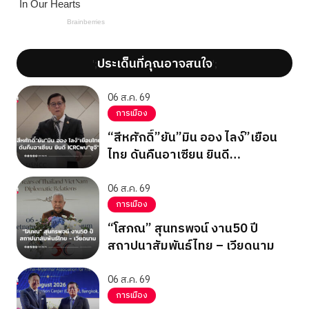
ประเด็นที่คุณอาจสนใจ
';
';
06 ส.ค. 69
การเมือง
“สีหศักดิ์”ยัน”มิน ออง ไลง์”เยือน
ไทย ดันคืนอาเซียน ยินดี
ICRCพบ”ซูจี”
06 ส.ค. 69
การเมือง
“โสภณ” สุนทรพจน์ งาน50 ปี
สถาปนาสัมพันธ์ไทย – เวียดนาม
06 ส.ค. 69
การเมือง