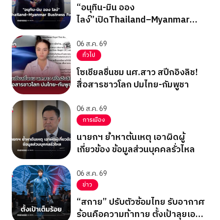
“อนุทิน-มิน ออง
ไลง์”เปิดThailand–Myanmar
Business Forum
06 ส.ค. 69
ทั่วไป
โซเชียลชื่นชม นศ.สาว สปีกอิงลิช!
สื่อสารชาวโลก ปมไทย-กัมพูชา
06 ส.ค. 69
การเมือง
นายกฯ ย้ำหาต้นเหตุ เอาผิดผู้
เกี่ยวข้อง ข้อมูลส่วนบุคคลรั่วไหล
06 ส.ค. 69
ข่าว
“สกาย” ปรับตัวซ้อมไทย รับอากาศ
ร้อนคือความท้าทาย ตั้งเป้าลุยเอ