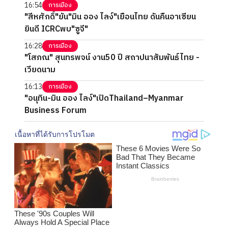
16:54
การเมือง
"สีหศักดิ์"ยัน"มิน ออง ไลง์"เยือนไทย ดันคืนอาเซียน
ยินดี ICRCพบ"ซูจี"
16:28
การเมือง
"โสภณ" สุนทรพจน์ งาน50 ปี สถาปนาสัมพันธ์ไทย -
เวียดนาม
16:13
การเมือง
"อนุทิน-มิน ออง ไลง์"เปิดThailand–Myanmar
Business Forum