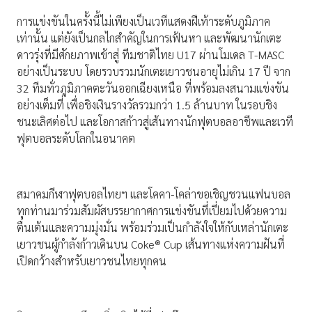
การแข่งขันในครั้งนี้ไม่เพียงเป็นเวทีแสดงฝีเท้าระดับภูมิภาค
เท่านั้น แต่ยังเป็นกลไกสำคัญในการเฟ้นหา และพัฒนานักเตะ
ดาวรุ่งที่มีศักยภาพเข้าสู่ ทีมชาติไทย U17 ผ่านโมเดล T-MASC
อย่างเป็นระบบ โดยรวบรวมนักเตะเยาวชนอายุไม่เกิน 17 ปี จาก
32 ทีมทั่วภูมิภาคตะวันออกเฉียงเหนือ ที่พร้อมลงสนามแข่งขัน
อย่างเต็มที่ เพื่อชิงเงินรางวัลรวมกว่า 1.5 ล้านบาท ในรอบชิง
ชนะเลิศต่อไป และโอกาสก้าวสู่เส้นทางนักฟุตบอลอาชีพและเวที
ฟุตบอลระดับโลกในอนาคต
สมาคมกีฬาฟุตบอลไทยฯ และโคคา-โคล่าขอเชิญชวนแฟนบอล
ทุกท่านมาร่วมสัมผัสบรรยากาศการแข่งขันที่เปี่ยมไปด้วยความ
ตื่นเต้นและความมุ่งมั่น พร้อมร่วมเป็นกำลังใจให้กับเหล่านักเตะ
เยาวชนผู้กำลังก้าวเดินบน Coke® Cup เส้นทางแห่งความฝันที่
เปิดกว้างสำหรับเยาวชนไทยทุกคน