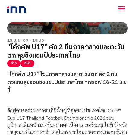
NEWS
ENTERTAINMENT
15 มิ.ย. 69 - 14:06
“โค้กคัพ U17” คัด 2 ทีมภาคกลางและตะวัน
LIFESTYLE
ตก ลุยชิงแชมป์ประเทศไทย
HOROSCOPE
LOTTERY
ข่าว
กีฬา
VIDEO
“โค้กคัพ U17” โซนภาคกลางและตะวันตก คัด 2 ทีม
ร่วมด้วยช่วยกัน
ตัวแทนลุยรอบชิงแชมป์ประเทศไทย คิกออฟ 16-21 มิ.ย.
นี้
ศึกฟุตบอลถ้วยเยาวชนที่ยิ่งใหญ่ที่สุดของประเทศไทย Coke®
Cup U17 Thailand Football Championship 2026 รอบ
ภูมิภาค เดินหน้าแข่งขันอย่างต่อเนื่อง และเตรียมบุกไปที่ จังหวัด
กาญจนบุรี ในการหาอีก 2 สโมสร จากโซนภาคกลางและตะวันตก