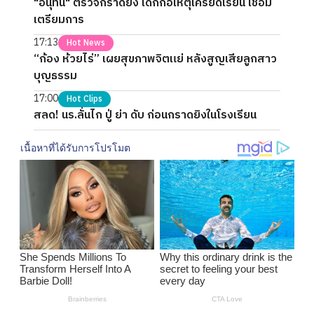
"อนุทิน" ตรวจกราดยิง เด็กก่อเหตุเครียดเรียน เชื่อมี
เตรียมการ
17:13
Hot News
“ก้อง ห้วยไร่” เผยสุขภาพจิตแย่ หลังสูญเสียลูกสาว
บุญธรรม
17:00
Hot Clips
สลด! นร.ลั่นไก ปู่ ย่า ดับ ก่อนกราดยิงในโรงเรียน