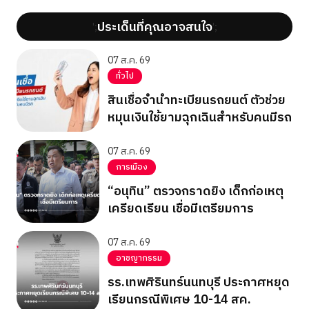
ประเด็นที่คุณอาจสนใจ
';
';
07 ส.ค. 69
ทั่วไป
สินเชื่อจำนำทะเบียนรถยนต์ ตัวช่วย
หมุนเงินใช้ยามฉุกเฉินสำหรับคนมีรถ
07 ส.ค. 69
การเมือง
“อนุทิน” ตรวจกราดยิง เด็กก่อเหตุ
เครียดเรียน เชื่อมีเตรียมการ
07 ส.ค. 69
อาชญากรรม
รร.เทพศิรินทร์นนทบุรี ประกาศหยุด
เรียนกรณีพิเศษ 10-14 สค.