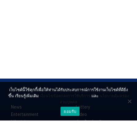
เว็บไซต์นี้ใช้คุกกี้เพื่อให้ท่านได้รับประสบการณ์การใช้งานเว็บไซต์ที่ดียิ่ง
ขึ้น เรียนรู้เพิ่มเติม
เงื่อนไขข้อตกลงการใช้บริการ
และ
นโยบายคุ้มครอง
ส่วนบุคคล
News
Lottery
ยอมรับ
Entertainment
Video
Lifestyle
ร่วมด้วยช่วยกัน
Horoscope