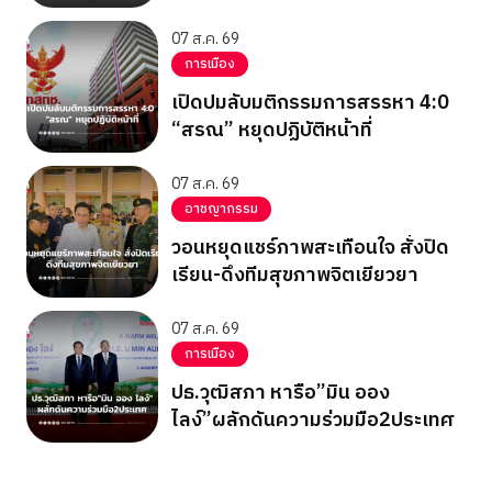
07 ส.ค. 69
การเมือง
เปิดปมลับมติกรรมการสรรหา 4:0
“สรณ” หยุดปฏิบัติหน้าที่
07 ส.ค. 69
อาชญากรรม
วอนหยุดแชร์ภาพสะเทือนใจ สั่งปิด
เรียน-ดึงทีมสุขภาพจิตเยียวยา
07 ส.ค. 69
การเมือง
ปธ.วุฒิสภา หารือ”มิน ออง
ไลง์”ผลักดันความร่วมมือ2ประเทศ